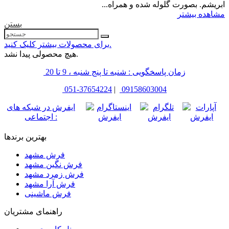
ابریشم. بصورت گلوله شده و همراه...
مشاهده بیشتر
بستن
برای محصولات بیشتر کلیک کنید.
هیچ محصولی پیدا نشد.
زمان پاسخگویی : شنبه تا پنج شنبه ، 9 تا 20
051-37654224
|
09158603004
ایفرش در شبکه های
اجتماعی :
بهترین برندها
فرش مشهد
فرش نگین مشهد
فرش زمرد مشهد
فرش آرا مشهد
فرش ماشینی
راهنمای مشتریان