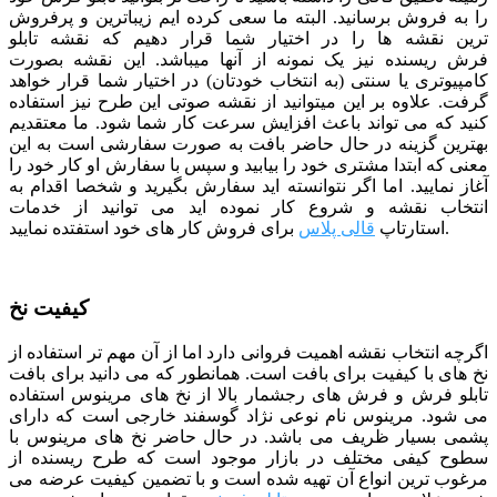
را به فروش برسانید. البته ما سعی کرده ایم زیباترین و پرفروش
ترین نقشه ها را در اختیار شما قرار دهیم که نقشه تابلو
فرش ریسنده نیز یک نمونه از آنها میباشد. این نقشه بصورت
کامپیوتری یا سنتی (به انتخاب خودتان) در اختیار شما قرار خواهد
گرفت. علاوه بر این میتوانید از نقشه صوتی این طرح نیز استفاده
کنید که می تواند باعث افزایش سرعت کار شما شود.
ما معتقدیم
بهترین گزینه در حال حاضر بافت به صورت سفارشی است به این
معنی که ابتدا مشتری خود را بیابید و سپس با سفارش او کار خود را
آغاز نمایید. اما اگر نتوانسته اید سفارش بگیرید و شخصا اقدام به
انتخاب نقشه و شروع کار نموده اید می توانید از خدمات
برای فروش کار های خود استفتده نمایید.
استارتاپ
قالی پلاس
کیفیت نخ
اگرچه انتخاب نقشه اهمیت فروانی دارد اما از آن مهم تر استفاده از
نخ های با کیفیت برای بافت است. همانطور که می دانید برای بافت
تابلو فرش و فرش های رجشمار بالا از نخ های مرینوس استفاده
می شود. مرینوس نام نوعی نژاد گوسفند خارجی است که دارای
پشمی بسیار ظریف می باشد. در حال حاضر نخ های مرینوس با
سطوح کیفی مختلف در بازار موجود است که طرح ریسنده از
مرغوب ترین انواع آن تهیه شده است و با تضمین کیفیت عرضه می