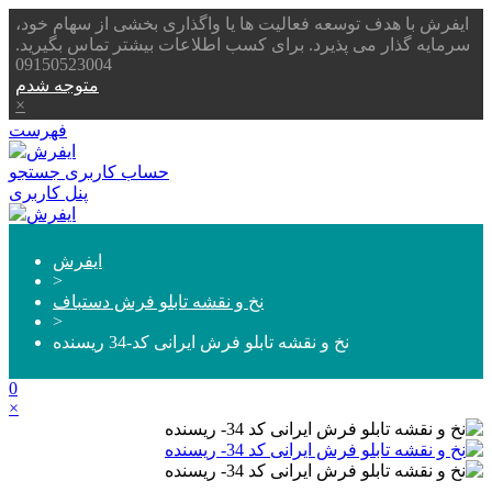
ایفرش با هدف توسعه فعالیت ها یا واگذاری بخشی از سهام خود،
سرمایه گذار می پذیرد. برای کسب اطلاعات بیشتر تماس بگیرید.
09150523004
متوجه شدم
×
فهرست
حساب کاربری
جستجو
پنل کاربری
ایفرش
>
نخ و نقشه تابلو فرش دستباف
>
نخ و نقشه تابلو فرش ایرانی کد-34 ریسنده
0
×