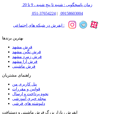
زمان پاسخگویی : شنبه تا پنج شنبه ، 9 تا 20
051-37654224
|
09158603004
ایفرش در شبکه های اجتماعی :
بهترین برندها
فرش مشهد
فرش نگین مشهد
فرش زمرد مشهد
فرش آرا مشهد
فرش ماشینی
راهنمای مشتریان
پنل کاربری من
قوانین و مقررات
نحوه پرداخت و ارسال
مجله خبری آموزشی
دلنوشته های فرشی
ایفرش ، بازار بزرگ فرش ماشینی و دستبافت