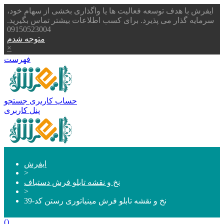
ایفرش با هدف توسعه فعالیت ها یا واگذاری بخشی از سهام خود،
سرمایه گذار می پذیرد. برای کسب اطلاعات بیشتر تماس بگیرید.
09150523004
متوجه شدم
×
فهرست
حساب کاربری
جستجو
پنل کاربری
ایفرش
>
نخ و نقشه تابلو فرش دستباف
>
نخ و نقشه تابلو فرش مینیاتوری رستن کد-39
(
)