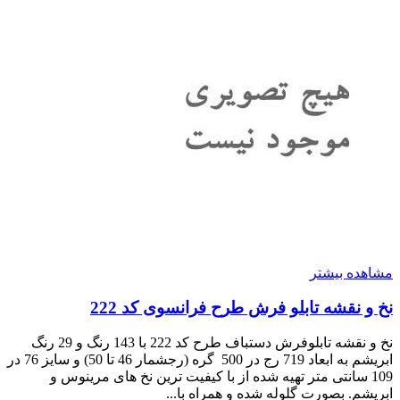
مشاهده بیشتر
نخ و نقشه تابلو فرش طرح فرانسوی کد 222
نخ و نقشه تابلوفرش دستباف طرح کد 222 با 143 رنگ و 29 رنگ
ابریشم به ابعاد 719 رج در 500 گره (رجشمار 46 تا 50) و سایز 76 در
109 سانتی متر تهیه شده از با کیفیت ترین نخ های مرینوس و
ابریشم. بصورت گلوله شده و همراه با...