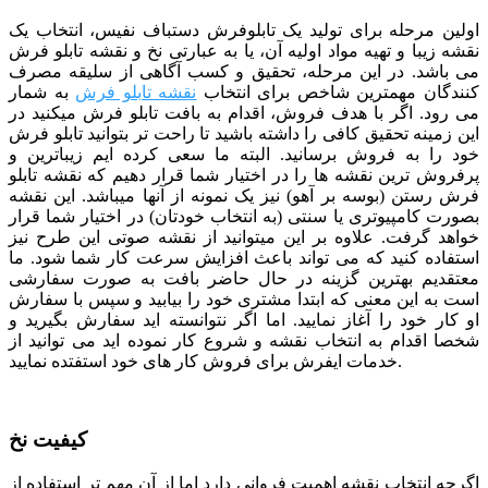
اولین مرحله برای تولید یک تابلوفرش دستباف نفیس، انتخاب یک
نقشه زیبا و تهیه مواد اولیه آن، یا به عبارتی نخ و نقشه تابلو فرش
می باشد. در این مرحله، تحقیق و کسب آگاهی از سلیقه مصرف
کنندگان مهمترین شاخص برای انتخاب
نقشه تابلو فرش
به شمار
می رود. اگر با هدف فروش، اقدام به بافت تابلو فرش میکنید در
این زمینه تحقیق کافی را داشته باشید تا راحت تر بتوانید تابلو فرش
خود را به فروش برسانید. البته ما سعی کرده ایم زیباترین و
پرفروش ترین نقشه ها را در اختیار شما قرار دهیم که نقشه تابلو
فرش رستن (بوسه بر آهو) نیز یک نمونه از آنها میباشد. این نقشه
بصورت کامپیوتری یا سنتی (به انتخاب خودتان) در اختیار شما قرار
خواهد گرفت. علاوه بر این میتوانید از نقشه صوتی این طرح نیز
استفاده کنید که می تواند باعث افزایش سرعت کار شما شود.
ما
معتقدیم بهترین گزینه در حال حاضر بافت به صورت سفارشی
است به این معنی که ابتدا مشتری خود را بیابید و سپس با سفارش
او کار خود را آغاز نمایید. اما اگر نتوانسته اید سفارش بگیرید و
شخصا اقدام به انتخاب نقشه و شروع کار نموده اید می توانید از
خدمات ایفرش برای فروش کار های خود استفتده نمایید.
کیفیت نخ
اگرچه انتخاب نقشه اهمیت فروانی دارد اما از آن مهم تر استفاده از