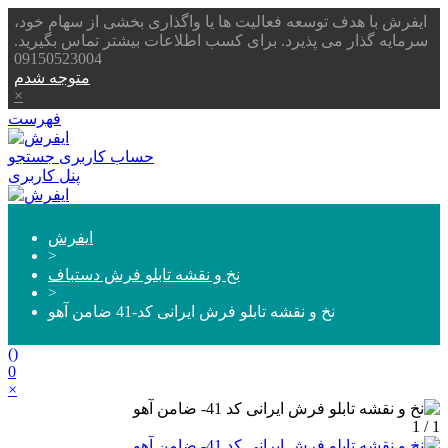
ایفرش با هدف توسعه فعالیت ها یا واگذاری بخشی از سهام خود،
سرمایه گذار می پذیرد. برای کسب اطلاعات بیشتر تماس بگیرید.
09150523004
متوجه شدم
×
فهرست
حساب کاربری
جستجو
پنل کاربری
ایفرش
>
نخ و نقشه تابلو فرش دستباف
>
نخ و نقشه تابلو فرش ایرانی کد-41 ضامن آهو
(
)
0
×
1 / 1