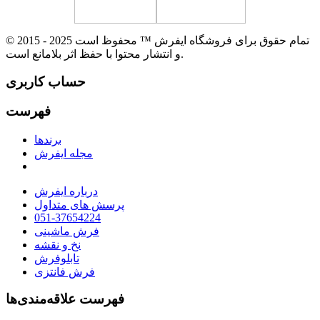
© 2015 - 2025 تمام حقوق برای فروشگاه ایفرش ™ محفوظ است
و انتشار محتوا با حفظ اثر بلامانع است.
حساب کاربری
فهرست
برندها
مجله ایفرش
درباره ایفرش
پرسش های متداول
051-37654224
فرش ماشینی
نخ و نقشه
تابلوفرش
فرش فانتزی
فهرست علاقه‌مندی‌ها