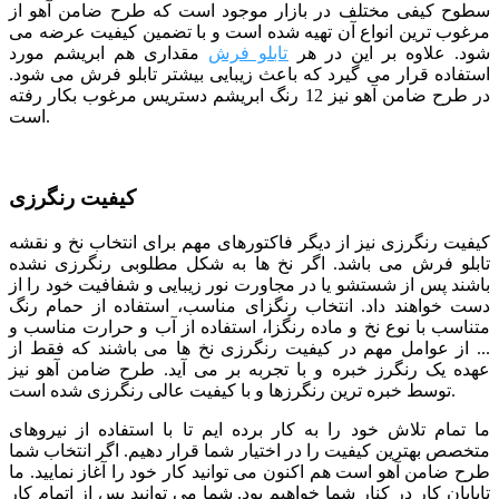
سطوح کیفی مختلف در بازار موجود است که طرح ضامن آهو از
مرغوب ترین انواع آن تهیه شده است و با تضمین کیفیت عرضه می
شود. علاوه بر این در هر
تابلو فرش
مقداری هم ابریشم مورد
استفاده قرار می گیرد که باعث زیبایی بیشتر تابلو فرش می شود.
در طرح ضامن آهو نیز 12 رنگ ابریشم دستریس مرغوب بکار رفته
است.
کیفیت رنگرزی
کیفیت رنگرزی نیز از دیگر فاکتورهای مهم برای انتخاب نخ و نقشه
تابلو فرش می باشد. اگر نخ ها به شکل مطلوبی رنگرزی نشده
باشند پس از شستشو یا در مجاورت نور زیبایی و شفافیت خود را از
دست خواهند داد. انتخاب رنگزای مناسب، استفاده از حمام رنگ
متناسب با نوع نخ و ماده رنگزا، استفاده از آب و حرارت مناسب و
... از عوامل مهم در کیفیت رنگرزی نخ ها می باشند که فقط از
عهده یک رنگرز خبره و با تجربه بر می آید. طرح ضامن آهو نیز
توسط خبره ترین رنگرزها و با کیفیت عالی رنگرزی شده است.
ما تمام تلاش خود را به کار برده ایم تا با استفاده از نیروهای
متخصص بهترین کیفیت را در اختیار شما قرار دهیم. اگر انتخاب شما
طرح ضامن آهو است هم اکنون می توانید کار خود را آغاز نمایید. ما
تاپایان کار در کنار شما خواهیم بود. شما می توانید پس از اتمام کار