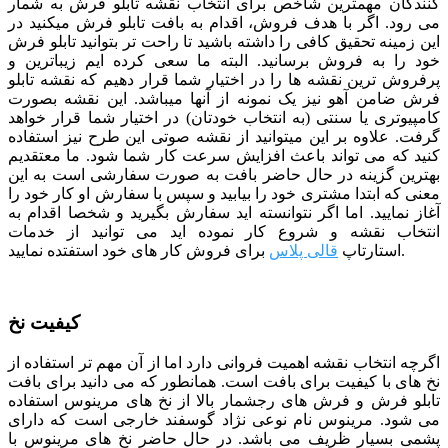
کنندگان مهمترین شاخص برای انتخاب نقشه تابلو فرش به شمار
می رود. اگر با هدف فروش، اقدام به بافت تابلو فرش میکنید در
این زمینه تحقیق کافی را داشته باشید تا راحت تر بتوانید تابلو فرش
خود را به فروش برسانید. البته ما سعی کرده ایم زیباترین و
پرفروش ترین نقشه ها را در اختیار شما قرار دهیم که نقشه تابلو
فرش ضامن آهو نیز یک نمونه از آنها میباشد. این نقشه بصورت
کامپیوتری یا سنتی (به انتخاب خودتان) در اختیار شما قرار خواهد
گرفت. علاوه بر این میتوانید از نقشه صوتی این طرح نیز استفاده
کنید که می تواند باعث افزایش سرعت کار شما شود.
ما معتقدیم
بهترین گزینه در حال حاضر بافت به صورت سفارشی است به این
معنی که ابتدا مشتری خود را بیابید و سپس با سفارش او کار خود را
آغاز نمایید. اما اگر نتوانسته اید سفارش بگیرید و شخصا اقدام به
انتخاب نقشه و شروع کار نموده اید می توانید از خدمات
برای فروش کار های خود استفتده نمایید.
استارتاپ
قالی پلاس
کیفیت نخ
اگرچه انتخاب نقشه اهمیت فروانی دارد اما از آن مهم تر استفاده از
نخ های با کیفیت برای بافت است. همانطور که می دانید برای بافت
تابلو فرش و فرش های رجشمار بالا از نخ های مرینوس استفاده
می شود. مرینوس نام نوعی نژاد گوسفند خارجی است که دارای
پشمی بسیار ظریف می باشد. در حال حاضر نخ های مرینوس با