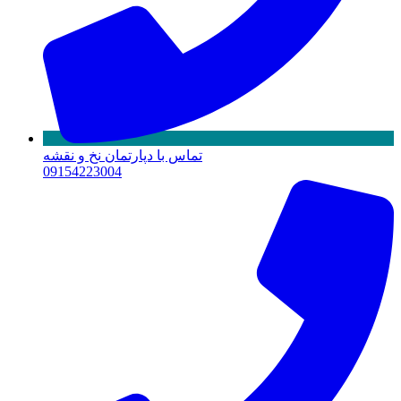
تماس با دپارتمان نخ و نقشه
09154223004