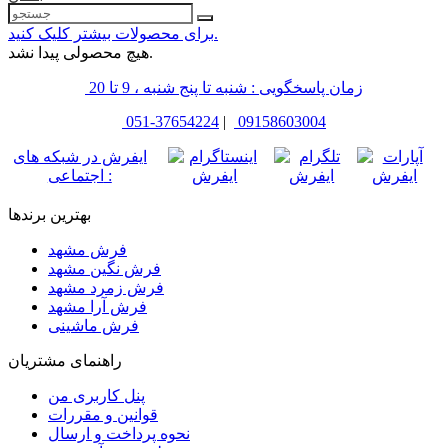
برای محصولات بیشتر کلیک کنید.
هیچ محصولی پیدا نشد.
زمان پاسخگویی : شنبه تا پنج شنبه ، 9 تا 20
051-37654224
|
09158603004
ایفرش در شبکه های
اجتماعی :
بهترین برندها
فرش مشهد
فرش نگین مشهد
فرش زمرد مشهد
فرش آرا مشهد
فرش ماشینی
راهنمای مشتریان
پنل کاربری من
قوانین و مقررات
نحوه پرداخت و ارسال