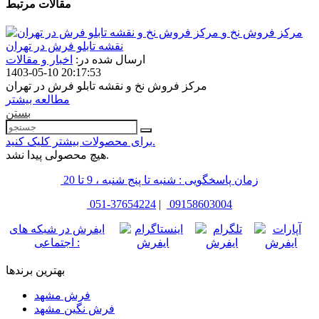
مقالات مرتبط
مرکز فروش نخ و
نقشه تابلو فرش در تهران
ارسال شده در:
اخبار و مقالات
1403-05-10 20:17:53
مرکز فروش نخ و نقشه تابلو فرش در تهران
مطالعه بیشتر
بستن
برای محصولات بیشتر کلیک کنید.
هیچ محصولی پیدا نشد.
زمان پاسخگویی : شنبه تا پنج شنبه ، 9 تا 20
051-37654224
|
09158603004
ایفرش در شبکه های
اجتماعی :
بهترین برندها
فرش مشهد
فرش نگین مشهد