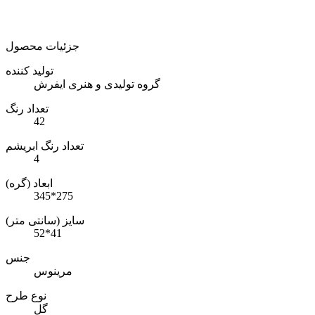
جزئیات محصول
تولید کننده
گروه تولیدی و هنری ایفرش
تعداد رنگ
42
تعداد رنگ ابریشم
4
ابعاد (گره)
345*275
سایز (سانتی متر)
52*41
جنس
مرینوس
نوع طرح
گل