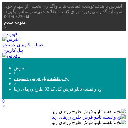
ایفرش با هدف توسعه فعالیت ها یا واگذاری بخشی از سهام خود،
سرمایه گذار می پذیرد. برای کسب اطلاعات بیشتر تماس بگیرید.
09150523004
متوجه شدم
×
فهرست
حساب کاربری
جستجو
پنل کاربری
ایفرش
>
نخ و نقشه تابلو فرش دستباف
>
نخ و نقشه تابلو فرش گل کد 33 طرح رزهای زیبا
0
×