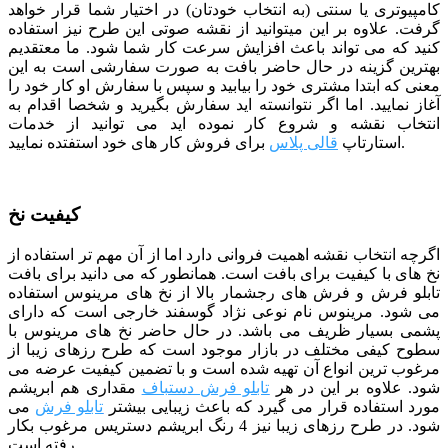
کامپیوتری یا سنتی (به انتخاب خودتان) در اختیار شما قرار خواهد
گرفت. علاوه بر این میتوانید از نقشه صوتی این طرح نیز استفاده
کنید که می تواند باعث افزایش سرعت کار شما شود.
ما معتقدیم
بهترین گزینه در حال حاضر بافت به صورت سفارشی است به این
معنی که ابتدا مشتری خود را بیابید و سپس با سفارش او کار خود را
آغاز نمایید. اما اگر نتوانسته اید سفارش بگیرید و شخصا اقدام به
انتخاب نقشه و شروع کار نموده اید می توانید از خدمات
برای فروش کار های خود استفتده نمایید.
استارتاپ
قالی پلاس
کیفیت نخ
اگرچه انتخاب نقشه اهمیت فروانی دارد اما از آن مهم تر استفاده از
نخ های با کیفیت برای بافت است. همانطور که می دانید برای بافت
تابلو فرش و فرش های رجشمار بالا از نخ های مرینوس استفاده
می شود. مرینوس نام نوعی نژاد گوسفند خارجی است که دارای
پشمی بسیار ظریف می باشد. در حال حاضر نخ های مرینوس با
سطوح کیفی مختلف در بازار موجود است که طرح رزهای زیبا از
مرغوب ترین انواع آن تهیه شده است و با تضمین کیفیت عرضه می
شود. علاوه بر این در هر
تابلو فرش دستباف
مقداری هم ابریشم
مورد استفاده قرار می گیرد که باعث زیبایی بیشتر
تابلو فرش
می
شود. در طرح رزهای زیبا نیز 4 رنگ ابریشم دستریس مرغوب بکار
رفته است.