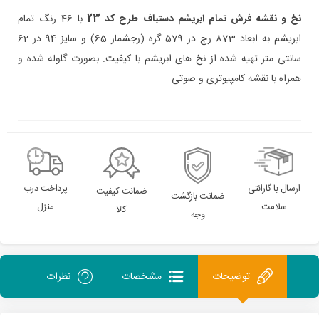
نخ و نقشه فرش تمام ابریشم دستباف طرح کد 23
با 46 رنگ تمام
ابریشم به ابعاد 873 رج در 579 گره (رجشمار 65) و سایز 94 در 62
سانتی متر تهیه شده از نخ های ابریشم با کیفیت. بصورت گلوله شده و
همراه با نقشه کامپیوتری و صوتی
ارسال با گارانتی
پرداخت درب
ضمانت کیفیت
ضمانت بازگشت
سلامت
منزل
کالا
وجه
توضیحات
مشخصات
نظرات