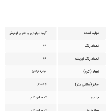
تولید کننده
گروه تولیدی و هنری ایفرش
تعداد رنگ
46
تعداد رنگ ابریشم
46
ابعاد (گره)
873*579
سایز (سانتی متر)
94*62
جنس
تمام ابریشم
نوع طرح
تمام ابریشم