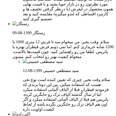
مورد نظرتون رو در بازار جویا بشید و با قیمت نهایی
همون محصول در ایفرش (با درنظر گرفتن تخفیف ها و
کارمزد اقساطی که لندو میگیره) مقایسه کنید و بعد
تصمیم گیری کنید.
رستگار
1399-08-09
سلام. وقت بخیر. من میخوام سه تا فرش 12 متری 1000 یا
1200 شانه خریداری کنم. اما نمی دونم فرش قیطران بهتره یا
پاتریس. لطفا من رو راهنمایی کنید. چون قیمت‌ها بالاست،
میخوام کیفیت بهتر رو انتخاب کنم. ممنون
سید مصطفی حسینی
1399-08-12
سلام وقت بخیر. چیزی که تعیین کننده است نوع نخی
هست که استفاده میکنن. بین این دوتا برندی که
فرمودید قیطران قبلا از الیاف آلمانی استفاده میکرد
اما از سال گذشته الیاف ترک رو جایگزین کرده.
پاتریس هم قبلا از الیاف آلمانی استفاده میکرد و اگر
اون هم الیاف ترک رو جایگزین نگرده باشه از لحاظ
کیفیت اولویت داره