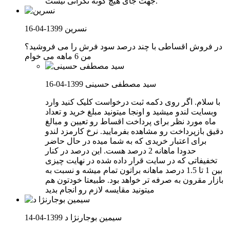
جهت جای هیچ گونه نگرانی نیست.
نسرین
1399-04-16
در فروش اقساطی با چند درصد سود فرش را می فروشید؟
من 6 ماهه می خوام
سید مصطفی حسینی
1399-04-16
با سلام. اگر روی دکمه ثبت درخواست کلیک کنید وارد
وبسایت لندو میشید و اونجا میتونید مبلغ خرید و تعداد
ماه مورد نظر برای پرداخت اقساط رو تعیین و مبالغ
دقیق بازپرداخت رو مشاهده بفرمایید. نرخ کارمزد لندو
برای اعتبار خریدی که به شما میده در حال حاضر
حدودا ماهانه 2 درصد هست. این درصد در کنار
تخفیفاتی که در سایت قرار داده شده در نهایت چیزی
بین 1 تا 1.5 درصد ماهانه براتون تمام میشه و نسبت به
بازار مقرون به صرفه تر خواهد بود. طبیعتا خودتون هم
میتونید مقایسه لازم رو انجام بدید
سیمین بوجارنژا د
1399-04-14