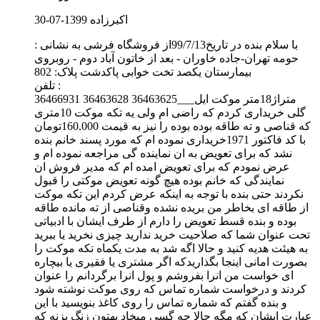
اکبرزاده
1399-07-30
با سلام بنده در تاریخ99/7/13از فروشگاه فرشی به نشانى :
حومه تهران-جاده خاوران - بعد از خاتون آباد دوم - روبروی
بیمارستان یکصد تخت خوابی پاکدشت پلاک: 802
تلفن :
36466931 36463628 36463625___متراژ18متر موکت ایل
گلی خریداری کردم که راضی ام ولی یه تکه موکت 10متری
که قناصی و ته طاقه بوده بوده را نیز به قیمت 160.000تومان
با کد فاکتور 1971خریداری نموده ام که مورد پسند خانم بنده
نشد که برای تعویض به ان نماینده گی مراجعه نموده ام و
عرض نمودم که برای تعویض امده ام که مدیر فروش ان
نمایندگی که خانم بوده هیچ گونه تعویض موکتی را قبول
نکردند حتی بنده با توجه به اینکه عرض کردم این تکه موکت
از طاقه ای بخاطر من بریده نشده وقناصی از ته مانده طاقه
بوده و بنده قسط تعویض را دارم از طرف ایشان با ادبیاتی
تحت عنوان شما که صلاحیت خرید ندارید چیزی نخرید یا ببرید
به هیئت هدیه کنید و حالا اگه شد به مدت یکماه تکه موکت را
بصورت امانی اینجا بگذاریدکه اگر مشتری یا فقیری یا بیچاره
ای خواست من انرا بفروشم و پول انرا برگردانم را عنوان
کردند و درخواست شماره تماس که روی موکت نوشته شود
و بنده گفتم که شماره تماس را روی کاغذ بنویسید با این
عبارت ایشان که مگه حالا چه گسی میخاد بهتون زنگ بزنه که