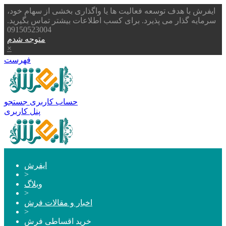
ایفرش با هدف توسعه فعالیت ها یا واگذاری بخشی از سهام خود،
سرمایه گذار می پذیرد. برای کسب اطلاعات بیشتر تماس بگیرید.
09150523004
متوجه شدم
×
فهرست
حساب کاربری
جستجو
پنل کاربری
ایفرش
>
وبلاگ
>
اخبار و مقالات فرش
>
خرید اقساطی فرش