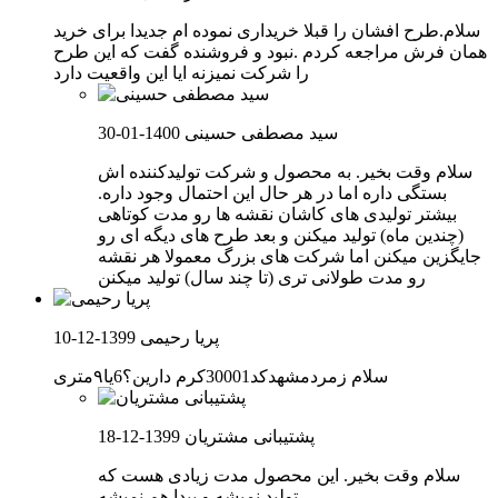
سلام.طرح افشان را قبلا خریداری نموده ام جدیدا برای خرید
همان فرش مراجعه کردم .نبود و فروشنده گفت که این طرح
را شرکت نمیزنه ایا این واقعیت دارد
سید مصطفی حسینی
1400-01-30
سلام وقت بخیر. به محصول و شرکت تولیدکننده اش
بستگی داره اما در هر حال این احتمال وجود داره.
بیشتر تولیدی های کاشان نقشه ها رو مدت کوتاهی
(چندین ماه) تولید میکنن و بعد طرح های دیگه ای رو
جایگزین میکنن اما شرکت های بزرگ معمولا هر نقشه
رو مدت طولانی تری (تا چند سال) تولید میکنن
پریا رحیمی
1399-12-10
سلام زمردمشهدکد30001کرم دارین؟6یا۹متری
پشتیبانی مشتریان
1399-12-18
سلام وقت بخیر. این محصول مدت زیادی هست که
تولید نمیشه و پیدا هم نمیشه