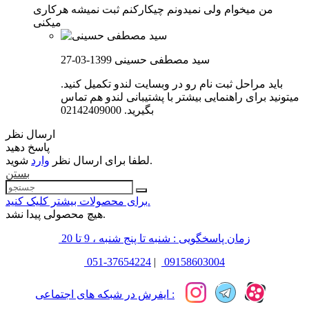
من میخوام ولی نمیدونم چیکارکنم ثبت نمیشه هرکاری
میکنی
سید مصطفی حسینی
1399-03-27
باید مراحل ثبت نام رو در وبسایت لندو تکمیل کنید.
میتونید برای راهنمایی بیشتر با پشتیبانی لندو هم تماس
بگیرید. 02142409000
ارسال نظر
پاسخ دهید
شوید.
لطفا برای ارسال نظر
وارد
بستن
برای محصولات بیشتر کلیک کنید.
هیچ محصولی پیدا نشد.
زمان پاسخگویی : شنبه تا پنج شنبه ، 9 تا 20
051-37654224
|
09158603004
ایفرش در شبکه های اجتماعی :