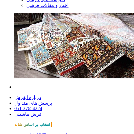
اخبار و مقالات فرشی
درباره ایفرش
پرسش های متداول
051-37654224
فرش ماشینی
انتخاب بر اساس شانه