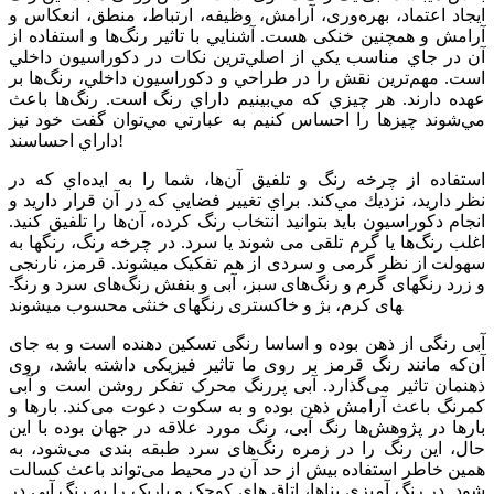
ایجاد اعتماد، بهره‌وری، آرامش، وظیفه، ارتباط، منطق، انعکاس و
آرامش و همچنین خنکی هست. آشنايي با تاثير رنگ‌ها و استفاده از
آن‌ در جاي مناسب يكي از اصلي‌ترين نكات در دكوراسيون داخلي
است. مهم‌ترين نقش را در طراحي و دكوراسيون داخلي، رنگ‌ها بر
عهده دارند. هر چيزي كه مي‌بينيم داراي رنگ است. رنگ‌ها باعث
مي‌شوند چيزها را احساس كنيم به عبارتي مي‌توان گفت خود نيز
داراي احساسند!
استفاده از چرخه رنگ و تلفيق آن‌ها، شما را به ايده‌اي كه در
نظر داريد، نزديك مي‌كند. براي تغيير فضايي كه در آن قرار داريد و
انجام دكوراسيون بايد بتوانيد انتخاب رنگ كرده، آن‌ها را تلفيق كنيد.
اغلب رنگ‌ها يا گرم تلقی می شوند يا سرد. در چرخه رنگ، رنگ­ها به
سهولت از نظر گرمی و سردی از هم تفکيک می­شوند. قرمز، نارنجی
و زرد رنگ­های گرم و رنگ‌های سبز، آبی و بنفش رنگ‌های سرد و رنگ­
های کرم، بژ و خاکستری رنگهای خنثی محسوب می­شوند
آبی رنگی از ذهن بوده و اساسا رنگی تسکین دهنده است و به جای
آن‌که مانند رنگ قرمز بر روی ما تاثیر فیزیکی داشته باشد، روی
ذهنمان تاثیر می‌گذارد. آبی پررنگ محرک تفکر روشن است و آبی
کمرنگ باعث آرامش ذهن بوده و به سکوت دعوت می‌کند. بارها و
بارها در پژوهش‌ها رنگ آبی، رنگ مورد علاقه در جهان بوده با این
حال، این رنگ را در زمره رنگ‌های سرد طبقه بندی می‌شود، به
همین خاطر استفاده بیش از حد آن در محیط می‌تواند باعث کسالت
شود. در رنگ آميزي بناها، اتاق هاي کوچک و باريک را به رنگ آبي در