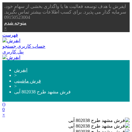
ایفرش با هدف توسعه فعالیت ها یا واگذاری بخشی از سهام خود،
سرمایه گذار می پذیرد. برای کسب اطلاعات بیشتر تماس بگیرید.
09150523004
متوجه شدم
×
فهرست
حساب کاربری
جستجو
پنل کاربری
ایفرش
>
فرش ماشینی
>
فرش مشهد طرح 802038 آبی
(
)
0
×