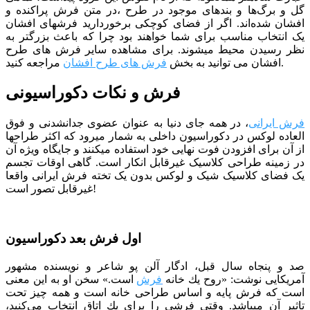
گل و برگ‌ها و بندهای موجود در طرح ،در متن فرش پراكنده و
افشان شده‌اند. اگر از فضای کوچکی برخوردارید فرش­های افشان
یک انتخاب مناسب برای شما خواهند بود چرا که باعث بزرگ­تر به
نظر رسیدن محیط می­شوند.
برای مشاهده سایر فرش های طرح
مراجعه کنید.
افشان می توانید به بخش
فرش های طرح افشان
فرش و نکات دکوراسیونی
فرش ایرانی
، در همه جای دنیا به عنوان عضوی جدانشدنی و فوق
العاده لوکس در دکوراسیون داخلی به شمار میرود که اکثر طراح­ها
از آن برای افزودن فوت نهایی خود استفاده می­کنند و جایگاه ویژه آن
در زمینه طراحی کلاسیک غیرقابل انکار است. گاهی اوقات تجسم
یک فضای کلاسیک شیک و لوکس بدون یک تخته فرش ایرانی واقعا
غیرقابل تصور است!
اول فرش بعد دکوراسیون
صد و پنجاه سال قبل، ادگار آلن پو شاعر و نویسنده مشهور
آمریکایی نوشت: «روح یك خانه
فرش
است.» سخن او به این معنی
است كه فرش پایه و اساس طراحی خانه است و همه چیز تحت
تاثیر آن می­باشد. وقتی فرشی را برای یك اتاق انتخاب می‌كنید،