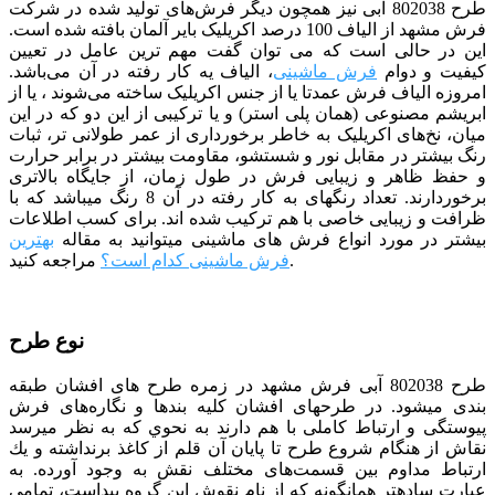
طرح 802038 آبی
نیز همچون دیگر فرش‌های تولید شده در شرکت
فرش مشهد از الیاف 100 درصد اکریلیک بایر آلمان بافته شده است.
این در حالی است که می توان گفت مهم ترین عامل در تعیین
کیفیت و دوام
فرش ماشینی
، الیاف یه کار رفته در آن می‌باشد.
امروزه الیاف فرش عمدتا یا از جنس اکریلیک ساخته می‌شوند ، یا از
ابریشم مصنوعی (همان پلی استر) و یا ترکیبی از این دو که در این
میان، نخ‌های اکریلیک به خاطر برخورداری از عمر طولانی تر، ثبات
رنگ بیشتر در مقابل نور و شستشو، مقاومت بیشتر در برابر حرارت
و حفظ ظاهر و زیبایی فرش در طول زمان، از جایگاه بالاتری
برخوردارند. تعداد رنگ­­های به کار رفته در آن 8 رنگ می­باشد که با
ظرافت و زیبایی خاصی با هم ترکیب شده­ اند. برای کسب اطلاعات
بیشتر در مورد انواع فرش های ماشینی میتوانید به مقاله
بهترین
مراجعه کنید.
فرش ماشینی کدام است؟
نوع طرح
طرح 802038 آبی فرش مشهد در زمره طرح های افشان طبقه
بندی می­شود. در طرح­های افشان كليه بندها و نگاره‌های فرش
پيوستگی و ارتباط كاملی با هم دارند به نحوي كه به نظر مي­رسد
نقاش از هنگام شروع طرح تا پايان آن قلم از كاغذ برنداشته و يك
ارتباط مداوم بين قسمت‌های مختلف نقش به وجود آورده. به
عبارت ساده­تر همان­گونه كه از نام نقوش اين گروه پيداست، تمامی