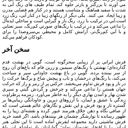
مي آورند تا بزرگتر و بازتر جلوه کند. تمام طیف های رنگ آبی به
شدت با سفید هماهنگ و متناسب هستند و در کنار هم فضایی مدرن
و زیبا ایجاد می کنند. یکی دیگر از رنگهای زیبا در کنار آبی، رنگ زرد
است.آبي در تركيب با زرد، رنگ باز و گيرايي است و ساحلي ايده‌آل
را تداعي مي‌كند و در تركيب با رنگ‌هاي صورتي كم‌رنگ، سبز نعنايي
و با آبي كم‌رنگ‌تر، آرامش ‌كامل و محيطي بي‌سروصدا را براي
كودكان فراهم مي‌كند.
سخن آخر
فرش ايراني پر از زيبایی سحرگونه است، گويي در بهشت قدم
گذارده‌اي؛ بهشتي با رنگ‌هاي سيمين و زرين فام كه باغ‌هاي آن روح
از سر بيننده برده، ‌گويي در باغ بهشت جاوداني سير و سياحت
مي‌كند، با رنگ‌هاي درخشان و ناب و پیچش شاخ و برگ‌ها حركت را
در تار و پود فرش تداوم مي‌بخشد. حركتي پر از رمز و راز كه حركت
جهان هستي را تداعي مي‌كند و چرخش و گردش گيتي و سپري
شدن بهار و آمدن بهاري ديگر را به خاطر می‌آورد. زمزمه پرطراوت
زندگي با عشق و ايمان، با آرزوهاي ديرين و جاودانگي زيبايي‌ها بر
گستره تار و پود فرش و اين نقش و نگارهاي عالم هستي است كه
از صافي نگاه و ذهن خلاق هنرمند عبور كرده و نقشه‌ای زیبا را به
ظهور رسانده تا نوازشگر چشمان هر بیننده­ای باشد. اگر قصد خرید
فرش ماشینی دارید مجموعه ایفرش آماده است تا این تجلی هنر
ایرانی را با افتخار تقدیمتان نماید؛ گوارایتان باد تماشای این باغ