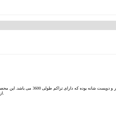
از موجودی قالیچه و کناره های این طرح می توانید با ما در تماس باشید.