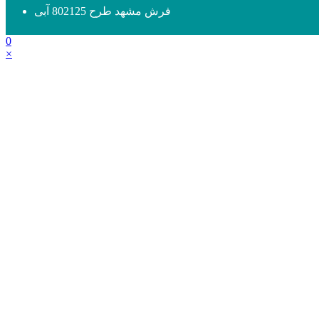
فرش مشهد طرح 802125 آبی
0
×