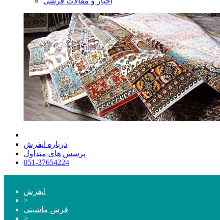
اخبار و مقالات فرشی
درباره ایفرش
پرسش های متداول
051-37654224
ایفرش
>
فرش ماشینی
>