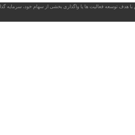
ا هدف توسعه فعالیت ها یا واگذاری بخشی از سهام خود، سرمایه گذار می پذ