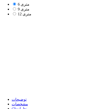
6 متری
9 متری
12 متری
توضیحات
مشخصات
نظرات(2)