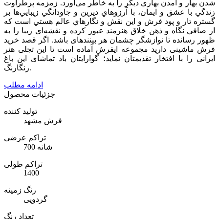
شدن بهار و آمدن بهاري ديگر را به خاطر می‌آورد. زمزمه پرطراوت
زندگي با عشق و ايمان، با آرزوهاي ديرين و جاودانگي زيبايي‌ها بر
گستره تار و پود فرش و اين نقش و نگارهاي عالم هستي است كه
از صافي نگاه و ذهن خلاق هنرمند عبور كرده و نقشه‌ای زیبا را به
ظهور رسانده تا نوازشگر چشمان هر بیننده­ای باشد. اگر قصد
خرید
فرش ماشینی
دارید مجموعه
ایفرش
آماده است تا این تجلی هنر
ایرانی را با افتخار تقدیمتان نماید؛ گوارایتان باد تماشای این باغ
رنگارنگ.
ادامه مطلب
جزئیات محصول
تولید کننده
فرش مشهد
تراکم عرضی
700 شانه
تراکم طولی
1400
رنگ زمینه
گردویی
تعداد رنگ