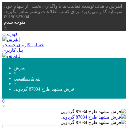
ایفرش با هدف توسعه فعالیت ها یا واگذاری بخشی از سهام خود،
سرمایه گذار می پذیرد. برای کسب اطلاعات بیشتر تماس بگیرید.
09150523004
متوجه شدم
×
فهرست
حساب کاربری
جستجو
پنل کاربری
ایفرش
>
فرش ماشینی
>
فرش مشهد طرح 87034 گردویی
0
×