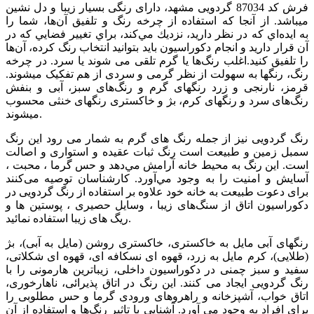
فرش کد 87034 گردویی مشهد، دارای رنگی بسیار زیبا و دل نشین
می­باشد. از آنجا که استفاده از چرخه رنگ و تلفيق آن‌ها، شما را
به ايده‌اي كه در نظر داريد، نزديك مي‌كند، براي تغيير فضايي كه در
آن قرار داريد و انجام دكوراسيون بايد بتوانيد انتخاب رنگ كرده، آن‌ها
را تلفيق كنيد.اغلب رنگ‌ها يا گرم تلقی می شوند يا سرد. در چرخه
رنگ، رنگ­ها به سهولت از نظر گرمی و سردی از هم تفکيک می­شوند.
قرمز، نارنجی و زرد رنگ­های گرم و رنگ‌های سبز، آبی و بنفش
رنگ‌های سرد و رنگ­های کرم، بژ و خاکستری رنگ­های خنثی محسوب
می­شوند.
رنگ گردویی نیز از جمله رنگ های گرم به شمار می رود این رنگ
سمبل زمین و طبیعت است رنگ ثبات عقیده و استواری و اصالت
است. این رنگ به محيط خانه آرامش مي‌دهد و حس گرما ، محبت ،
آسايش و امنيت را به وجود مي‌آورد. کارشناسان توصیه می‌کنند
برای دعوت طبیعت به خانه‌ خود علاوه بر استفاده از رنگ گردویی در
دكوراسیون اتاق از سنگ‌های زیبا ، وسایل حصیری ، پوستین ها و
ریگ های زیبا استفاده نمائید.
رنگهای آبی مایل به خاکستری، خاکستری روشن (مایل به آبی)، بژ
(طلایی)، کرم مایل به زرد، قهوه ای نسکافه ای، قهوه ای شکلاتی،
سفید و سبز چمنی در دکوراسیون داخلی، زیباترین هارمونی را با
رنگ گردویی ایجاد می کنند. این رنگ در اتاق پذیرائی، ناهارخوری،
اتاق خواب، آشپزخانه و راهروهای ورودی گرما و حس مطلوبی را
برای افراد به وجود می آورد. آشنايي با تاثير رنگ‌ها و استفاده از آن‌