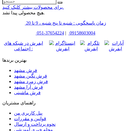
برای محصولات بیشتر کلیک کنید.
هیچ محصولی پیدا نشد.
زمان پاسخگویی : شنبه تا پنج شنبه ، 9 تا 20
051-37654224
|
09158603004
ایفرش در شبکه های
اجتماعی :
بهترین برندها
فرش مشهد
فرش نگین مشهد
فرش زمرد مشهد
فرش آرا مشهد
فرش ماشینی
راهنمای مشتریان
پنل کاربری من
قوانین و مقررات
نحوه پرداخت و ارسال
مجله خبری آموزشی