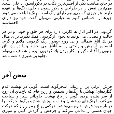
در جاي مناسب يكي از اصلي‌ترين نكات در دكوراسيون داخلي است.
مهم‌ترين نقش را در طراحي و دكوراسيون داخلي، رنگ‌ها بر عهده
دارند. هر چيزي كه مي‌بينيم داراي رنگ است. رنگ‌ها باعث مي‌شوند
چيزها را احساس كنيم به عبارتي مي‌توان گفت خود نيز داراي
احساسند!
گردویی در اكثر اتاق ها كاربرد دارد برای هر خلق و خویی و در هر
حالت و فضایی می توانید به نحوی ازگردویی كمك بگیرید برای مثال
در یك اتاق شمالی و بی روح حضور رنگ گردویی ملایم و گرم،
احساس آرامش و راحتی را به آناتاق می بخشد و یا در یك اتاق
جنوبی یا آفتاب گیر به كار بردن یك گردویی تیره و شفاف می‌تواند
جلوه بی‌نظیری داشته باشد.
سخن آخر
فرش ايراني پر از زيبایی سحرگونه است، گويي در بهشت قدم
گذارده‌اي؛ بهشتي با رنگ‌هاي سيمين و زرين فام كه باغ‌هاي آن روح
از سر بيننده برده، ‌گويي در باغ بهشت جاوداني سير و سياحت
مي‌كند، با رنگ‌هاي درخشان و ناب و پیچش شاخ و برگ‌ها حركت را
در تار و پود فرش تداوم مي‌بخشد. حركتي پر از رمز و راز كه حركت
جهان هستي را تداعي مي‌كند و چرخش و گردش گيتي و سپري