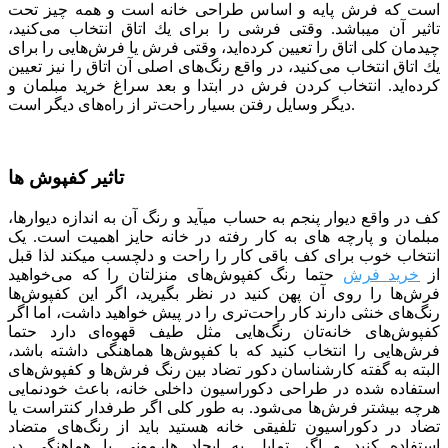
است كه فرش پایه و اساس طراحی خانه است و همه چیز تحت
تاثیر آن می­باشد. وقتی فرشی را برای یك اتاق انتخاب می‌كنید،
چیدمان كلی اتاق را تعیین كرده‌اید، وقتی فرش یا فرش‌هایی را برای
یك اتاق انتخاب می‌كنید، در واقع رنگ‌های اصلی آن اتاق را نیز تعیین
كرده‌اید. انتخاب کردن فرش در ابتدا و بعد سراغ خرید مبلمان و
دیگر وسایل رفتن بسیار راحت‌تر از راه‌های دیگر است.
تاثیر کفپوش ها
کف در واقع دیوار پنجم به حساب می­آید و رنگ آن به اندازه دیوارها،
مبلمان و پارچه ­های به کار رفته در خانه حایز اهمیت است. یک
انتخاب خوب برای کف باقی کار را راحت و دلچسب می­کند لذا قبل
از
خرید فرش
حتما رنگ کفپوش‌های منزلتان را که می‌خواهید
فرش‌ها را روی آن پهن کنید در نظر بگیرید، اگر این کفپوش‌ها
رنگ‌های خنثی دارند کار راحت‌تری را در پیش خواهید داشت، اما اگر
کفپوش‌های خانه‌تان رنگ‌هایی مثل طیف قهوه‌ای دارد حتما
فرش‌هایی را انتخاب کنید که با کفپوش‌ها هماهنگی داشته باشد،
البته به گفته کارشناسان دکور تضاد بین رنگ فرش‌ها و کفپوش‌های
استفاده شده در طراحی دکوراسیون داخلی خانه، باعث خودنمایی
هرچه بیشتر فرش‌ها می‌شود. به طور کلی اگر طرفدار کنتراست یا
تضاد در دکوراسیون تلفیقی خانه هستید باید از رنگ‌های متضاد
استفاده کنید و اگر تمایل به ایجاد هارمونی یا هماهنگی در