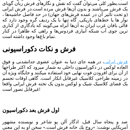
است.بطور کلی می‌توان گفت که نقش و نگارهای فرش زبان گویای
یک فرش می‌باشند و بدون آن‌ها فرش مرده است.در فرش ایرانی
(و تحت تأثیر آن در عمده فرش‌های جهان) در حد فاصل حاشیه‌ها ،
نوار ها یا خط‌های باریکی، ‌گاه تنها با یک ردیف گره وجود دارد که
قالی بافان غرب ایران به آن‌ها آبراه می‌گویند که یادگاری از کناری
ترین جوی آب شبکه‌ آبیاری فردوس‌ها و راهی که ظاهرا در کنار
تمام باغ‌ها وجود داشته است.
فرش و نکات دکوراسیونی
فرش ایرانی
، در همه جای دنیا به عنوان عضوی جدانشدنی و فوق
العاده لوکس در دکوراسیون داخلی به شمار میرود که اکثر طراح­ها
از آن برای افزودن فوت نهایی خود استفاده می­کنند و جایگاه ویژه آن
در زمینه طراحی کلاسیک غیرقابل انکار است. گاهی اوقات تجسم
یک فضای کلاسیک شیک و لوکس بدون یک تخته فرش ایرانی واقعا
غیرقابل تصور است!
اول فرش بعد دکوراسیون
صد و پنجاه سال قبل، ادگار آلن پو شاعر و نویسنده مشهور
آمریکایی نوشت: «روح یك خانه
فرش
است.» سخن او به این معنی