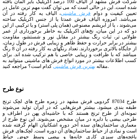
شرکت فرش مشهد از الیاف 100 درصد اکریلیک بایر آلمان بافته
شده است. این در حالی است که می توان گفت مهم ترین عامل در
تعیین کیفیت و دوام
فرش ماشینی
، الیاف یه کار رفته در آن
می‌باشد. امروزه الیاف فرش عمدتا یا از جنس اکریلیک ساخته
می‌شوند ، یا از ابریشم مصنوعی (همان پلی استر) و یا ترکیبی از این
دو که در این میان، نخ‌های اکریلیک به خاطر برخورداری از عمر
طولانی تر، ثبات رنگ بیشتر در مقابل نور و شستشو، مقاومت
بیشتر در برابر حرارت و حفظ ظاهر و زیبایی فرش در طول زمان،
از جایگاه بالاتری برخوردارند. تعداد رنگ­­های به کار رفته در آن 8 رنگ
می­باشد که با ظرافت و زیبایی خاصی با هم ترکیب شده­ اند. برای
کسب اطلاعات بیشتر در مورد انواع فرش های ماشینی میتوانید به
کدام است؟ مراجعه کنید.
مقاله
بهترین فرش ماشینی
نوع طرح
طرح 87034 گردویی فرش مشهد
در زمره طرح های لچک ترنج
طبقه بندی می­شود. بیشتر فرش‌هایی که در ایران تولید می‌شوند
نمونه‌ای از طرح ترنج هستند که با حاشیه‌ای پهن در اطراف و
طرحی بیضی یا دایره در میان مشخص می‌شوند. این نوع طرح از
معماری ساختمان‌های سده آخر دوره اشکانیان الهام گرفته شده
است و نمادی از حیاط ساختمان‌های آن دوره است. لچک‌های فرش
باغچه‌های سبزی کاری خانه‌ها و بیضی وسط حوض حیاط