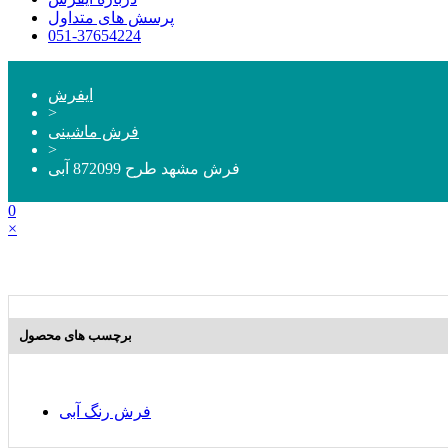
پرسش های متداول
051-37654224
ایفرش
>
فرش ماشینی
>
فرش مشهد طرح 872099 آبی
0
×
برچسب های محصول
فرش رنگ آبی