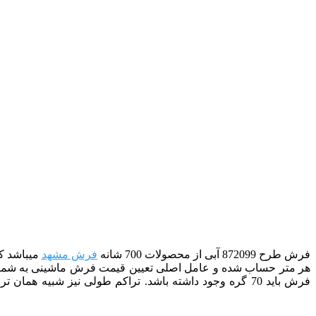
فرش طرح 872099 آبی
از
محصولات 700 شانه
فرش مشهد
می­باشد که با تر
هر متر حساب شده و عامل اصلی تعیین قیمت فرش ماشینی به شمار م
فرش باید 70 گره وجود داشته باشد. تراکم طولی نیز شبیه همان تراکم عرضی است با این تفاوت که آن را در نیمه «طولی» فرش محاسبه نموده و سپس در 2 ضرب می‌کنند