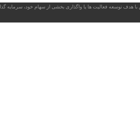
ا هدف توسعه فعالیت ها یا واگذاری بخشی از سهام خود، سرمایه گذار می پذ