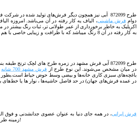
طرح 872099 آبی
دوام
فرش ماشینی
، الیاف یه کار رفته در آن می‌باشد. امروزه الی
اکریلیک به خاطر برخورداری از عمر طولانی تر، ثبات رنگ بیشتر در م
به کار رفته در آن 8 رنگ می­باشد که با ظرافت و زیبایی خاصی با هم ترکیب شده­ اند. برای کسب اطلاعات بیشتر در مورد انواع فرش های ماشینی میتوانید به مقاله
طرح 872099 آبی فرش مشهد در زمره طرح های لچک ترنج طبقه
در میان مشخص می‌شوند. این نوع طرح از
فرش مشهد 700 شانه
ا
باغچه‌های سبزی کاری خانه‌ها و بیضی وسط حوض حیاط است.بطور کل
در عمده فرش‌های جهان) در حد فاصل حاشیه‌ها ، نوار ها یا خط‌های باری
فرش ایرانی
، در همه جای دنیا به عنوان عضوی جدانشدنی و فوق العا
زمینه طراحی کلاسیک غیرقابل انکار است. گاهی اوقات تجسم یک فضای کلاسیک شیک و لوکس بدون یک تخته فرش ایرانی واقعا غیرقابل تصور است!