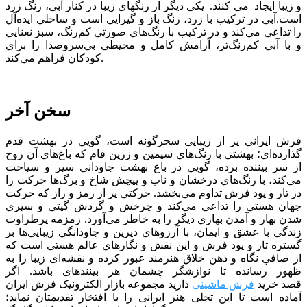
و زیبا ایجاد می کنند. یکی دیگر از رنگهای زیبا در کنار آبی، رنگ زرد
است.آبي در تركيب با زرد، رنگ باز و گيرايي است و ساحلي ايده‌آل
را تداعي مي‌كند و در تركيب با رنگ‌هاي صورتي كم‌رنگ، سبز نعنايي
و با آبي كم‌رنگ‌تر، آرامش ‌كامل و محيطي بي‌سروصدا را براي
كودكان فراهم مي‌كند.
سخن آخر
فرش ايراني پر از زيبایی سحرگونه است، گويي در بهشت قدم
گذارده‌اي؛ بهشتي با رنگ‌هاي سيمين و زرين فام كه باغ‌هاي آن روح
از سر بيننده برده، ‌گويي در باغ بهشت جاوداني سير و سياحت
مي‌كند، با رنگ‌هاي درخشان و ناب و پیچش شاخ و برگ‌ها حركت را
در تار و پود فرش تداوم مي‌بخشد. حركتي پر از رمز و راز كه حركت
جهان هستي را تداعي مي‌كند و چرخش و گردش گيتي و سپري
شدن بهار و آمدن بهاري ديگر را به خاطر می‌آورد. زمزمه پرطراوت
زندگي با عشق و ايمان، با آرزوهاي ديرين و جاودانگي زيبايي‌ها بر
گستره تار و پود فرش و اين نقش و نگارهاي عالم هستي است كه
از صافي نگاه و ذهن خلاق هنرمند عبور كرده و نقشه‌ای زیبا را به
ظهور رسانده تا نوازشگر چشمان هر بیننده­ای باشد. اگر
قصد خرید
فرش ماشینی
دارید مجموعه بازار الکترونیک فرش ایران
آماده است تا این تجلی هنر ایرانی را با افتخار تقدیمتان نماید؛