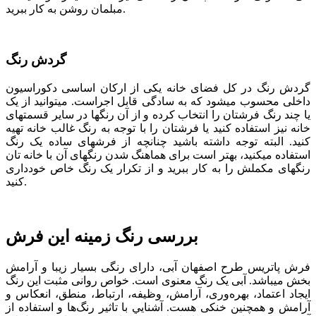
مبلمان روشن به کار ببرید.
گردش رنگ
گردش رنگ در کل فضای خانه یکی از ارکان اساسی دکوراسیون
داخلی محسوب می­شود که به سادگی قابل اجراست. می­توانید از یک
یا چند رنگ فرش­تان را انتخاب کرده و از آن رنگ­ها در سایر قسمت­های
خانه نیز استفاده کنید یا فرشتان را با توجه به رنگ غالب خانه تهیه
کنید. البته توجه داشته باشید چنانچه از فرش­های ساده یک رنگ
استفاده می­کنید، بهتر است برای هماهنگ شدن رنگ­های آن با خانه­ تان
رنگ­های مکملش را به کار ببرید و از تکرار یک رنگ خاص خودداری
کنید.
بررسی رنگ زمینه این فرش
فرش پاتریس طرح اصفهان آبی، دارای رنگی بسیار زیبا و آرامش
بخش می­باشد. آبی یک رنگ معنوی است. خواص روانی مثبت این رنگ
ایجاد اعتماد، بهره‌وری، آرامش، وظیفه، ارتباط، منطق، انعکاس و
آرامش و همچنین خنکی هست. آشنايي با تاثير رنگ‌ها و استفاده از