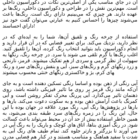
آن‌ در جاي مناسب يكي از اصلي‌ترين نكات در دكوراسيون داخلي
است. مهم‌ترين نقش را در طراحي و دكوراسيون داخلي، رنگ‌ها بر
عهده دارند. هر چيزي كه مي‌بينيم داراي رنگ است. رنگ‌ها باعث
مي‌شوند چيزها را احساس كنيم به عبارتي مي‌توان گفت خود نيز
داراي احساسند!
استفاده از چرخه رنگ و تلفيق آن‌ها، شما را به ايده‌اي كه در
نظر داريد، نزديك مي‌كند. براي تغيير فضايي كه در آن قرار داريد و
انجام دكوراسيون بايد بتوانيد انتخاب رنگ كرده، آن‌ها را تلفيق كنيد.
اغلب رنگ‌ها يا گرم تلقی می شوند يا سرد. در چرخه رنگ، رنگ­ها به
سهولت از نظر گرمی و سردی از هم تفکيک می­شوند. قرمز، نارنجی
و زرد رنگ­های گرم و رنگ‌های سبز، آبی و بنفش رنگ‌های سرد و رنگ­
های کرم، بژ و خاکستری رنگهای خنثی محسوب می­شوند
آبی رنگی از ذهن بوده و اساسا رنگی تسکین دهنده است و به جای
آن‌که مانند رنگ قرمز بر روی ما تاثیر فیزیکی داشته باشد، روی
ذهنمان تاثیر می‌گذارد. آبی پررنگ محرک تفکر روشن است و آبی
کمرنگ باعث آرامش ذهن بوده و به سکوت دعوت می‌کند. بارها و
بارها در پژوهش‌ها رنگ آبی، رنگ مورد علاقه در جهان بوده با این
حال، این رنگ را در زمره رنگ‌های سرد طبقه بندی می‌شود، به
همین خاطر استفاده بیش از حد آن در محیط می‌تواند باعث کسالت
شود. در رنگ آميزي بناها، اتاق هاي کوچک و باريک را به رنگ آبي در
مي آورند تا بزرگتر و بازتر جلوه کند. تمام طیف های رنگ آبی به
شدت با سفید هماهنگ و متناسب هستند و در کنار هم فضایی مدرن