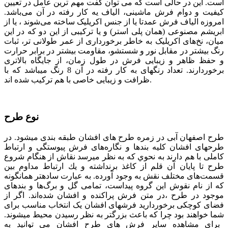
است. این در حالی است که می توان گفت مهم ترین عامل در تعیین
کیفیت و دوام فرش ماشینی، الیاف یه کار رفته در آن می‌باشد.
امروزه الیاف فرش عمدتا یا از جنس اکریلیک ساخته می‌شوند ، یا از
ابریشم مصنوعی (همان پلی استر) و یا ترکیبی از این دو که در این
میان، نخ‌های اکریلیک به خاطر برخورداری از عمر طولانی تر، ثبات
رنگ بیشتر در مقابل نور و شستشو، مقاومت بیشتر در برابر حرارت
و حفظ ظاهر و زیبایی فرش در طول زمان، از جایگاه بالاتری
برخوردارند. تعداد رنگ­­های به کار رفته در آن 8 رنگ می­باشد که با
ظرافت و زیبایی خاصی با هم ترکیب شده­ اند.
نوع طرح
طرح اصفهان آبی در زمره طرح های افشان طبقه بندی می­شود.
در
طرح­های افشان كليه بندها و نگاره‌های فرش پيوستگی و ارتباط
كاملی با هم دارند به نحوي كه به نظر مي­رسد نقاش از هنگام شروع
طرح تا پايان آن قلم از كاغذ برنداشته و يك ارتباط مداوم بين
قسمت‌های مختلف نقش به وجود آورده. به عبارت ساده­تر همان­گونه
كه از نام نقوش اين گروه پيداست، تمامی گل و برگ‌ها و بندهای
موجود در طرح ،در متن فرش پراكنده و افشان شده‌اند. اگر از
فضای کوچکی برخوردارید فرش­های افشان یک انتخاب مناسب برای
شما خواهند بود چرا که باعث بزرگ­تر به نظر رسیدن محیط می­شوند.
برای مشاهده سایر فرش های طرح افشان می توانید به