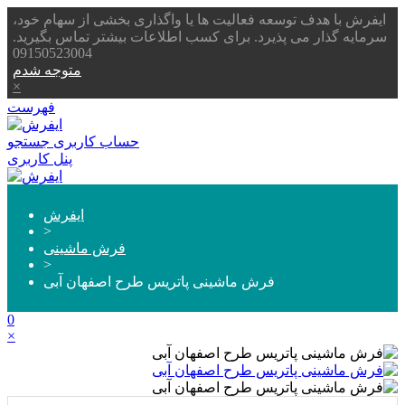
ایفرش با هدف توسعه فعالیت ها یا واگذاری بخشی از سهام خود،
سرمایه گذار می پذیرد. برای کسب اطلاعات بیشتر تماس بگیرید.
09150523004
متوجه شدم
×
فهرست
حساب کاربری
جستجو
پنل کاربری
ایفرش
>
فرش ماشینی
>
فرش ماشینی پاتریس طرح اصفهان آبی
0
×