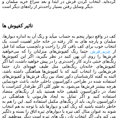
كرده‌اید. انتخاب کردن فرش در ابتدا و بعد سراغ خرید مبلمان و
دیگر وسایل رفتن بسیار راحت‌تر از راه‌های دیگر است.
تاثیر کفپوش ها
کف در واقع دیوار پنجم به حساب می­آید و رنگ آن به اندازه دیوارها،
مبلمان و پارچه­ های به کار رفته در خانه حایز اهمیت است. یک
انتخاب خوب برای کف باقی کار را راحت و دلچسب می­کند لذا قبل
از
خرید فرش
حتما رنگ کفپوش‌های منزلتان را که می‌خواهید
فرش‌ها را روی آن پهن کنید در نظر بگیرید، اگر این کفپوش‌ها
رنگ‌های خنثی دارند کار راحت‌تری را در پیش خواهید داشت، اما اگر
کفپوش‌های خانه‌تان رنگ‌هایی مثل طیف قهوه‌ای دارد حتما
فرش‌هایی را انتخاب کنید که با کفپوش‌ها هماهنگی داشته باشد،
البته به گفته کارشناسان دکور تضاد بین رنگ فرش‌ها و کفپوش‌های
استفاده شده در طراحی دکوراسیون داخلی خانه، باعث خودنمایی
هرچه بیشتر فرش‌ها می‌شود. به طور کلی اگر طرفدار کنتراست یا
تضاد در دکوراسیون تلفیقی خانه هستید باید از رنگ‌های متضاد
استفاده کنید و اگر تمایل به ایجاد هارمونی یا هماهنگی در
دکوراسیون دارید، باید از رنگ‌های مکمل استفاده کنید. این را هم به
خاطر داشته باشید که رنگ کف و دیوارها باید با توجه به هم انتخاب
شوند به عنوان مثال کف تیره با دیوارهای تیره اتاق را بسته و دلگیر
می کند ولی اگر انتخاب تان رنگ های تیره است دیگر موظفید که