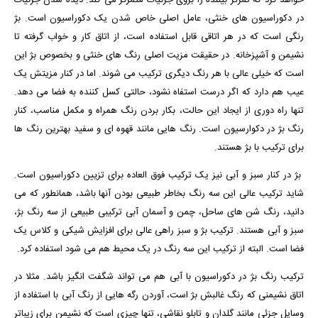
خواهد کرد که تمرکز بیننده را بروی جزئیات متمرکز می کند. دیده شدن جزئیات
در دکوراسیون های خنثی، عامل اصلی خاص شدن یک دکوراسیون است. بژ
رنگی است که در هر اتاقی قابل استفاده است، از اتاق کار و خواب گرفته تا
نشیمن و آشپزخانه. در حقیقت مزیت اصلی رنگ های خنثی و بخصوص بژ این
است که خیلی عالی با هر رنگ دیگری ترکیب می شوند. اما در کنار مزیتش یک
عیب هم دارد که اگر درست استفاه نشود، حالتی کسل کننده به فضا می دهد.
تنها راه دوری از ایجاد این حالت، بکار بردن رنگ همراه و مکمل مناسب، کنار
رنگ بژ در دکوارسیون است. رنگ هایی مانند قهوه ای و سفید بهترین رنگ ها
برای ترکیب با بژ هستند.
بژ در کنار سبز و آبی نیز یک ترکیب فوق العاده برای تزیین دکوراسیون است.
شاید ترکیب عالی این سه رنگ بخاطر طبیعی بودن آنها باشد، همانطور که می
دانید، رنگ شن های ساحل، چمن و آسمان آبی ترکیبی طبیعی از سه رنگ بژ،
سبز و آبی هستند. ترکیب بژ و سبز راهی عالی برای افزایش شیکی و کلاس یک
فضا است. البته از ترکیب این سه رنگ در یک محیط هم می شود استفاده کرد.
ترکیب رنگ بژ در دکوراسیون با آبی هم می تواند شگفت انگیز باشد. مثلا در
اتاق نشیمنی که رنگ غالبش بژ است، آوردن رگه هایی از رنگ آبی با استفاده از
وسایل جزئی مانند گلدان و تابلو نقاشی، تنها چیزی است که نشیمن برای زیباتر