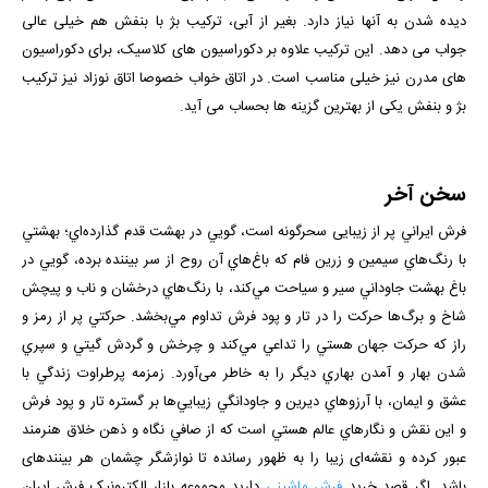
دیده شدن به آنها نیاز دارد. بغیر از آبی، ترکیب بژ با بنفش هم خیلی عالی
جواب می دهد. این ترکیب علاوه بر دکوراسیون های کلاسیک، برای دکوراسیون
های مدرن نیز خیلی مناسب است. در اتاق خواب خصوصا اتاق نوزاد نیز ترکیب
بژ و بنفش یکی از بهترین گزینه ها بحساب می آید.
سخن آخر
فرش ايراني پر از زيبایی سحرگونه است، گويي در بهشت قدم گذارده‌اي؛ بهشتي
با رنگ‌هاي سيمين و زرين فام كه باغ‌هاي آن روح از سر بيننده برده، ‌گويي در
باغ بهشت جاوداني سير و سياحت مي‌كند، با رنگ‌هاي درخشان و ناب و پیچش
شاخ و برگ‌ها حركت را در تار و پود فرش تداوم مي‌بخشد. حركتي پر از رمز و
راز كه حركت جهان هستي را تداعي مي‌كند و چرخش و گردش گيتي و سپري
شدن بهار و آمدن بهاري ديگر را به خاطر می‌آورد. زمزمه پرطراوت زندگي با
عشق و ايمان، با آرزوهاي ديرين و جاودانگي زيبايي‌ها بر گستره تار و پود فرش
و اين نقش و نگارهاي عالم هستي است كه از صافي نگاه و ذهن خلاق هنرمند
عبور كرده و نقشه‌ای زیبا را به ظهور رسانده تا نوازشگر چشمان هر بیننده­ای
باشد. اگر قصد خرید
فرش ماشینی
دارید مجموعه بازار الکترونیک فرش ایران