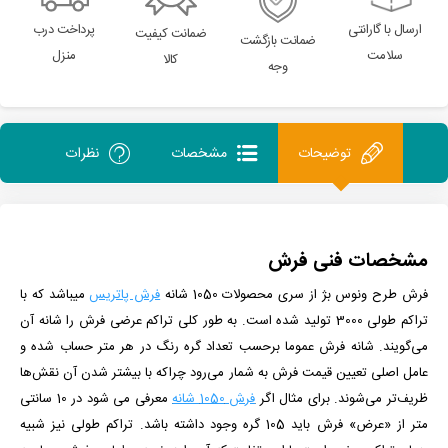
ارسال با گارانتی
پرداخت درب
ضمانت کیفیت
ضمانت بازگشت
سلامت
منزل
کالا
وجه
توضیحات
مشخصات
نظرات
مشخصات فنی فرش
فرش طرح ونوس بژ از سری محصولات 1050 شانه
فرش پاتریس
می­باشد که با
تراکم طولی 3000 تولید شده است. به طور کلی تراکم عرضی فرش را شانه آن
می‌گویند. شانه فرش عموما برحسب تعداد گره رنگ در هر متر حساب شده و
عامل اصلی تعیین قیمت فرش به شمار می‌رود چراکه با بیشتر شدن آن نقش‌ها
ظریف‌تر می‌شوند. برای مثال اگر
فرش 1050 شانه
معرفی می شود در 10 سانتی
متر از «عرض» فرش باید 105 گره وجود داشته باشد. تراکم طولی نیز شبیه