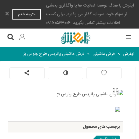
ایفرش با هدف توسعه فعالیت ها یا واگذاری بخشی
×
از سهام خود، سرمایه گذار می پذیرد. برای کسب
متوجه شدم
اطلاعات بیشتر تماس بگیرید. 09150523004
ایفرش
>
فرش ماشینی
>
فرش ماشینی پاتریس طرح ونوس بژ
برچسب های محصول