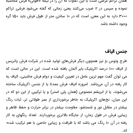
همان تراکم عرضی است با این تفاوت که آن را در نیمه «طولی» فرش محاسبه
نموده و سپس در 2 ضرب می‌کنند یعنی زمانی که گفته می‌شود فرشی تراکم
3000 دارد به این معنی است که در 10 سانتی متر از طول فرش باید 150 گره
وجود داشته باشد.
جنس الیاف
طرح ونوس بژ نیز همچون دیگر فرش‌های تولید شده در شرکت فرش پاتریس
از الیاف 100 درصد اکریلیک بایر آلمان بافته شده است. این در حالی است که
می توان گفت مهم ترین عامل در تعیین کیفیت و دوام فرش ماشینی، الیاف یه
کار رفته در آن می‌باشد. امروزه الیاف فرش عمدتا یا از جنس اکریلیک ساخته
می‌شوند، یا از ابریشم مصنوعی (همان پلی استر) و یا ترکیبی از این دو که در
این میان، نخ‌های اکریلیک به خاطر برخورداری از عمر طولانی تر، ثبات رنگ
بیشتر در مقابل نور و شستشو، مقاومت بیشتر در برابر حرارت و حفظ ظاهر و
زیبایی فرش در طول زمان، از جایگاه بالاتری برخوردارند. تعداد رنگ­­های به کار
رفته در آن 10 رنگ می ­باشد که با ظرافت و زیبایی خاصی با هم ترکیب شده­
اند.