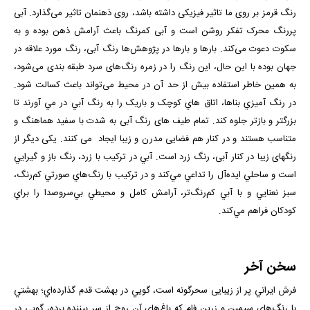
رنگ قرمز بر روی ما تاثیر فیزیکی داشته باشد، روی ذهنمان تاثیر می‌گذارد. آبی
پررنگ محرک تفکر روشن است و آبی کمرنگ باعث آرامش ذهن بوده و به
سکوت دعوت می‌کند. بارها و بارها در پژوهش‌ها رنگ آبی، رنگ مورد علاقه در
جهان بوده با این حال، این رنگ را در زمره رنگ‌های سرد طبقه بندی می‌شود،
به همین خاطر استفاده بیش از حد آن در محیط می‌تواند باعث کسالت شود.
در رنگ آميزي بناها، اتاق هاي کوچک و باريک را به رنگ آبي در مي آورند تا
بزرگتر و بازتر جلوه کند. تمام طیف های رنگ آبی به شدت با سفید هماهنگ و
متناسب هستند و در کنار هم فضایی مدرن و زیبا ایجاد می کنند. یکی دیگر از
رنگهای زیبا در کنار آبی، رنگ زرد است. آبي در تركيب با زرد، رنگ باز و گيرايي
است و ساحلي ايده‌آل را تداعي مي‌كند و در تركيب با رنگ‌هاي صورتي كم‌رنگ،
سبز نعنايي و با آبي كم‌رنگ‌تر، آرامش ‌كامل و محيطي بي‌سروصدا را براي
كودكان فراهم مي‌كند.
سخن آخر
فرش ايراني پر از زيبایی سحرگونه است، گويي در بهشت قدم گذارده‌اي؛ بهشتي
با رنگ‌هاي سيمين و زرين فام كه باغ‌هاي آن روح از سر بيننده برده، ‌گويي در