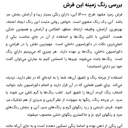
بررسی رنگ زمینه این فرش
فرش زمرد مشهد طرح 14000 آبی، دارای رنگی بسیار زیبا و آرامش بخش می­
باشد. آبی یک رنگ معنوی است. خواص روانی مثبت این رنگ ایجاد اعتماد،
بهره‌وری، آرامش، وظیفه، ارتباط، منطق، انعکاس و آرامش و همچنین خنکی
هست. آشنايي با تاثير رنگ‌ها و استفاده از آن‌ در جاي مناسب يكي از
اصلي‌ترين نكات در دكوراسيون داخلي است. مهم‌ترين نقش را در طراحي و
دكوراسيون داخلي، رنگ‌ها بر عهده دارند. هر چيزي كه مي‌بينيم داراي رنگ
است. رنگ‌ها باعث مي‌شوند چيزها را احساس كنيم به عبارتي مي‌توان گفت
خود نيز داراي احساسند!
استفاده از چرخه رنگ و تلفيق آن‌ها، شما را به ايده‌اي كه در نظر داريد، نزديك
مي‌كند. براي تغيير فضايي كه در آن قرار داريد و انجام دكوراسيون بايد بتوانيد
انتخاب رنگ كرده، آن‌ها را تلفيق كنيد. اغلب رنگ‌ها يا گرم تلقی می شوند يا
سرد. در چرخه رنگ، رنگ­ها به سهولت از نظر گرمی و سردی از هم تفکيک می­
شوند. قرمز، نارنجی و زرد رنگ­های گرم و رنگ‌های سبز، آبی و بنفش رنگ‌های
سرد و رنگ­های کرم، بژ و خاکستری رنگهای خنثی محسوب می­شوند
آبی رنگی از ذهن بوده و اساسا رنگی تسکین دهنده است و به جای آن‌که مانند