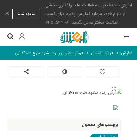
ایفرش با هدف توسعه فعالیت ها یا واگذاری بخشی
×
از سهام خود، سرمایه گذار می پذیرد. برای کسب
متوجه شدم
اطلاعات بیشتر تماس بگیرید. 09150523004
ایفرش
>
فرش ماشینی
>
فرش ماشینی زمرد مشهد طرح 14000 آبی
برچسب های محصول