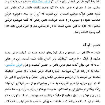
نقش‌ها ظریف‌تر می‌شوند. برای مثال اگر
فرش 700 شانه
معرفی می شود در 10
سانتی متر از «عرض» فرش باید 70 گره وجود داشته باشد. تراکم طولی نیز
شبیه همان تراکم عرضی است با این تفاوت که آن را در نیمه «طولی» فرش
محاسبه نموده و سپس در 2 ضرب می‌کنند یعنی زمانی که گفته می‌شود فرشی
تراکم 2100 دارد به این معنی است که در 10 سانتی متر از طول فرش باید 105
گره وجود داشته باشد.
جنس الیاف
طرح 14000 آبی
نیز همچون دیگر فرش‌های تولید شده در شرکت فرش زمرد
مشهد از الیاف 100 درصد اکریلیک بایر آلمان بافته شده است. این در حالی
است که می توان گفت مهم ترین عامل در تعیین کیفیت و دوام
فرش ماشینی
،
الیاف به کار رفته در آن می‌باشد. امروزه الیاف فرش عمدتا یا از جنس اکریلیک
ساخته می‌شوند، یا از ابریشم مصنوعی (همان پلی استر) و یا ترکیبی از این دو
که در این میان، نخ‌های اکریلیک به خاطر برخورداری از عمر طولانی تر، ثبات
رنگ بیشتر در مقابل نور و شستشو، مقاومت بیشتر در برابر حرارت و حفظ ظاهر
و زیبایی فرش در طول زمان، از جایگاه بالاتری برخوردارند. تعداد رنگ­­های به کار
رفته در آن 8 رنگ می­باشد که با ظرافت و زیبایی خاصی با هم ترکیب شده­ اند.