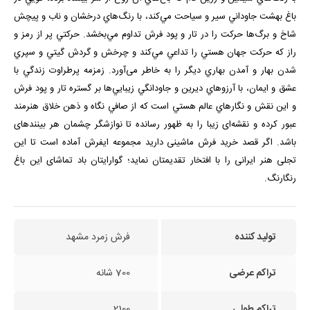
باغ بهشت جاوداني سير و سياحت مي‌كند، با رنگ‌هاي درخشان و ناب و پیچش
شاخ و برگ‌ها حركت را در تار و پود فرش تداوم مي‌بخشد. حركتي پر از رمز و
راز كه حركت جهان هستي را تداعي مي‌كند و چرخش و گردش گيتي و سپري
شدن بهار و آمدن بهاري ديگر را به خاطر می‌آورد. زمزمه پرطراوت زندگي با
عشق و ايمان، با آرزوهاي ديرين و جاودانگي زيبايي‌ها بر گستره تار و پود فرش
و اين نقش و نگارهاي عالم هستي است كه از صافي نگاه و ذهن خلاق هنرمند
عبور كرده و نقشه‌ای زیبا را به ظهور رسانده تا نوازشگر چشمان هر بیننده­ای
باشد. اگر قصد خرید فرش ماشینی دارید مجموعه ایفرش آماده است تا این
تجلی هنر ایرانی را با افتخار تقدیمتان نماید؛ گوارایتان باد تماشای این باغ
رنگارنگ.
تولید کننده
فرش زمرد مشهد
تراکم عرضی
700 شانه
تراکم طولی
2100