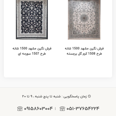
فرش نگین مشهد 1500 شانه
فرش نگین مشهد 1500 شانه
طرح 1508 کرم گل برجسته
طرح 1507 سورمه ای
زمان پاسخگویی : شنبه تا پنج شنبه ، 9 تا 20
09158603004
051-37654224
|