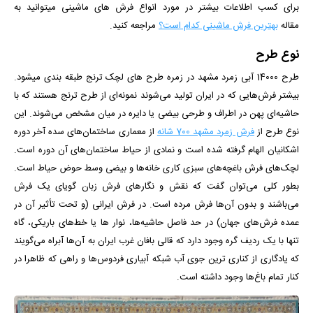
برای کسب اطلاعات بیشتر در مورد انواع فرش های ماشینی میتوانید به
مقاله
بهترین فرش ماشینی کدام است؟
مراجعه کنید.
نوع طرح
طرح 14000 آبی زمرد مشهد در زمره طرح های لچک ترنج طبقه بندی می­شود.
بیشتر فرش‌هایی که در ایران تولید می‌شوند نمونه‌ای از طرح ترنج هستند که با
حاشیه‌ای پهن در اطراف و طرحی بیضی یا دایره در میان مشخص می‌شوند. این
نوع طرح از
فرش زمرد مشهد 700 شانه
از معماری ساختمان‌های سده آخر دوره
اشکانیان الهام گرفته شده است و نمادی از حیاط ساختمان‌های آن دوره است.
لچک‌های فرش باغچه‌های سبزی کاری خانه‌ها و بیضی وسط حوض حیاط است.
بطور کلی می‌توان گفت که نقش و نگارهای فرش زبان گویای یک فرش
می‌باشند و بدون آن‌ها فرش مرده است. در فرش ایرانی (و تحت تأثیر آن در
عمده فرش‌های جهان) در حد فاصل حاشیه‌ها، نوار ها یا خط‌های باریکی، ‌گاه
تنها با یک ردیف گره وجود دارد که قالی بافان غرب ایران به آن‌ها آبراه می‌گویند
که یادگاری از کناری ترین جوی آب شبکه‌ آبیاری فردوس‌ها و راهی که ظاهرا در
کنار تمام باغ‌ها وجود داشته است.