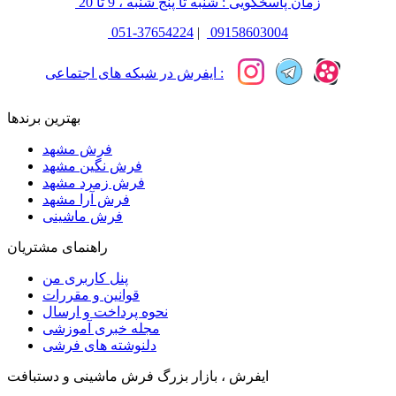
زمان پاسخگویی : شنبه تا پنج شنبه ، 9 تا 20
051-37654224
|
09158603004
ایفرش در شبکه های اجتماعی :
بهترین برندها
فرش مشهد
فرش نگین مشهد
فرش زمرد مشهد
فرش آرا مشهد
فرش ماشینی
راهنمای مشتریان
پنل کاربری من
قوانین و مقررات
نحوه پرداخت و ارسال
مجله خبری آموزشی
دلنوشته های فرشی
ایفرش ، بازار بزرگ فرش ماشینی و دستبافت