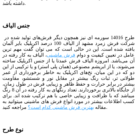
داشته باشد.
جنس الیاف
طرح 14016 سورمه ای
نیز همچون دیگر فرش‌های تولید شده در
شرکت فرش زمرد مشهد از الیاف 100 درصد اکریلیک بایر آلمان
بافته شده است. این در حالی است که می توان گفت مهم ترین
عامل در تعیین کیفیت و دوام
فرش ماشینی
، الیاف به کار رفته در
آن می‌باشد. امروزه الیاف فرش عمدتا یا از جنس اکریلیک ساخته
می‌شوند، یا از ابریشم مصنوعی (همان پلی استر) و یا ترکیبی از این
دو که در این میان، نخ‌های اکریلیک به خاطر برخورداری از عمر
طولانی تر، ثبات رنگ بیشتر در مقابل نور و شستشو، مقاومت
بیشتر در برابر حرارت و حفظ ظاهر و زیبایی فرش در طول زمان،
از جایگاه بالاتری برخوردارند. تعداد رنگ­­های به کار رفته در آن 8 رنگ
می­باشد که با ظرافت و زیبایی خاصی با هم ترکیب شده­ اند.
برای
کسب اطلاعات بیشتر در مورد انواع فرش های ماشینی میتوانید به
مراجعه کنید.
مقاله
بهترین فرش ماشینی کدام است؟
نوع طرح