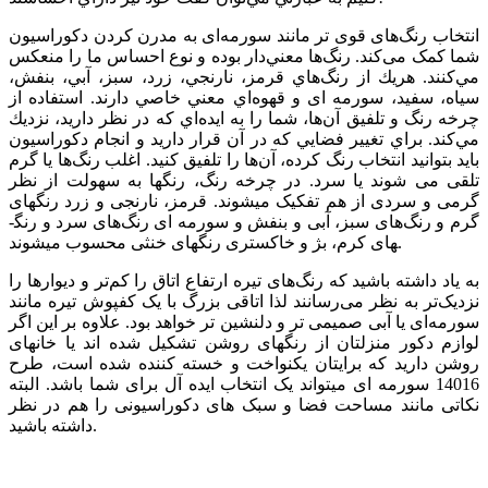
انتخاب رنگ‌های قوی تر مانند سورمه‌ای به مدرن کردن دکوراسیون
شما کمک می‌کند. رنگ‌ها معني‌دار بوده و نوع احساس ما را منعكس
مي‌كنند. هريك از رنگ‌هاي قرمز، نارنجي، زرد، سبز، آبي، بنفش،
سياه، سفيد، سورمه ­ای و قهوه‌اي معني خاصي دارند. استفاده از
چرخه رنگ و تلفيق آن‌ها، شما را به ايده‌اي كه در نظر داريد، نزديك
مي‌كند. براي تغيير فضايي كه در آن قرار داريد و انجام دكوراسيون
بايد بتوانيد انتخاب رنگ كرده، آن‌ها را تلفيق كنيد. اغلب رنگ‌ها يا گرم
تلقی می شوند يا سرد. در چرخه رنگ، رنگها به سهولت از نظر
گرمی و سردی از هم تفکيک میشوند. قرمز، نارنجی و زرد رنگ­های
گرم و رنگ‌های سبز، آبی و بنفش و سورمه­ ای رنگ‌های سرد و رنگ­
های کرم، بژ و خاکستری رنگ­های خنثی محسوب می­شوند.
به یاد داشته باشید كه رنگ‌های تیره ارتفاع اتاق را كم‌تر و دیوارها را
نزدیک‌تر به نظر می‌رسانند لذا اتاقی بزرگ با يک کفپوش تيره مانند
سورمه‌ای یا آبی صميمی تر و دلنشين تر خواهد بود. علاوه بر این اگر
لوازم دکور منزلتان از رنگ­های روشن تشکیل شده­ اند یا خانه­ای
روشن دارید که برای­تان یکنواخت و خسته کننده شده است، طرح
14016 سورمه ای میتواند یک انتخاب ایده آل برای شما باشد. البته
نکاتی مانند مساحت فضا و سبک های دکوراسیونی را هم در نظر
داشته باشید.