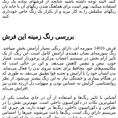
کنید. البته توجه داشته باشید چنانچه از فرش­های ساده یک رنگ
استفاده می­کنید، بهتر است برای هماهنگ شدن رنگ­های آن با خانه­ تان
رنگ­های مکملش را به کار ببرید و از تکرار یک رنگ خاص خودداری
کنید.
بررسی رنگ زمینه این فرش
فرش 14016 سورمه­ ای، دارای رنگی بسیار آرامش بخش می­باشد.
رنگ سورمه‌ای نشان دهنده‌ی آرامش کامل است. این رنگ، از یک
تاثیر آرام بخش در سیستم اعصاب مرکزی برخوردار است. فشار
خون، نبض و تنفس کاهش می‌دهد، و این در حالی است که
مکانیسم‌های خود محافظ برای تجدید نیروی بدن را فعال می‌نماید.
بدن انسان خود را با آرامش و تجدید قوا تطبیق می‌دهد، به طوری که
در هنگام بیماری و خستگی نیاز به این رنگ بیشتر می‌شود. از نظر
روانشناسی، گرایش به حساس بودن و سهولت دل آزرده شدن نیز
افزایش می‌یابد.
آشنايي با تاثير رنگ‌ها و استفاده از آن‌ در جاي مناسب يكي از
اصلي‌ترين نكات در دكوراسيون داخلي است. مهم‌ترين نقش را در
طراحي و دكوراسيون داخلي، رنگ‌ها بر عهده دارند. هر چيزي كه
مي‌بينيم داراي رنگ است. رنگ‌ها باعث مي‌شوند چيزها را احساس
كنيم به عبارتي مي‌توان گفت خود نيز داراي احساسند!