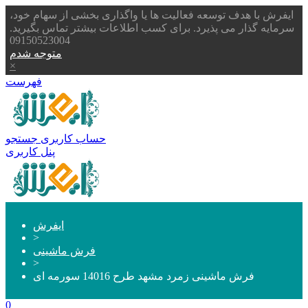
ایفرش با هدف توسعه فعالیت ها یا واگذاری بخشی از سهام خود،
سرمایه گذار می پذیرد. برای کسب اطلاعات بیشتر تماس بگیرید.
09150523004
متوجه شدم
×
فهرست
حساب کاربری
جستجو
پنل کاربری
ایفرش
>
فرش ماشینی
>
فرش ماشینی زمرد مشهد طرح 14016 سورمه ای
0