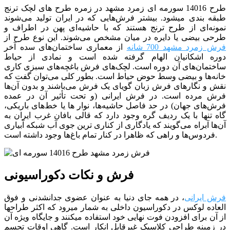
طرح 14016 سورمه ای زمرد مشهد در زمره طرح های لچک ترنج
طبقه بندی می­شود. بیشتر فرش‌هایی که در ایران تولید می‌شوند
نمونه‌ای از طرح ترنج هستند که با حاشیه‌ای پهن در اطراف و
طرحی بیضی یا دایره در میان مشخص می‌شوند. این نوع طرح از
فرش زمرد مشهد 700 شانه
از
معماری ساختمان‌های سده آخر
دوره اشکانیان الهام گرفته شده است و نمادی از حیاط
ساختمان‌های آن دوره است. لچک‌های فرش باغچه‌های سبزی کاری
خانه‌ها و بیضی وسط حوض حیاط است. بطور کلی می‌توان گفت که
نقش و نگارهای فرش زبان گویای یک فرش می‌باشند و بدون آن‌ها
فرش مرده است. در فرش ایرانی (و تحت تأثیر آن در عمده
فرش‌های جهان) در حد فاصل حاشیه‌ها، نوار ها یا خط‌های باریکی،
‌گاه تنها با یک ردیف گره وجود دارد که قالی بافان غرب ایران به
آن‌ها آبراه می‌گویند که یادگاری از کناری ترین جوی آب شبکه‌ آبیاری
فردوس‌ها و راهی که ظاهرا در کنار تمام باغ‌ها وجود داشته است.
فرش و نکات دکوراسیونی
فرش ایرانی
، در همه جای دنیا به عنوان عضوی جدانشدنی و فوق
العاده لوکس در دکوراسیون داخلی به شمار میرود که اکثر طراح­ها
از آن برای افزودن فوت نهایی خود استفاده می­کنند و جایگاه ویژه آن
در زمینه طراحی کلاسیک غیرقابل انکار است. گاهی اوقات تجسم