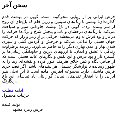
سخن آخر
فرش ايراني پر از زيبایی سحرگونه است، گويي در بهشت قدم
گذارده‌اي؛ بهشتي با رنگ‌هاي سيمين و زرين فام كه باغ‌هاي آن روح
از سر بيننده برده، ‌گويي در باغ بهشت جاوداني سير و سياحت
مي‌كند، با رنگ‌هاي درخشان و ناب و پیچش شاخ و برگ‌ها حركت را
در تار و پود فرش تداوم مي‌بخشد. حركتي پر از رمز و راز كه حركت
جهان هستي را تداعي مي‌كند و چرخش و گردش گيتي و سپري
شدن بهار و آمدن بهاري ديگر را به خاطر می‌آورد. زمزمه پرطراوت
زندگي با عشق و ايمان، با آرزوهاي ديرين و جاودانگي زيبايي‌ها بر
گستره تار و پود فرش و اين نقش و نگارهاي عالم هستي است كه
از صافي نگاه و ذهن خلاق هنرمند عبور كرده و نقشه‌ای زیبا را به
ظهور رسانده تا نوازشگر چشمان هر بیننده­ای باشد. اگر قصد خرید
فرش ماشینی
دارید مجموعه ایفرش آماده است تا این تجلی هنر
ایرانی را با افتخار
تقدیمتان نماید؛ گوارایتان باد تماشای این باغ
رنگارنگ.
ادامه مطلب
جزئیات محصول
تولید کننده
فرش زمرد مشهد