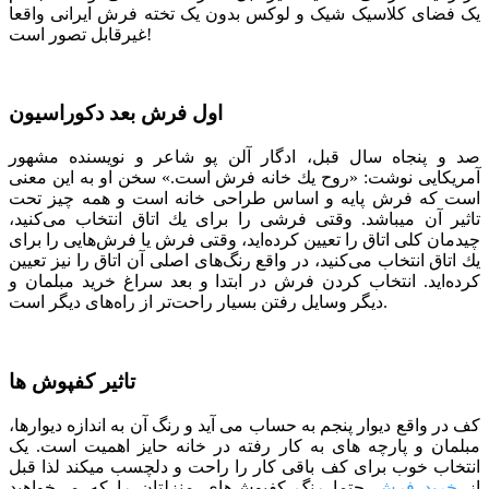
یک فضای کلاسیک شیک و لوکس بدون یک تخته فرش ایرانی واقعا
غیرقابل تصور است!
اول فرش بعد دکوراسیون
صد و پنجاه سال قبل، ادگار آلن پو شاعر و نویسنده مشهور
آمریکایی نوشت: «روح یك خانه فرش است.» سخن او به این معنی
است كه فرش پایه و اساس طراحی خانه است و همه چیز تحت
تاثیر آن می­باشد. وقتی فرشی را برای یك اتاق انتخاب می‌كنید،
چیدمان كلی اتاق را تعیین كرده‌اید، وقتی فرش یا فرش‌هایی را برای
یك اتاق انتخاب می‌كنید، در واقع رنگ‌های اصلی آن اتاق را نیز تعیین
كرده‌اید. انتخاب کردن فرش در ابتدا و بعد سراغ خرید مبلمان و
دیگر وسایل رفتن بسیار راحت‌تر از راه‌های دیگر است.
تاثیر کفپوش ها
کف در واقع دیوار پنجم به حساب می­ آید و رنگ آن به اندازه دیوارها،
مبلمان و پارچه­ های به کار رفته در خانه حایز اهمیت است. یک
انتخاب خوب برای کف باقی کار را راحت و دلچسب می­کند لذا قبل
از
خرید فرش
حتما رنگ کفپوش‌های منزلتان را که می‌خواهید