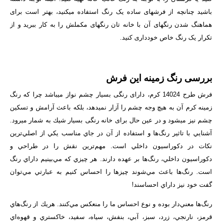
باشید چنانچه از فرش­های ساده یک رنگ استفاده می­کنید، بهتر است برای
هماهنگ شدن رنگ­های آن با خانه­ تان رنگ­های مکملش را به کار ببرید و از
تکرار یک رنگ خاص خودداری کنید.
بررسی رنگ زمینه این فرش
فرش طرح 14024 کرم، دارای رنگی بسیار چشم نواز می­باشد چرا که رنگ
زمینه کرم آن به هیچ وجه چشم را آزار نمی­دهد، بلكه باعث آرامش و تسكین
چشم نیز می­شود و در عین حال برای خانه رنگی بسیار شیك به شمار می­رود.
آشنايي با تاثير رنگ‌ها و استفاده از آن‌ در جاي مناسب يكي از اصلي‌ترين
نكات در دكوراسيون داخلي است. مهم‌ترين نقش را در طراحي و
دكوراسيون داخلي، رنگ‌ها بر عهده دارند. هر چيزي كه مي‌بينيم داراي رنگ
است. رنگ‌ها باعث مي‌شوند چيزها را احساس كنيم به عبارتي مي‌توان
گفت خود نيز داراي احساسند!
رنگ‌ها معني‌دار بوده و نوع احساس ما را منعكس مي‌كنند. هريك از رنگ‌هاي
قرمز، نارنجي، زرد، سبز، آبي، بنفش، سياه، سفيد، خاكستري و قهوه‌اي