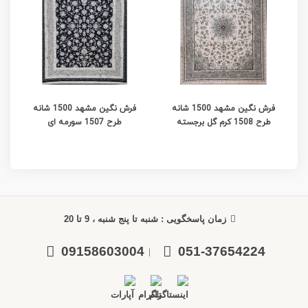
فرش نگین مشهد 1500 شانه
فرش نگین مشهد 1500 شانه
طرح 1508 کرم گل برجسته
طرح 1507 سورمه ای
زمان پاسخگویی : شنبه تا پنج شنبه ، 9 تا 20
09158603004
051-37654224
|