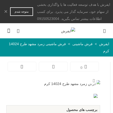
ایفرش با هدف توسعه فعالیت ها یا واگذاری بخشی
×
از سهام خود، سرمایه گذار می پذیرد. برای کسب
متوجه شدم
اطلاعات بیشتر تماس بگیرید. 09150523004
ایفرش
>
فرش ماشینی
>
فرش ماشینی زمرد مشهد طرح 14024
کرم
)
(
برچسب های محصول