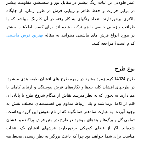
عمر طولانی تر، ثبات رنگ بیشتر در مقابل نور و شستشو، مقاومت بیشتر
در برابر حرارت و حفظ ظاهر و زیبایی فرش در طول زمان، از جایگاه
بالاتری برخوردارند. تعداد رنگ­­های به کار رفته در آن 8 رنگ می­باشد که با
ظرافت و زیبایی خاصی با هم ترکیب شده­ اند.
برای کسب اطلاعات بیشتر
در مورد انواع فرش های ماشینی میتوانید به مقاله
بهترین فرش ماشینی
کدام است؟
مراجعه کنید.
نوع طرح
طرح 14024 کرم زمرد مشهد در زمره طرح های افشان طبقه بندی می­شود.
در طرح­های افشان كليه بندها و نگاره‌های فرش پيوستگی و ارتباط كاملی با
هم دارند به نحوي كه به نظر مي­رسد نقاش از هنگام شروع طرح تا پايان آن
قلم از كاغذ برنداشته و يك ارتباط مداوم بين قسمت‌های مختلف نقش به
وجود آورده. به عبارت ساده­تر همان­گونه كه از نام نقوش اين گروه پيداست،
تمامی گل و برگ‌ها و بندهای موجود در طرح ،در متن فرش پراكنده و افشان
شده‌اند. اگر از فضای کوچکی برخوردارید فرش­های افشان یک انتخاب
مناسب برای شما خواهند بود چرا که باعث بزرگ­تر به نظر رسیدن محیط می­