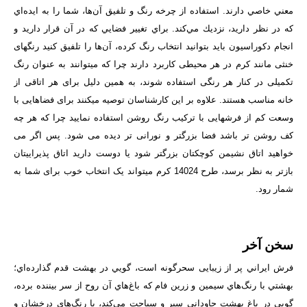
معني خاصي دارند. استفاده از چرخه رنگ و تلفيق آن‌ها، شما را به ايده‌اي
كه در نظر داريد، نزديك مي‌كند. براي تغيير فضايي كه در آن قرار داريد و
انجام دكوراسيون بايد بتوانيد انتخاب رنگ كرده، آن‌ها را تلفيق كنيد رنگ­های
خنثی مانند کرم در هر محیطی کاربرد دارند چرا که می­توانند به عنوان رنگ
تکميلی در کنار هر رنگی استفاده شوند، به همين دليل برای هر اتاقی از
خانه مناسب هستند. علاوه بر این کارشناسان توصیه می­کنند برای فضاهایی با
وسعت کم از فرش­هایی با ترکیب رنگ روشن استفاده نمایید چرا که هر چه
کف روشن تر باشد فضا بزرگتر و نورانی تر دیده می شود. پس اگر می
خواهيد اتاق نشيمن کوچک­تان بزرگ­تر شود يا دوست داريد اتاق پذيرايی­تان
بازتر به نظر برسد، طرح 14024 کرم می­تواند یک انتخاب خوب برای شما به
شمار رود.
سخن آخر
فرش ايراني پر از زيبایی سحرگونه است، گويي در بهشت قدم گذارده‌اي؛
بهشتي با رنگ‌هاي سيمين و زرين فام كه باغ‌هاي آن روح از سر بيننده برده،
‌گويي در باغ بهشت جاوداني سير و سياحت مي‌كند، با رنگ‌هاي درخشان و