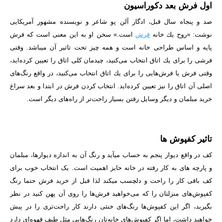
اول فرش بعد دکوراسیون
صد و پنجاه سال قبل، ادگار آلن پو شاعر و نویسنده مشهور آمریکایی
نوشت: «روح یك خانه
فرش
است.» سخن او به این معنی است كه فرش
پایه و اساس طراحی خانه است و همه چیز تحت تاثیر آن می­باشد. وقتی
فرشی را برای یك اتاق انتخاب می‌كنید، چیدمان كلی اتاق را تعیین كرده‌اید،
وقتی فرش یا فرش‌هایی را برای یك اتاق انتخاب می‌كنید، در واقع رنگ‌های
اصلی آن اتاق را نیز تعیین كرده‌اید. انتخاب کردن فرش در ابتدا و بعد سراغ
خرید مبلمان و دیگر وسایل رفتن بسیار راحت‌تر از راه‌های دیگر است.
تاثیر کفپوش ها
کف در واقع دیوار پنجم به حساب می­آید و رنگ آن به اندازه دیوارها، مبلمان
و پارچه ­های به کار رفته در خانه حایز اهمیت است. یک انتخاب خوب برای
کف باقی کار را راحت و دلچسب می­کند لذا قبل از خرید فرش حتما رنگ
کفپوش‌های منزلتان را که می‌خواهید فرش‌ها را روی آن پهن کنید در نظر
بگیرید، اگر این کفپوش‌ها رنگ‌های خنثی دارند کار راحت‌تری را در پیش
خواهید داشت، اما اگر کفپوش‌های خانه‌تان رنگ‌هایی مثل طیف قهوه‌ای دارد