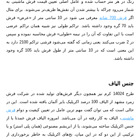
رنگ در هر متر حساب شده و عامل اصلی تعیین قیمت فرش ماشینی به
شمار می‌رود چراکه با بیشتر شدن آن نقش‌ها ظریف‌تر می‌شوند. برای مثال
اگر
فرش 700 شانه
معرفی می شود در 10 سانتی متر از «عرض» فرش
باید 70 گره وجود داشته باشد. تراکم طولی نیز شبیه همان تراکم عرضی
است با این تفاوت که آن را در نیمه «طولی» فرش محاسبه نموده و سپس
در 2 ضرب می‌کنند یعنی زمانی که گفته می‌شود فرشی تراکم 2100 دارد به
این معنی است که در 10 سانتی متر از طول فرش باید 105 گره وجود
داشته باشد.
جنس الیاف
طرح 14024 کرم
نیز همچون دیگر فرش‌های تولید شده در شرکت فرش
زمرد مشهد از الیاف 100 درصد اکریلیک بایر آلمان بافته شده است. این در
حالی است که می توان گفت مهم ترین عامل در تعیین کیفیت و دوام
فرش
ماشینی
، الیاف به کار رفته در آن می‌باشد. امروزه الیاف فرش عمدتا یا از
جنس اکریلیک ساخته می‌شوند، یا از ابریشم مصنوعی (همان پلی استر) و یا
ترکیبی از این دو که در این میان، نخ‌های اکریلیک به خاطر برخورداری از