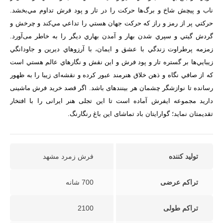
ناب و پیچش شاخ و برگ‌ها حركت را در تار و پود فرش تداوم مي‌بخشد.
حركتي پر از رمز و راز كه حركت جهان هستي را تداعي مي‌كند و چرخش و
گردش گيتي و سپري شدن بهار و آمدن بهاري ديگر را به خاطر می‌آورد.
زمزمه پرطراوت زندگي با عشق و ايمان، با آرزوهاي ديرين و جاودانگي
زيبايي‌ها بر گستره تار و پود فرش و اين نقش و نگارهاي عالم هستي است
كه از صافي نگاه و ذهن خلاق هنرمند عبور كرده و نقشه‌ای زیبا را به ظهور
رسانده تا نوازشگر چشمان هر بیننده­ای باشد. اگر قصد خرید فرش ماشینی
دارید مجموعه ایفرش آماده است تا این تجلی هنر ایرانی را با افتخار
تقدیمتان نماید؛ گوارایتان باد تماشای این باغ رنگارنگ.
تولید کننده
فرش زمرد مشهد
تراکم عرضی
700 شانه
تراکم طولی
2100