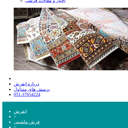
اخبار و مقالات فرشی
درباره ایفرش
پرسش های متداول
051-37654224
ایفرش
>
فرش ماشینی
>