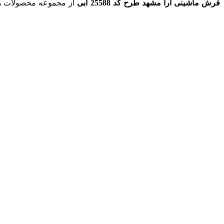
فرش ماشینی آرا مشهد طرح کد 25588 آبی