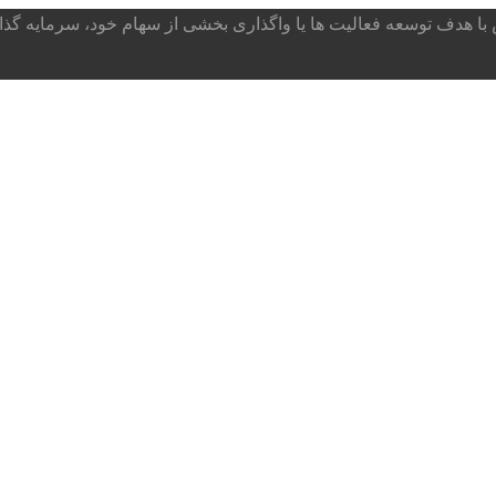
ا هدف توسعه فعالیت ها یا واگذاری بخشی از سهام خود، سرمایه گذار می پذ