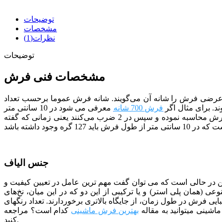
توضیحات
مشخصات
نظرات(1)
توضیحات
مشخصات فنی فرش
ت. به طور کلی تراکم عرضی فرش را شانه آن می‌گویند. شانه فرش عموما برحسب تعداد
. برای مثال اگر
فرش 700 شانه
معرفی می شود در 10 سانتی متر
از «عرض» فرش باید 70 گره وجود داشته باشد. تراکم طولی نیز شبیه همان تراکم عرضی است با این تفاوت که آن را در نیمه «طولی» فرش محاسبه نموده و سپس در 2 ضرب می‌کنند یعنی زمانی که گفته
جنس الیاف
 درصد اکریلیک بایر آلمان بافته شده است. این در حالی است که می توان گفت مهم ترین عامل در تعیین کیفیت و
 (همان پلی استر) و یا ترکیبی از این دو که در این میان، نخ‌های
 فرش در طول زمان، از جایگاه بالاتری برخوردارند. تعداد رنگ­­های
بهترین فرش ماشینی
کدام است؟
مراجعه
کنید.