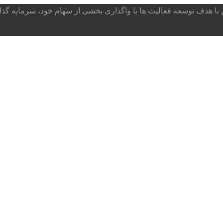
ا هدف توسعه فعالیت ها یا واگذاری بخشی از سهام خود، سرمایه گذار می پذ