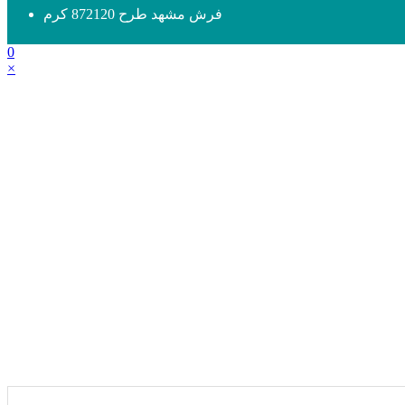
فرش مشهد طرح 872120 کرم
0
×