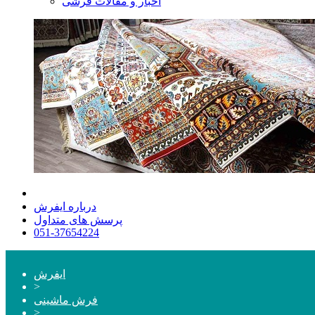
اخبار و مقالات فرشی
درباره ایفرش
پرسش های متداول
051-37654224
ایفرش
>
فرش ماشینی
>