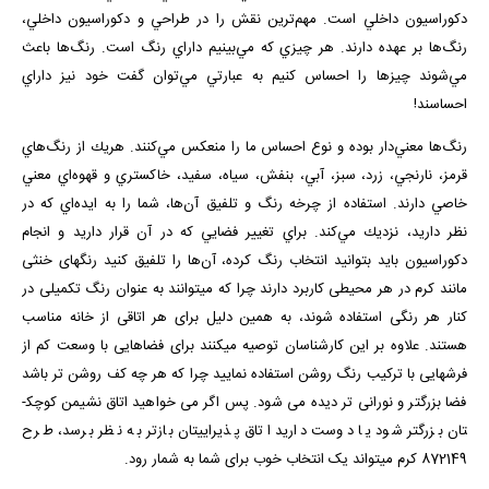
دكوراسيون داخلي است. مهم‌ترين نقش را در طراحي و دكوراسيون داخلي،
رنگ‌ها بر عهده دارند. هر چيزي كه مي‌بينيم داراي رنگ است. رنگ‌ها باعث
مي‌شوند چيزها را احساس كنيم به عبارتي مي‌توان گفت خود نيز داراي
احساسند!
رنگ‌ها معني‌دار بوده و نوع احساس ما را منعكس مي‌كنند. هريك از رنگ‌هاي
قرمز، نارنجي، زرد، سبز، آبي، بنفش، سياه، سفيد، خاكستري و قهوه‌اي معني
خاصي دارند. استفاده از چرخه رنگ و تلفيق آن‌ها، شما را به ايده‌اي كه در
نظر داريد، نزديك مي‌كند. براي تغيير فضايي كه در آن قرار داريد و انجام
دكوراسيون بايد بتوانيد انتخاب رنگ كرده، آن‌ها را تلفيق كنيد رنگ­های خنثی
مانند کرم در هر محیطی کاربرد دارند چرا که می­توانند به عنوان رنگ تکميلی در
کنار هر رنگی استفاده شوند، به همين دليل برای هر اتاقی از خانه مناسب
هستند. علاوه بر این کارشناسان توصیه می­کنند برای فضاهایی با وسعت کم از
فرش­هایی با ترکیب رنگ روشن استفاده نمایید چرا که هر چه کف روشن تر باشد
فضا بزرگتر و نورانی تر دیده می شود. پس اگر می خواهيد اتاق نشيمن کوچک­
تان بزرگ­تر شود يا دوست داريد اتاق پذيرايی­تان بازتر به نظر برسد، طرح
872149 کرم می­تواند یک انتخاب خوب برای شما به شمار رود.