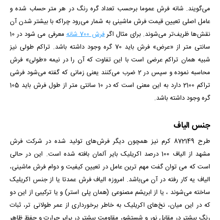
می‌گویند. شانه فرش عموما برحسب تعداد گره رنگ در هر متر حساب شده و
عامل اصلی تعیین قیمت فرش ماشینی به شمار می‌رود چراکه با بیشتر شدن آن
نقش‌ها ظریف‌تر می‌شوند. برای مثال اگر
فرش 700 شانه
معرفی می شود در 10
سانتی متر از «عرض» فرش باید 70 گره وجود داشته باشد. تراکم طولی نیز
شبیه همان تراکم عرضی است با این تفاوت که آن را در نیمه «طولی» فرش
محاسبه نموده و سپس در 2 ضرب می‌کنند
یعنی زمانی که گفته می‌شود فرشی
تراکم 2100 دارد به این معنی است که در 10 سانتی متر از طول فرش باید 105
گره وجود داشته باشد.
جنس الیاف
طرح 872149 کرم
نیز همچون دیگر فرش‌های تولید شده در شرکت فرش
مشهد از الیاف 100 درصد اکریلیک بایر آلمان بافته شده است. این در حالی
است که می توان گفت مهم ترین عامل در تعیین کیفیت و دوام فرش ماشینی،
الیاف یه کار رفته در آن می‌باشد. امروزه الیاف فرش عمدتا یا از جنس اکریلیک
ساخته می‌شوند ، یا از ابریشم مصنوعی (همان پلی استر) و یا ترکیبی از این دو
که در این میان، نخ‌های اکریلیک به خاطر برخورداری از عمر طولانی تر، ثبات
رنگ بیشتر در مقابل نور و شستشو، مقاومت بیشتر در برابر حرارت و حفظ ظاهر