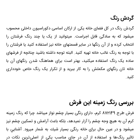
گردش رنگ
گردش رنگ در کل فضای خانه یکی از ارکان اساسی دکوراسیون داخلی محسوب
می­شود که به سادگی قابل اجراست. می­توانید از یک یا چند رنگ فرش­تان را
انتخاب کرده و از آن رنگ­ها در سایر قسمت­های خانه نیز استفاده کنید یا فرشتان را
با توجه به رنگ غالب خانه تهیه کنید. البته توجه داشته باشید چنانچه از فرش­های
ساده یک رنگ استفاده می­کنید، بهتر است برای هماهنگ شدن رنگ­های آن با
خانه­ تان رنگ­های مکملش را به کار ببرید و از تکرار یک رنگ خاص خودداری
کنید.
بررسی رنگ زمینه این فرش
فرش طرح 872149 کرم، دارای رنگی بسیار چشم نواز می­باشد چرا که رنگ زمینه
کرم آن به هیچ وجه چشم را آزار نمی­دهد، بلكه باعث آرامش و تسكین چشم نیز
می­شود و در عین حال برای خانه رنگی بسیار شیك به شمار می­رود. آشنايي با
تاثير رنگ‌ها و استفاده از آن‌ در جاي مناسب يكي از اصلي‌ترين نكات در