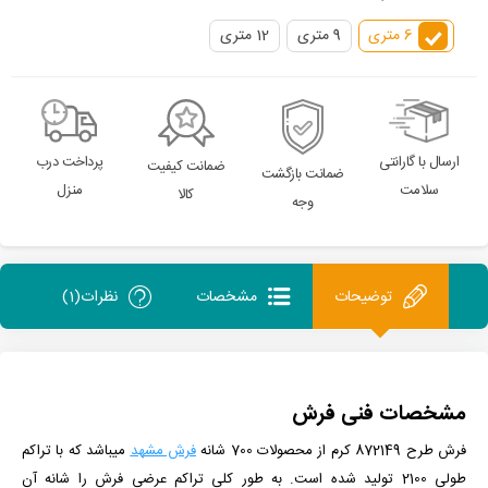
6 متری
9 متری
12 متری
ارسال با گارانتی
پرداخت درب
ضمانت کیفیت
ضمانت بازگشت
سلامت
منزل
کالا
وجه
توضیحات
مشخصات
نظرات(1)
مشخصات فنی فرش
فرش طرح 872149 کرم
از
محصولات 700 شانه
فرش مشهد
می­باشد که با تراکم
طولی 2100 تولید شده است.
به طور کلی تراکم عرضی فرش را شانه آن