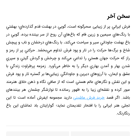
سخن آخر
فرش ايراني پر از زيبایی سحرگونه است، گويي در بهشت قدم گذارده‌اي؛ بهشتي
با رنگ‌هاي سيمين و زرين فام كه باغ‌هاي آن روح از سر بيننده برده، ‌گويي در
باغ بهشت جاوداني سير و سياحت مي‌كند، با رنگ‌هاي درخشان و ناب و پیچش
شاخ و برگ‌ها حركت را در تار و پود فرش تداوم مي‌بخشد. حركتي پر از رمز و
راز كه حركت جهان هستي را تداعي مي‌كند و چرخش و گردش گيتي و سپري
شدن بهار و آمدن بهاري ديگر را به خاطر می‌آورد. زمزمه پرطراوت زندگي با
عشق و ايمان، با آرزوهاي ديرين و جاودانگي زيبايي‌ها بر گستره تار و پود فرش
و اين نقش و نگارهاي عالم هستي است كه از صافي نگاه و ذهن خلاق هنرمند
عبور كرده و نقشه‌ای زیبا را به ظهور رسانده تا نوازشگر چشمان هر بیننده­ای
باشد. اگر قصد
خرید فرش ماشینی
دارید مجموعه
ایفرش
آماده است تا این
تجلی هنر ایرانی را با افتخار تقدیمتان نماید؛ گوارایتان باد تماشای این باغ
رنگارنگ.