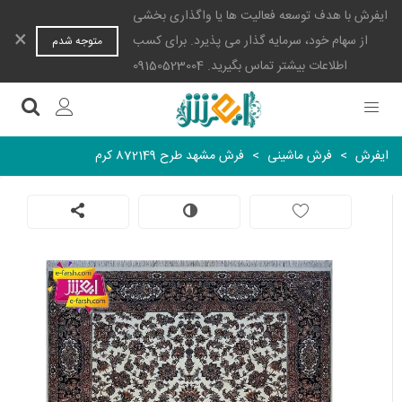
ایفرش با هدف توسعه فعالیت ها یا واگذاری بخشی
×
از سهام خود، سرمایه گذار می پذیرد. برای کسب
متوجه شدم
اطلاعات بیشتر تماس بگیرید. 09150523004
ایفرش
>
فرش ماشینی
>
فرش مشهد طرح 872149 کرم