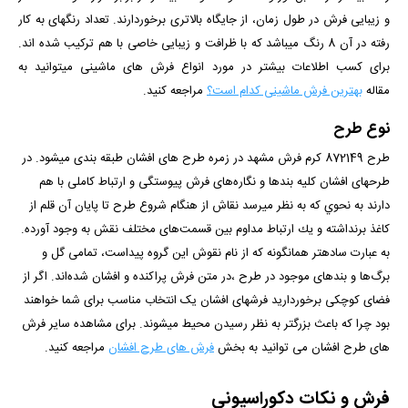
و زیبایی فرش در طول زمان، از جایگاه بالاتری برخوردارند. تعداد رنگ­­های به کار
رفته در آن 8 رنگ می­باشد که با ظرافت و زیبایی خاصی با هم ترکیب شده­ اند.
برای کسب اطلاعات بیشتر در مورد انواع فرش های ماشینی میتوانید به
مقاله
بهترین فرش ماشینی کدام است؟
مراجعه کنید.
نوع طرح
طرح 872149 کرم فرش مشهد در زمره طرح های افشان طبقه بندی می­شود. در
طرح­های افشان كليه بندها و نگاره‌های فرش پيوستگی و ارتباط كاملی با هم
دارند به نحوي كه به نظر مي­رسد نقاش از هنگام شروع طرح تا پايان آن قلم از
كاغذ برنداشته و يك ارتباط مداوم بين قسمت‌های مختلف نقش به وجود آورده.
به عبارت ساده­تر همان­گونه كه از نام نقوش اين گروه پيداست، تمامی گل و
برگ‌ها و بندهای موجود در طرح ،در متن فرش پراكنده و افشان شده‌اند. اگر از
فضای کوچکی برخوردارید فرش­های افشان یک انتخاب مناسب برای شما خواهند
بود چرا که باعث بزرگ­تر به نظر رسیدن محیط می­شوند.
برای مشاهده سایر فرش
های طرح افشان می توانید به بخش
فرش های طرح افشان
مراجعه کنید.
فرش و نکات دکوراسیونی