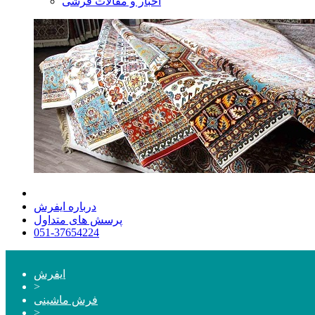
اخبار و مقالات فرشی
درباره ایفرش
پرسش های متداول
051-37654224
ایفرش
>
فرش ماشینی
>