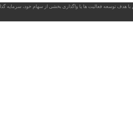
ا هدف توسعه فعالیت ها یا واگذاری بخشی از سهام خود، سرمایه گذار می پذ