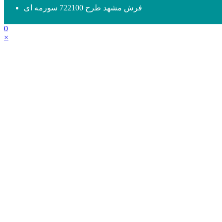
فرش مشهد طرح 722100 سورمه ای
0
×