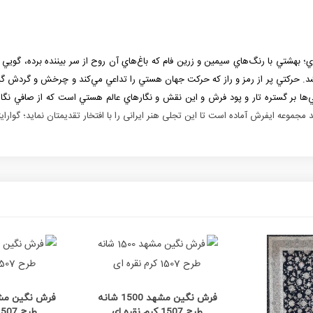
ي؛ بهشتي با رنگ‌هاي سيمين و زرين فام كه باغ‌هاي آن روح از سر بيننده برده، ‌گوي
د. حركتي پر از رمز و راز كه حركت جهان هستي را تداعي مي‌كند و چرخش و گردش گيتي
ي‌ها بر گستره تار و پود فرش و اين نقش و نگارهاي عالم هستي است كه از صافي نگاه و
 مجموعه ایفرش آماده است تا این تجلی هنر ایرانی را با افتخار تقدیمتان نماید؛ گوارایت
مشاهده بیشتر
مشاه
فرش نگین مشهد 1500 شانه
طرح 1507 کرم نقره ای
طرح 1507 کرم مسی