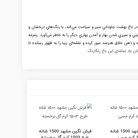
ي در باغ بهشت جاوداني سير و سياحت مي‌كند، با رنگ‌هاي درخشان و
 و سپري شدن بهار و آمدن بهاري ديگر را به خاطر می‌آورد. زمزمه
 ذهن خلاق هنرمند عبور كرده و نقشه‌ای زیبا را به ظهور رسانده تا
ان باد تماشای این باغ رنگارنگ.
ده بیشتر
مشاهده بیشتر
م
فرش نگین مشهد 1500 شانه
فرش نگین مشهد 1500 شانه
طرح 1503 کرم گل برجسته
طرح 1247/1 بژ طلایی