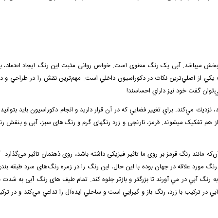
ی بسیار زیبا و آرامش بخش می­باشد. آبی یک رنگ معنوی است. خواص روانی مثبت این رنگ ایجاد ا
 يكي از اصلي‌ترين نكات در دكوراسيون داخلي است. مهم‌ترين نقش را در طراحي و دكو
‌توان گفت خود نيز داراي احساسند!
د، نزديك مي‌كند. براي تغيير فضايي كه در آن قرار داريد و انجام دكوراسيون بايد بتواني
‌که مانند رنگ قرمز بر روی ما تاثیر فیزیکی داشته باشد، روی ذهنمان تاثیر می‌گذ
 رنگ مورد علاقه در جهان بوده با این حال، این رنگ را در زمره رنگ‌های سرد طبقه بن
ه رنگ آبي در مي آورند تا بزرگتر و بازتر جلوه کند. تمام طیف های رنگ آبی به شدت
آبي در تركيب با زرد، رنگ باز و گيرايي است و ساحلي ايده‌آل را تداعي مي‌كند و در ترك