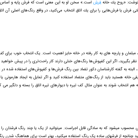
ی نوشت: «روح یك خانه
فرش
است.» سخن او به این معنی است كه فرش پایه و اساس طر
قتی فرش یا فرش‌هایی را برای یك اتاق انتخاب می‌كنید، در واقع رنگ‌های اصلی آن اتاق
ا، مبلمان و پارچه­ های به کار رفته در خانه حایز اهمیت است. یک انتخاب خوب برای ک
نظر بگیرید، اگر این کفپوش‌ها رنگ‌های خنثی دارند کار راحت‌تری را در پیش خواهید 
، البته به گفته کارشناسان دکور تضاد بین رنگ فرش‌ها و کفپوش‌های استفاده شده د
ی خانه هستید باید از رنگ‌های متضاد استفاده کنید و اگر تمایل به ایجاد هارمونی یا
به هم انتخاب شوند به عنوان مثال کف تیره با دیوارهای تیره اتاق را بسته و دلگیر می
وب می­شود که به سادگی قابل اجراست. می­توانید از یک یا چند رنگ فرش­تان را انتخاب
ید چنانچه از فرش­های ساده یک رنگ استفاده می­کنید، بهتر است برای هماهنگ شدن رنگ­ها