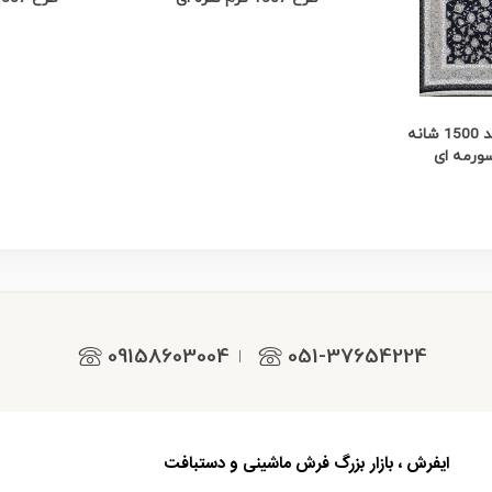
 بیشتر
فرش نگین مشهد 1500 شانه
09158603004
051-37654224
|
ایفرش ، بازار بزرگ فرش ماشینی و دستبافت