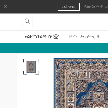
×
0915
متوجه شدم
051-37654224
پرسش های متداول