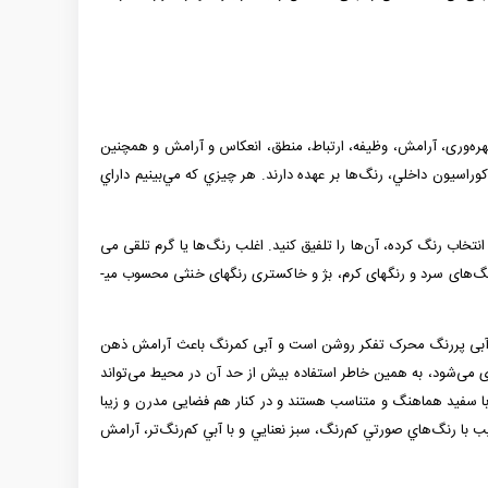
عتماد، بهره‌وری، آرامش، وظیفه، ارتباط، منطق، انعکاس و آرامش و همچنین
راسيون داخلي، رنگ‌ها بر عهده دارند. هر چيزي كه مي‌بينيم داراي
د انتخاب رنگ كرده، آن‌ها را تلفيق كنيد. اغلب رنگ‌ها يا گرم تلقی می
شوند يا سرد. در چرخه رنگ، رنگ­ها به سهولت از نظر گرمی و سردی از هم تفکيک می­شوند. قرمز، نارنجی و زرد رنگ­های گرم و رنگ‌های سبز، آبی و بنفش رنگ‌های سرد و رنگ­های کرم، بژ و خاکستری رنگهای خنثی محسوب می­
ارد. آبی پررنگ محرک تفکر روشن است و آبی کمرنگ باعث آرامش ذهن
دی می‌شود، به همین خاطر استفاده بیش از حد آن در محیط می‌تواند
 با سفید هماهنگ و متناسب هستند و در کنار هم فضایی مدرن و زیبا
يب با رنگ‌هاي صورتي كم‌رنگ، سبز نعنايي و با آبي كم‌رنگ‌تر، آرامش