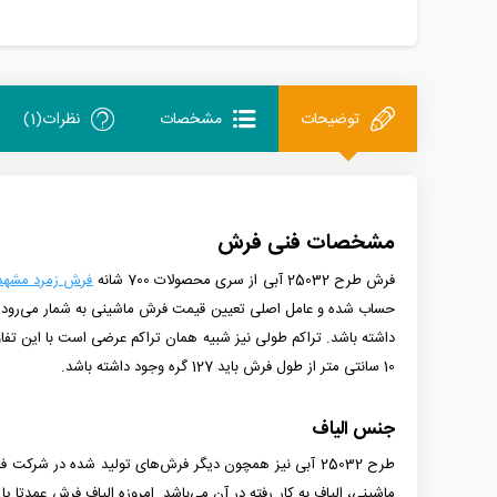
توضیحات
مشخصات
نظرات(1)
مشخصات فنی فرش
فرش طرح 25032 آبی
از سری محصولات 700 شانه
فرش زمرد مشهد
حساب شده و عامل اصلی تعیین
قیمت فرش ماشینی
به شمار می‌رود 
داشته باشد.
10 سانتی متر از طول فرش باید 127 گره وجود داشته باشد.
جنس الیاف
طرح 25032 آبی
ماشینی، الیاف به کار رفته در آن می‌باشد. امروزه الیاف فرش عمدتا ی