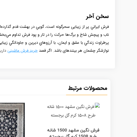
سخن آخر
فرش ايراني پر از زيبایی سحرگونه است، گويي در بهشت قدم گذارده‌ا
ناب و پیچش شاخ و برگ‌ها حركت را در تار و پود فرش تداوم مي‌بخش
پرطراوت زندگي با عشق و ايمان، با آرزوهاي ديرين و جاودانگي زيباي
نوازشگر چشمان هر بیننده­ای باشد. اگر قصد
خرید فرش ماشینی
دارید
محصولات مرتبط
مشاهده بیشتر
فرش نگین مشهد 1500 شانه
طرح 1508 کرم گل برجسته