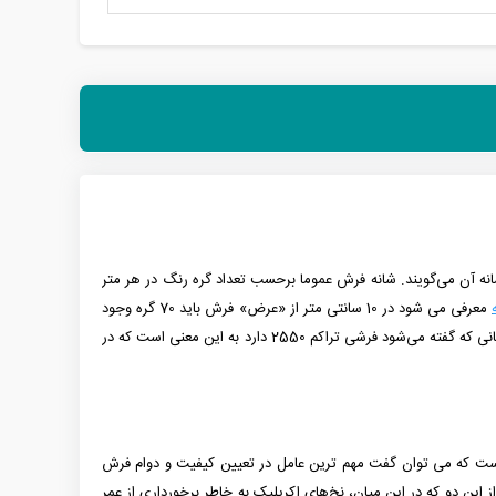
م عرضی فرش را شانه آن می‌گویند. شانه فرش عموما برحسب تعداد گره رنگ در هر متر
معرفی می شود در 10 سانتی متر از «عرض» فرش باید 70 گره وجود
تراکم طولی نیز شبیه همان تراکم عرضی است با این تفاوت که آن را در نیمه «طولی» فرش محاسبه نموده و سپس در 2 ضرب می‌کنند یعنی زمانی که گفته می‌شود فرشی تراکم 2550 دارد به این معنی است که در
ایر آلمان بافته شده است. این در حالی است که می توان گفت مهم ترین عامل در تعیین کیفیت و دوام فرش
ز این دو که در این میان، نخ‌های اکریلیک به خاطر برخورداری از عمر