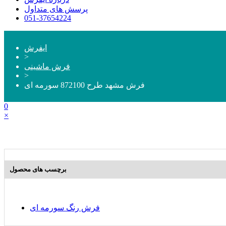
پرسش های متداول
051-37654224
ایفرش
>
فرش ماشینی
>
فرش مشهد طرح 872100 سورمه ای
0
×
برچسب های محصول
فرش رنگ سورمه ای