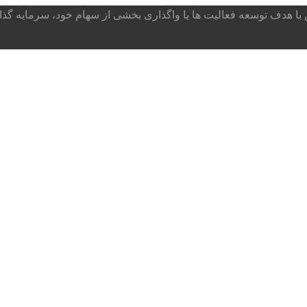
ا هدف توسعه فعالیت ها یا واگذاری بخشی از سهام خود، سرمایه گذار می پذ