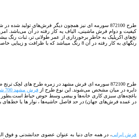
طرح 872100 سورمه ای
کیفیت و دوام فرش ماشینی، الیاف یه کار رفته در آن می‌باشد. امروز
نخ‌های اکریلیک به خاطر برخورداری از عمر طولانی تر، ثبات رنگ بیش
رنگ­­های به کار رفته در آن 8 رنگ می­باشد که با ظرافت و زیبایی خاصی با هم ترکیب شده­ اند. برای کسب اطلاعات بیشتر در مورد انواع فرش های ماشینی میتوانید به مقاله
طرح 872100 سورمه ای فرش مشهد در زمره طرح های لچک ترنج
دایره در میان مشخص می‌شوند. این نوع طرح از
فرش مشهد 700 شانه
باغچه‌های سبزی کاری خانه‌ها و بیضی وسط حوض حیاط است.بطور کل
در عمده فرش‌های جهان) در حد فاصل حاشیه‌ها ، نوار ها یا خط‌های باری
فرش ایرانی
، در همه جای دنیا به عنوان عضوی جدانشدنی و فوق العا