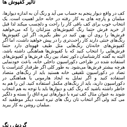
تاثیر کفپوش ها
کف در واقع دیوار پنجم به حساب می­ آید و رنگ آن به اندازه دیوارها،
مبلمان و پارچه­ های به کار رفته در خانه حایز اهمیت است. یک
انتخاب خوب برای کف باقی کار را راحت و دلچسب می­کند لذا قبل
از خرید فرش حتما رنگ کفپوش‌های منزلتان را که می‌خواهید
فرش‌ها را روی آن پهن کنید در نظر بگیرید، اگر این کفپوش‌ها
رنگ‌های خنثی دارند کار راحت‌تری را در پیش خواهید داشت، اما اگر
کفپوش‌های خانه‌تان رنگ‌هایی مثل طیف قهوه‌ای دارد حتما
فرش‌هایی را انتخاب کنید که با کفپوش‌ها هماهنگی داشته باشد،
البته به گفته کارشناسان دکور تضاد بین رنگ فرش‌ها و کفپوش‌های
استفاده شده در طراحی دکوراسیون داخلی خانه، باعث خودنمایی
هرچه بیشتر فرش‌ها می‌شود. به طور کلی اگر طرفدار کنتراست یا
تضاد در دکوراسیون تلفیقی خانه هستید باید از رنگ‌های متضاد
استفاده کنید و اگر تمایل به ایجاد هارمونی یا هماهنگی در
دکوراسیون دارید، باید از رنگ‌های مکمل استفاده کنید. این را هم به
خاطر داشته باشید که رنگ کف و دیوارها باید با توجه به هم انتخاب
شوند به عنوان مثال کف تیره با دیوارهای تیره اتاق را بسته و دلگیر
می کند ولی اگر انتخاب تان رنگ های تیره است دیگر موظفید که
مبلمان روشن به کار ببرید.
گردش رنگ