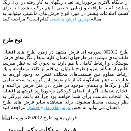
از جایگاه بالاتری برخوردارند. تعداد رنگ­­های به کار رفته در آن 8 رنگ
می­باشد که با ظرافت و زیبایی خاصی با هم ترکیب شده­ اند. برای
کسب اطلاعات بیشتر در مورد انواع فرش های ماشینی میتوانید به
مراجعه کنید.
مقاله
بهترین فرش ماشینی
کدام است؟
نوع طرح
طرح 802012 سورمه­ ای فرش مشهد در زمره طرح های افشان
طبقه بندی می­شود. در طرح­های افشان كليه بندها و نگاره‌های فرش
پيوستگی و ارتباط كاملی با هم دارند به نحوي كه به نظر مي­رسد
نقاش از هنگام شروع طرح تا پايان آن قلم از كاغذ برنداشته و يك
ارتباط مداوم بين قسمت‌های مختلف نقش به وجود آورده. به
عبارت ساده­تر همان­گونه كه از نام نقوش اين گروه پيداست، تمامی
گل و برگ‌ها و بندهای موجود در طرح ،در متن فرش پراكنده و
افشان شده‌اند. اگر از فضای کوچکی برخوردارید فرش­های افشان
یک انتخاب مناسب برای شما خواهند بود چرا که باعث بزرگ­تر به
نظر رسیدن محیط می­شوند.
برای مشاهده سایر فرش های طرح
مراجعه کنید.
افشان می توانید به بخش
فرش های طرح افشان
فرش و نکات دکوراسیونی