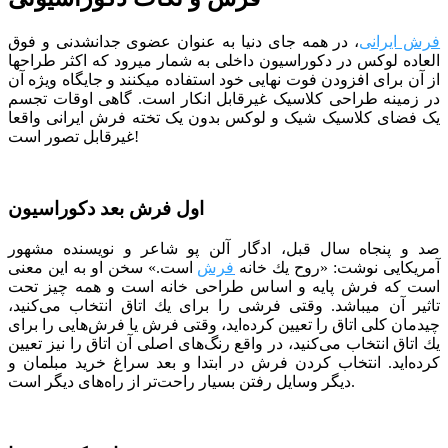
فرش ایرانی
، در همه جای دنیا به عنوان عضوی جدانشدنی و فوق
العاده لوکس در دکوراسیون داخلی به شمار میرود که اکثر طراح­ها
از آن برای افزودن فوت نهایی خود استفاده می­کنند و جایگاه ویژه آن
در زمینه طراحی کلاسیک غیرقابل انکار است. گاهی اوقات تجسم
یک فضای کلاسیک شیک و لوکس بدون یک تخته فرش ایرانی واقعا
غیرقابل تصور است!
اول فرش بعد دکوراسیون
صد و پنجاه سال قبل، ادگار آلن پو شاعر و نویسنده مشهور
آمریکایی نوشت: «روح یك خانه
فرش
است.» سخن او به این معنی
است كه فرش پایه و اساس طراحی خانه است و همه چیز تحت
تاثیر آن می­باشد. وقتی فرشی را برای یك اتاق انتخاب می‌كنید،
چیدمان كلی اتاق را تعیین كرده‌اید، وقتی فرش یا فرش‌هایی را برای
یك اتاق انتخاب می‌كنید، در واقع رنگ‌های اصلی آن اتاق را نیز تعیین
كرده‌اید. انتخاب کردن فرش در ابتدا و بعد سراغ خرید مبلمان و
دیگر وسایل رفتن بسیار راحت‌تر از راه‌های دیگر است.