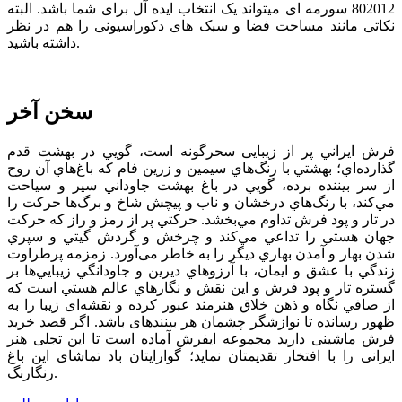
802012 سورمه ای میتواند یک انتخاب ایده آل برای شما باشد. البته
نکاتی مانند مساحت فضا و سبک های دکوراسیونی را هم در نظر
داشته باشید.
سخن آخر
فرش ايراني پر از زيبایی سحرگونه است، گويي در بهشت قدم
گذارده‌اي؛ بهشتي با رنگ‌هاي سيمين و زرين فام كه باغ‌هاي آن روح
از سر بيننده برده، ‌گويي در باغ بهشت جاوداني سير و سياحت
مي‌كند، با رنگ‌هاي درخشان و ناب و پیچش شاخ و برگ‌ها حركت را
در تار و پود فرش تداوم مي‌بخشد. حركتي پر از رمز و راز كه حركت
جهان هستي را تداعي مي‌كند و چرخش و گردش گيتي و سپري
شدن بهار و آمدن بهاري ديگر را به خاطر می‌آورد. زمزمه پرطراوت
زندگي با عشق و ايمان، با آرزوهاي ديرين و جاودانگي زيبايي‌ها بر
گستره تار و پود فرش و اين نقش و نگارهاي عالم هستي است كه
از صافي نگاه و ذهن خلاق هنرمند عبور كرده و نقشه‌ای زیبا را به
ظهور رسانده تا نوازشگر چشمان هر بیننده­ای باشد. اگر قصد خرید
فرش ماشینی دارید مجموعه ایفرش آماده است تا این تجلی هنر
ایرانی را با افتخار تقدیمتان نماید؛ گوارایتان باد تماشای این باغ
رنگارنگ.