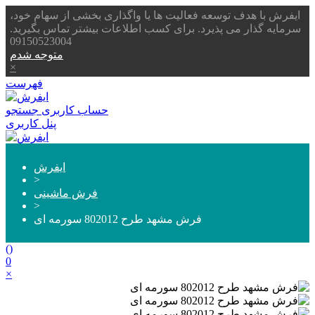
ایفرش با هدف توسعه فعالیت ها یا واگذاری بخشی از سهام خود،
سرمایه گذار می پذیرد. برای کسب اطلاعات بیشتر تماس بگیرید.
09150523004
متوجه شدم
×
فهرست
حساب کاربری
جستجو
پنل کاربری
ایفرش
>
فرش ماشینی
>
فرش مشهد طرح 802012 سورمه ای
(
)
0
×