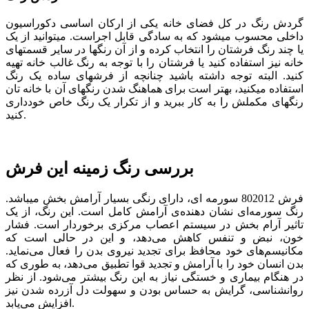
گردش رنگ در کل فضای خانه یکی از ارکان اساسی دکوراسیون
داخلی محسوب می­شود که به سادگی قابل اجراست. می­توانید از یک
یا چند رنگ فرش­تان را انتخاب کرده و از آن رنگ­ها در سایر قسمت­های
خانه نیز استفاده کنید یا فرشتان را با توجه به رنگ غالب خانه تهیه
کنید. البته توجه داشته باشید چنانچه از فرش­های ساده یک رنگ
استفاده می­کنید، بهتر است برای هماهنگ شدن رنگ­های آن با خانه­ تان
رنگ­های مکملش را به کار ببرید و از تکرار یک رنگ خاص خودداری
کنید.
بررسی رنگ زمینه این فرش
فرش 802012 سورمه­ ای، دارای رنگی بسیار آرامش بخش می­باشد.
رنگ سورمه‌ای نشان دهنده‌ی آرامش کامل است. این رنگ، از یک
تاثیر آرام بخش در سیستم اعصاب مرکزی برخوردار است. فشار
خون، نبض و تنفس کاهش می‌دهد، و این در حالی است که
مکانیسم‌های خود محافظ برای تجدید نیروی بدن را فعال می‌نماید.
بدن انسان خود را با آرامش و تجدید قوا تطبیق می‌دهد، به طوری که
در هنگام بیماری و خستگی نیاز به این رنگ بیشتر می‌شود. از نظر
روانشناسی، گرایش به حساس بودن و سهولت دل آزرده شدن نیز
افزایش می‌یابد.