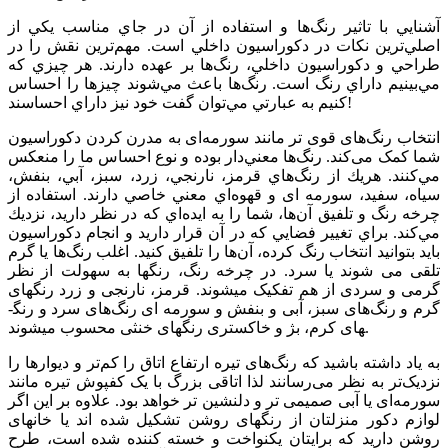
آشنايي با تاثير رنگ‌ها و استفاده از آن‌ در جاي مناسب يكي از
اصلي‌ترين نكات در دكوراسيون داخلي است. مهم‌ترين نقش را در
طراحي و دكوراسيون داخلي، رنگ‌ها بر عهده دارند. هر چيزي كه
مي‌بينيم داراي رنگ است. رنگ‌ها باعث مي‌شوند چيزها را احساس
كنيم به عبارتي مي‌توان گفت خود نيز داراي احساسند!
انتخاب رنگ‌های قوی تر مانند سورمه‌ای به مدرن کردن دکوراسیون
شما کمک می‌کند. رنگ‌ها معني‌دار بوده و نوع احساس ما را منعكس
مي‌كنند. هريك از رنگ‌هاي قرمز، نارنجي، زرد، سبز، آبي، بنفش،
سياه، سفيد، سورمه ­ای و قهوه‌اي معني خاصي دارند. استفاده از
چرخه رنگ و تلفيق آن‌ها، شما را به ايده‌اي كه در نظر داريد، نزديك
مي‌كند. براي تغيير فضايي كه در آن قرار داريد و انجام دكوراسيون
بايد بتوانيد انتخاب رنگ كرده، آن‌ها را تلفيق كنيد. اغلب رنگ‌ها يا گرم
تلقی می شوند يا سرد. در چرخه رنگ، رنگ­ها به سهولت از نظر
گرمی و سردی از هم تفکيک میشوند. قرمز، نارنجی و زرد رنگ­های
گرم و رنگ‌های سبز، آبی و بنفش و سورمه­ ای رنگ‌های سرد و رنگ­
های کرم، بژ و خاکستری رنگ­های خنثی محسوب می­شوند.
به یاد داشته باشید كه رنگ‌های تیره ارتفاع اتاق را كم‌تر و دیوارها را
نزدیک‌تر به نظر می‌رسانند لذا اتاقی بزرگ با يک کفپوش تيره مانند
سورمه‌ای یا آبی صميمی تر و دلنشين تر خواهد بود. علاوه بر این اگر
لوازم دکور منزلتان از رنگ­های روشن تشکیل شده ­اند یا خانه­ای
روشن دارید که برای­تان یکنواخت و خسته کننده شده است، طرح