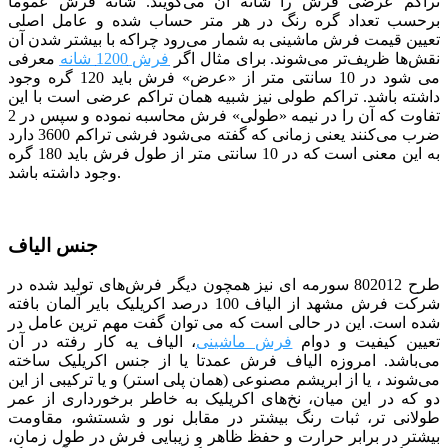
تراکم عرضی فرش را شانه آن می‌گویند. شانه فرش عموما
برحسب تعداد گره رنگ در هر متر حساب شده و عامل اصلی
تعیین قیمت فرش ماشینی به شمار می‌رود چراکه با بیشتر شدن آن
نقش‌ها ظریف‌تر می‌شوند. برای مثال اگر
فرش 1200 شانه
معرفی
می شود در 10 سانتی متر از «عرض» فرش باید 120 گره وجود
داشته باشد. تراکم طولی نیز شبیه همان تراکم عرضی است با این
تفاوت که آن را در نیمه «طولی» فرش محاسبه نموده و سپس در 2
ضرب می‌کنند
یعنی زمانی که گفته می‌شود فرشی تراکم 3600 دارد
به این معنی است که در 10 سانتی متر از طول فرش باید 180 گره
وجود داشته باشد.
جنس الیاف
طرح 802012 سورمه ای
نیز همچون دیگر فرش‌های تولید شده در
شرکت فرش مشهد از الیاف 100 درصد اکریلیک بایر آلمان بافته
شده است. این در حالی است که می توان گفت مهم ترین عامل در
تعیین کیفیت و دوام
فرش ماشینی
، الیاف یه کار رفته در آن
می‌باشد. امروزه الیاف فرش عمدتا یا از جنس اکریلیک ساخته
می‌شوند ، یا از ابریشم مصنوعی (همان پلی استر) و یا ترکیبی از این
دو که در این میان، نخ‌های اکریلیک به خاطر برخورداری از عمر
طولانی تر، ثبات رنگ بیشتر در مقابل نور و شستشو، مقاومت
بیشتر در برابر حرارت و حفظ ظاهر و زیبایی فرش در طول زمان،