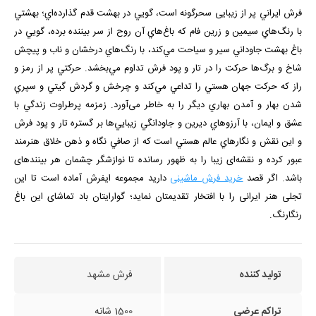
فرش ايراني پر از زيبایی سحرگونه است، گويي در بهشت قدم گذارده‌اي؛ بهشتي
با رنگ‌هاي سيمين و زرين فام كه باغ‌هاي آن روح از سر بيننده برده، ‌گويي در
باغ بهشت جاوداني سير و سياحت مي‌كند، با رنگ‌هاي درخشان و ناب و پیچش
شاخ و برگ‌ها حركت را در تار و پود فرش تداوم مي‌بخشد. حركتي پر از رمز و
راز كه حركت جهان هستي را تداعي مي‌كند و چرخش و گردش گيتي و سپري
شدن بهار و آمدن بهاري ديگر را به خاطر می‌آورد. زمزمه پرطراوت زندگي با
عشق و ايمان، با آرزوهاي ديرين و جاودانگي زيبايي‌ها بر گستره تار و پود فرش
و اين نقش و نگارهاي عالم هستي است كه از صافي نگاه و ذهن خلاق هنرمند
عبور كرده و نقشه‌ای زیبا را به ظهور رسانده تا نوازشگر چشمان هر بیننده­ای
باشد. اگر قصد
خرید فرش ماشینی
دارید مجموعه ایفرش آماده است تا این
تجلی هنر ایرانی را با افتخار تقدیمتان نماید؛ گوارایتان باد تماشای این باغ
رنگارنگ.
تولید کننده
فرش مشهد
تراکم عرضی
1500 شانه