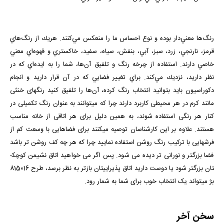
رنگ‌ها معني‌دار بوده و نوع احساس ما را منعكس مي‌كنند. هريك از رنگ‌هاي
قرمز، نارنجي، زرد، سبز، آبي، بنفش، سياه، سفيد، خاكستري و قهوه‌اي معني
خاصي دارند. استفاده از چرخه رنگ و تلفيق آن‌ها، شما را به ايده‌اي كه در
نظر داريد، نزديك مي‌كند. براي تغيير فضايي كه در آن قرار داريد و انجام
دكوراسيون بايد بتوانيد انتخاب رنگ كرده، آن‌ها را تلفيق كنيد رنگ­های خنثی
مانند کرم در هر محیطی کاربرد دارند چرا که می­توانند به عنوان رنگ تکميلی در
کنار هر رنگی استفاده شوند، به همين دليل برای هر اتاقی از خانه مناسب
هستند. علاوه بر این کارشناسان توصیه می­کنند برای فضاهایی با وسعت کم از
فرش­هایی با ترکیب رنگ روشن استفاده نمایید چرا که هر چه کف روشن تر باشد
فضا بزرگتر و نورانی تر دیده می شود. پس اگر می خواهيد اتاق نشيمن کوچک­
تان بزرگ­تر شود يا دوست داريد اتاق پذيرايی­تان بازتر به نظر برسد، طرح 815016
بژ
می­تواند یک انتخاب خوب برای شما به شمار رود.
سخن آخر