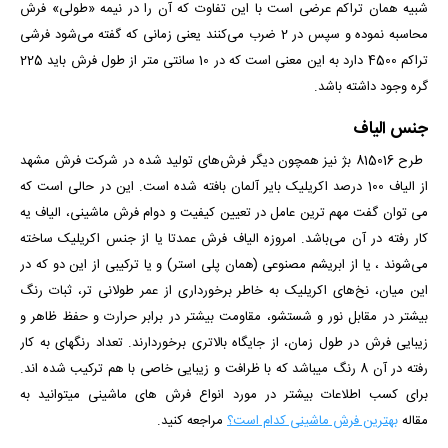
شبیه همان تراکم عرضی است با این تفاوت که آن را در نیمه «طولی» فرش
محاسبه نموده و سپس در 2 ضرب می‌کنند
یعنی زمانی که گفته می‌شود فرشی
تراکم 4500 دارد به این معنی است که در 10 سانتی متر از طول فرش باید 225
گره وجود داشته باشد.
جنس الیاف
طرح 815016 بژ
نیز همچون دیگر فرش‌های تولید شده در شرکت فرش مشهد
از الیاف 100 درصد اکریلیک بایر آلمان بافته شده است. این در حالی است که
می توان گفت مهم ترین عامل در تعیین کیفیت و دوام فرش ماشینی، الیاف یه
کار رفته در آن می‌باشد. امروزه الیاف فرش عمدتا یا از جنس اکریلیک ساخته
می‌شوند ، یا از ابریشم مصنوعی (همان پلی استر) و یا ترکیبی از این دو که در
این میان، نخ‌های اکریلیک به خاطر برخورداری از عمر طولانی تر، ثبات رنگ
بیشتر در مقابل نور و شستشو، مقاومت بیشتر در برابر حرارت و حفظ ظاهر و
زیبایی فرش در طول زمان، از جایگاه بالاتری برخوردارند. تعداد رنگ­­های به کار
رفته در آن 8 رنگ می­باشد که با ظرافت و زیبایی خاصی با هم ترکیب شده­ اند.
برای کسب اطلاعات بیشتر در مورد انواع فرش های ماشینی میتوانید به
مقاله
بهترین فرش ماشینی کدام است؟
مراجعه کنید.