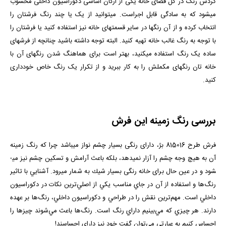
گردش رنگ در کل فضای خانه یکی از ارکان اساسی دکوراسیون داخلی محسوب
می­شود که به سادگی قابل اجراست. می­توانید از یک یا چند رنگ فرش­تان را
انتخاب کرده و از آن رنگ­ها در سایر قسمت­های خانه نیز استفاده کنید یا فرشتان را
با توجه به رنگ غالب خانه تهیه کنید. البته توجه داشته باشید چنانچه از فرش­های
ساده یک رنگ استفاده می­کنید، بهتر است برای هماهنگ شدن رنگ­های آن با
خانه­ تان رنگ­های مکملش را به کار ببرید و از تکرار یک رنگ خاص خودداری
کنید.
بررسی رنگ زمینه این فرش
فرش طرح 815016
بژ
، دارای رنگی بسیار چشم نواز می­باشد چرا که رنگ زمینه
آن به هیچ وجه چشم را آزار نمی­دهد، بلكه باعث آرامش و تسكین چشم نیز می­
شود و در عین حال برای خانه رنگی بسیار شیك به شمار می­رود. آشنايي با تاثير
رنگ‌ها و استفاده از آن‌ در جاي مناسب يكي از اصلي‌ترين نكات در دكوراسيون
داخلي است. مهم‌ترين نقش را در طراحي و دكوراسيون داخلي، رنگ‌ها بر عهده
دارند. هر چيزي كه مي‌بينيم داراي رنگ است. رنگ‌ها باعث مي‌شوند چيزها را
احساس كنيم به عبارتي مي‌توان گفت خود نيز داراي احساسند!