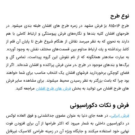
نوع طرح
طرح 815016 بژ فرش مشهد در زمره طرح های افشان طبقه بندی می­شود. در
طرح­های افشان كليه بندها و نگاره‌های فرش پيوستگی و ارتباط كاملی با هم
دارند به نحوي كه به نظر مي­رسد نقاش از هنگام شروع طرح تا پايان آن قلم از
كاغذ برنداشته و يك ارتباط مداوم بين قسمت‌های مختلف نقش به وجود آورده.
به عبارت ساده­تر همان­گونه كه از نام نقوش اين گروه پيداست، تمامی گل و
برگ‌ها و بندهای موجود در طرح ،در متن فرش پراكنده و افشان شده‌اند. اگر از
فضای کوچکی برخوردارید فرش­های افشان یک انتخاب مناسب برای شما خواهند
بود چرا که باعث بزرگ­تر به نظر رسیدن محیط می­شوند.
برای مشاهده سایر فرش
های طرح افشان می توانید به بخش
فرش های طرح افشان
مراجعه کنید.
فرش و نکات دکوراسیونی
فرش ایرانی
، در همه جای دنیا به عنوان عضوی جدانشدنی و فوق العاده لوکس
در دکوراسیون داخلی به شمار میرود که اکثر طراح­ها از آن برای افزودن فوت
نهایی خود استفاده می­کنند و جایگاه ویژه آن در زمینه طراحی کلاسیک غیرقابل