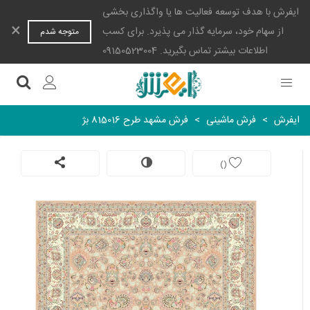
ایفرش با هدف توسعه فعالیت ها یا واگذاری بخشی
×
از سهام خود، سرمایه گذار می پذیرد. برای کسب
متوجه شدم
اطلاعات بیشتر تماس بگیرید. 09150523004
ایفرش
>
فرش ماشینی
>
فرش مشهد طرح 815016 بژ
)
(