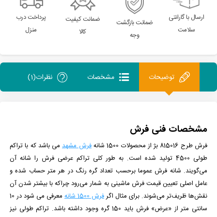
ارسال با گارانتی
پرداخت درب
ضمانت کیفیت
ضمانت بازگشت
سلامت
منزل
کالا
وجه
توضیحات
مشخصات
نظرات(1)
مشخصات فنی فرش
فرش طرح 815016 بژ
از
محصولات 1500 شانه
فرش مشهد
می باشد که با تراکم
طولی 4500 تولید شده است.
به طور کلی تراکم عرضی فرش را شانه آن
می‌گویند. شانه فرش عموما برحسب تعداد گره رنگ در هر متر حساب شده و
عامل اصلی تعیین قیمت فرش ماشینی به شمار می‌رود چراکه با بیشتر شدن آن
نقش‌ها ظریف‌تر می‌شوند. برای مثال اگر
فرش 1500 شانه
معرفی می شود در 10
سانتی متر از «عرض» فرش باید 150 گره وجود داشته باشد. تراکم طولی نیز