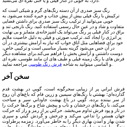
و یا حتی نقره ای می‌نشید.
دارد، به خوبی در کنار
فیلی
رنگ سبز صدری از آن دسته رنگ‌های گرم و شیکی است که
ترکیبش با رنگ
فیلی
بیش از پیش جذاب و خیره کننده می‌شود. به
خوبی می‌توانید از ترکیب رنگ سبز صدری برای داشتن فضایی
متفاوت و شاد و در عین حال رسمی استفاده کنید. رنگ نارنجی تند و
براق در کنار
فیلی
پر رنگ می‌تواند یک آشپزخانه‌ی متمایز و بی نهایت
پر انرژی را ایجاد کند. ترکیب صورتی و
فیلی
به دلیل خاصیت ملایم
خود برای فضا‌هایی مثل اتاق خواب که نیاز به آرامش بیشتری در آن
در آن حس می‌شود گزینه بسیار مناسبی است و ترکیبی خاص،
دوست داشتنی و آرامش بخش را فراهم می‌کند.برای مشاهده دیگر
فرش های با رنگ زمینه
فیلی
و طیف های ان مانند طوسی، نقره ای
مراجعه نمایید.
و الماسی میتوانید به شاخه
فرش رنگ طوسی
سخن آخر
فرش ايراني پر از زيبایی سحرگونه است، گويي در بهشت قدم
گذارده‌اي؛ بهشتي با رنگ‌هاي سيمين و زرين فام كه باغ‌هاي آن روح
از سر بيننده برده، ‌گويي در باغ بهشت جاوداني سير و سياحت
مي‌كند، با رنگ‌هاي درخشان و ناب و پیچش شاخ و برگ‌ها حركت را
در تار و پود فرش تداوم مي‌بخشد. حركتي پر از رمز و راز كه حركت
جهان هستي را تداعي مي‌كند و چرخش و گردش گيتي و سپري
شدن بهار و آمدن بهاري ديگر را به خاطر می‌آورد. زمزمه پرطراوت
زندگي با عشق و ايمان، با آرزوهاي ديرين و جاودانگي زيبايي‌ها بر