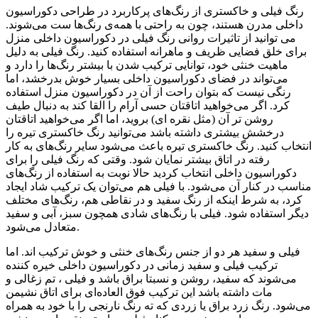
رنگ
فیلی
و خاکستری از رنگ‌های پرکاربرد در طراحی دکوراسیون
داخلی مدرن هستند، چون به راحتی با همه‌ی رنگ‌ها ست می‌شوند.
می توانید از تاثیرات روانی رنگ
فیلی
در دکوراسیون داخلی منزل
برای خلق فضایی ظریف و ماهرانه استفاده کنید. رنگ
فیلی
به دلیل
ماهیت خنثی خود، توانایی ترکیب شدن با بیشتر رنگ‌ها را دارد و
می‌تواند در فضای دکوراسیون داخلی بسیار خوش بدرخشد، اما
رنگی نیست که بتوان راحت از آن در دکوراسیون منزل استفاده
کرد. اگر می‌خواهید اتاقتان حسی آرام را القا کند به دنبال طیف
روشن تر آن (مثل نقره ای) بروید، اما اگر می‌خواهید اتاقتان
درخشش بیشتری داشته باشد می‌توانید رنگ خاکستری تیره‌ را
انتخاب کنید. رنگ خاکستری تیره‌ باعث می‌شود سایر رنگ‌های به کار
رفته در اتاق بیشتر نمایان شود. وقتی که رنگ
فیلی
را برای
دکوراسیون داخلی انتخاب کردید حالا نوبت به استفاده از رنگ‌های
مناسب در کنار آن می‌شود. با
فیلی
هم می‌توان یک ترکیب شاد ایجاد
کرد، به شرط اینکه از رنگ سفید و در نقاطی هم، رنگ‌های مختلف
دیگر استفاده شود.
فیلی
با رنگ‌های شادی همچون سبز، آبی و سفید
متعادل می‌شود.
فیلی
و سفید هر دو از جنس رنگ‌های خنثی و خوش ترکیب اند. اما
ترکیب
فیلی
و سفید زمانی در دکوراسیون داخلی خیره کننده
می‌شوند که سفید، روشن و نسبتا براق باشد و
فیلی
، تم زغالی و
مات داشته باشد این ترکیب فوق العاده‌ای برای اتاق نشیمن
می‌شود. رنگ زرد براق یا زردی که ته رنگ نارنجی را با خود به همراه