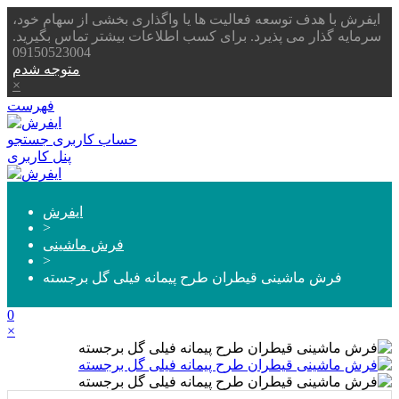
ایفرش با هدف توسعه فعالیت ها یا واگذاری بخشی از سهام خود،
سرمایه گذار می پذیرد. برای کسب اطلاعات بیشتر تماس بگیرید.
09150523004
متوجه شدم
×
فهرست
حساب کاربری
جستجو
پنل کاربری
ایفرش
>
فرش ماشینی
>
فرش ماشینی قیطران طرح پیمانه فیلی گل برجسته
0
×