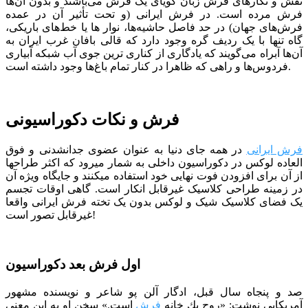
نقش و نگارهای فرش زبان گویای یک فرش می‌باشند و بدون آن‌ها
فرش مرده است. در فرش ایرانی (و تحت تأثیر آن در عمده
فرش‌های جهان) در حد فاصل حاشیه‌ها، نوار ها یا خط‌های باریکی،
‌گاه تنها با یک ردیف گره وجود دارد که قالی بافان غرب ایران به
آن‌ها آبراه می‌گویند که یادگاری از کناری ترین جوی آب شبکه‌ آبیاری
فردوس‌ها و راهی که ظاهرا در کنار تمام باغ‌ها وجود داشته است.
فرش و نکات دکوراسیونی
فرش ایرانی
در همه جای دنیا به عنوان عضوی جدانشدنی و فوق
العاده لوکس در دکوراسیون داخلی به شمار میرود که اکثر طراح­ها
از آن برای افزودن فوت نهایی خود استفاده می­کنند و جایگاه ویژه آن
در زمینه طراحی کلاسیک غیرقابل انکار است. گاهی اوقات تجسم
یک فضای کلاسیک شیک و لوکس بدون یک تخته فرش ایرانی واقعا
غیرقابل تصور است!
اول فرش بعد دکوراسیون
صد و پنجاه سال قبل، ادگار آلن پو شاعر و نویسنده مشهور
آمریکایی نوشت: «روح یك خانه
فرش
است.» سخن او به این معنی