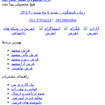
هیچ محصولی پیدا نشد.
زمان پاسخگویی : شنبه تا پنج شنبه ، 9 تا 20
051-37654224
|
09158603004
ایفرش در شبکه های
اجتماعی :
بهترین برندها
فرش مشهد
فرش نگین مشهد
فرش زمرد مشهد
فرش آرا مشهد
فرش ماشینی
راهنمای مشتریان
پنل کاربری من
قوانین و مقررات
نحوه پرداخت و ارسال
مجله خبری آموزشی
دلنوشته های فرشی