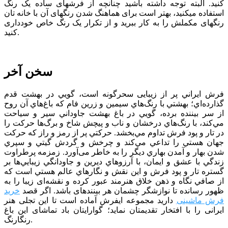
کنید. البته توجه داشته باشید چنانچه از فرش­های ساده یک رنگ
استفاده می­کنید، بهتر است برای هماهنگ شدن رنگ­های آن با خانه­ تان
رنگ­های مکملش را به کار ببرید و از تکرار یک رنگ خاص خودداری
کنید.
سخن آخر
فرش ايراني پر از زيبایی سحرگونه است، گويي در بهشت قدم
گذارده‌اي؛ بهشتي با رنگ‌هاي سيمين و زرين فام كه باغ‌هاي آن روح
از سر بيننده برده، ‌گويي در باغ بهشت جاوداني سير و سياحت
مي‌كند، با رنگ‌هاي درخشان و ناب و پیچش شاخ و برگ‌ها حركت را
در تار و پود فرش تداوم مي‌بخشد. حركتي پر از رمز و راز كه حركت
جهان هستي را تداعي مي‌كند و چرخش و گردش گيتي و سپري
شدن بهار و آمدن بهاري ديگر را به خاطر می‌آورد. زمزمه پرطراوت
زندگي با عشق و ايمان، با آرزوهاي ديرين و جاودانگي زيبايي‌ها بر
گستره تار و پود فرش و اين نقش و نگارهاي عالم هستي است كه
از صافي نگاه و ذهن خلاق هنرمند عبور كرده و نقشه‌ای زیبا را به
ظهور رسانده تا نوازشگر چشمان هر بیننده­ای باشد. اگر قصد
خرید
فرش ماشینی
دارید مجموعه ایفرش آماده است تا این تجلی هنر
ایرانی را با افتخار تقدیمتان نماید؛ گوارایتان باد تماشای این باغ
رنگارنگ.