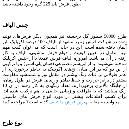
طول فرش باید 225 گره وجود داشته باشد.
جنس الیاف
طرح 50000 سیلور گل برجسته نیز همچون دیگر فرش‌های تولید
شده در شرکت فرش زمرد مشهد از الیاف 100 درصد اکریلیک بایر
آلمان بافته شده است. این در حالی است که می توان گفت مهم
ترین عامل در تعیین کیفیت و دوام فرش ماشینی، الیاف یه کار
رفته در آن می‌باشد. امروزه الیاف فرش عمدتا یا از جنس اکریلیک
ساخته می‌شوند، یا از ابریشم مصنوعی (همان پلی استر) و یا ترکیبی
از این دو که در این میان، نخ‌های اکریلیک به خاطر برخورداری از
عمر طولانی تر، ثبات رنگ بیشتر در مقابل نور و شستشو، مقاومت
بیشتر در برابر حرارت و حفظ ظاهر و زیبایی فرش در طول زمان،
از جایگاه بالاتری برخوردارند. تعداد رنگ­­های به کار رفته در آن 10
رنگ می­باشد که با ظرافت و زیبایی خاصی با هم ترکیب شده­ اند.
برای کسب اطلاعات بیشتر در مورد انواع فرش های ماشینی
مراجعه کنید.
میتوانید به مقاله
بهترین فرش ماشینی
کدام است؟
نوع طرح