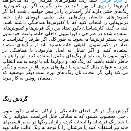
از
خرید فرش
حتما رنگ کفپوش‌های منزلتان را که می‌خواهید
فرش‌ها را روی آن پهن کنید در نظر بگیرید، اگر این کفپوش‌ها
رنگ‌های خنثی دارند کار راحت‌تری را در پیش خواهید داشت، اما اگر
کفپوش‌های خانه‌تان رنگ‌هایی مثل طیف قهوه‌ای دارد حتما
فرش‌هایی را انتخاب کنید که با کفپوش‌ها هماهنگی داشته باشد،
البته به گفته کارشناسان دکور تضاد بین رنگ فرش‌ها و کفپوش‌های
استفاده شده در طراحی دکوراسیون داخلی خانه، باعث خودنمایی
هرچه بیشتر فرش‌ها می‌شود. به طور کلی اگر طرفدار کنتراست یا
تضاد در دکوراسیون تلفیقی خانه هستید باید از رنگ‌های متضاد
استفاده کنید و اگر تمایل به ایجاد هارمونی یا هماهنگی در
دکوراسیون دارید، باید از رنگ‌های مکمل استفاده کنید. این را هم به
خاطر داشته باشید که رنگ کف و دیوارها باید با توجه به هم انتخاب
شوند به عنوان مثال کف تیره با دیوارهای تیره اتاق را بسته و دلگیر
می کند ولی اگر انتخاب تان رنگ های تیره است دیگر موظفید که
مبلمان روشن به کار ببرید.
گردش رنگ
گردش رنگ در کل فضای خانه یکی از ارکان اساسی دکوراسیون
داخلی محسوب می­شود که به سادگی قابل اجراست. می­توانید از یک
یا چند رنگ فرش­تان را انتخاب کرده و از آن رنگ­ها در سایر قسمت­های
خانه نیز استفاده کنید یا فرشتان را با توجه به رنگ غالب خانه تهیه