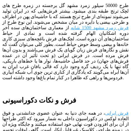
طرح 50000 سیلور زمرد مشهد گل برجسته
در زمره طرح های
لچک ترنج طبقه بندی می­شود. بیشتر فرش‌هایی که در ایران تولید
می‌شوند نمونه‌ای از طرح ترنج هستند که با حاشیه‌ای پهن در اطراف
و طرحی بیضی یا دایره در میان مشخص می‌شوند. این نوع طرح از
فرش زمرد مشهد 1500 شانه
از
معماری ساختمان‌های سده آخر
دوره اشکانیان الهام گرفته شده است و نمادی از حیاط
ساختمان‌های آن دوره است. لچک‌های فرش باغچه‌های سبزی کاری
خانه‌ها و بیضی وسط حوض حیاط است. بطور کلی می‌توان گفت که
نقش و نگارهای فرش زبان گویای یک فرش می‌باشند و بدون آن‌ها
فرش مرده است. در فرش ایرانی (و تحت تأثیر آن در عمده
فرش‌های جهان) در حد فاصل حاشیه‌ها، نوار ها یا خط‌های باریکی،
‌گاه تنها با یک ردیف گره وجود دارد که قالی بافان غرب ایران به
آن‌ها آبراه می‌گویند که یادگاری از کناری ترین جوی آب شبکه‌ آبیاری
فردوس‌ها و راهی که ظاهرا در کنار تمام باغ‌ها وجود داشته است.
فرش و نکات دکوراسیونی
فرش ایرانی
، در همه جای دنیا به عنوان عضوی جدانشدنی و فوق
العاده لوکس در دکوراسیون داخلی به شمار میرود که اکثر طراح­ها
از آن برای افزودن فوت نهایی خود استفاده می­کنند و جایگاه ویژه آن
در زمینه طراحی کلاسیک غیرقابل انکار است. گاهی اوقات تجسم