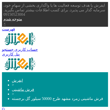
ایفرش با هدف توسعه فعالیت ها یا واگذاری بخشی از سهام خود،
سرمایه گذار می پذیرد. برای کسب اطلاعات بیشتر تماس بگیرید.
09150523004
متوجه شدم
×
فهرست
حساب کاربری
جستجو
پنل کاربری
ایفرش
>
فرش ماشینی
>
فرش ماشینی زمرد مشهد طرح 50000 سیلور گل برجسته
(
)