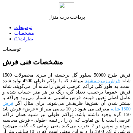
پرداخت درب منزل
توضیحات
مشخصات
نظرات(1)
توضیحات
مشخصات فنی فرش
فرش طرح 50000 سیلور گل برجسته از سری محصولات 1500
شانه
فرش زمرد مشهد
می­باشد که با تراکم طولی 4500 تولید شده
است. به طور کلی تراکم عرضی فرش را شانه آن می‌گویند. شانه
فرش عموما برحسب تعداد گره رنگ در هر متر حساب شده و
عامل اصلی تعیین قیمت فرش ماشینی به شمار می‌رود چراکه با
بیشتر شدن آن نقش‌ها ظریف‌تر می‌شوند. برای مثال اگر
فرش
1500 شانه
معرفی می شود در 10 سانتی متر از «عرض» فرش باید
150 گره وجود داشته باشد. تراکم طولی نیز شبیه همان تراکم
عرضی است با این تفاوت که آن را در نیمه «طولی» فرش محاسبه
نموده و سپس در 2 ضرب می‌کنند یعنی زمانی که گفته می‌شود
فرشی تراکم 4500 دارد به این معنی است که در 10 سانتی متر از