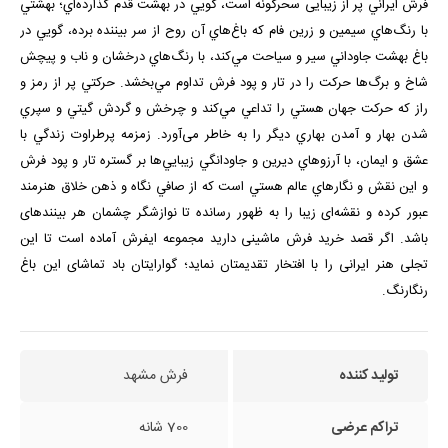
فرش ايراني پر از زيبایی سحرگونه است، گويي در بهشت قدم گذارده‌اي؛ بهشتي
با رنگ‌هاي سيمين و زرين فام كه باغ‌هاي آن روح از سر بيننده برده، ‌گويي در
باغ بهشت جاوداني سير و سياحت مي‌كند، با رنگ‌هاي درخشان و ناب و پیچش
شاخ و برگ‌ها حركت را در تار و پود فرش تداوم مي‌بخشد. حركتي پر از رمز و
راز كه حركت جهان هستي را تداعي مي‌كند و چرخش و گردش گيتي و سپري
شدن بهار و آمدن بهاري ديگر را به خاطر می‌آورد. زمزمه پرطراوت زندگي با
عشق و ايمان، با آرزوهاي ديرين و جاودانگي زيبايي‌ها بر گستره تار و پود فرش
و اين نقش و نگارهاي عالم هستي است كه از صافي نگاه و ذهن خلاق هنرمند
عبور كرده و نقشه‌ای زیبا را به ظهور رسانده تا نوازشگر چشمان هر بیننده­ای
باشد. اگر قصد خرید فرش ماشینی دارید مجموعه
ایفرش
آماده است تا این
تجلی هنر ایرانی را با افتخار تقدیمتان نماید؛ گوارایتان باد تماشای این باغ
رنگارنگ.
تولید کننده
فرش مشهد
تراکم عرضی
700 شانه