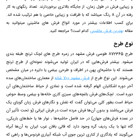
و زیبایی فرش در طول زمان، از جایگاه بالاتری برخوردارند. تعداد رنگ­­های به کار
رفته در آن 8 رنگ می­باشد که با ظرافت و زیبایی خاصی با هم ترکیب شده­ اند.
برای کسب اطلاعات بیشتر در مورد انواع فرش های ماشینی میتوانید به
مقاله
بهترین فرش ماشینی
کدام است؟
مراجعه کنید.
نوع طرح
طرح 872365 طوسی فرش مشهد در زمره طرح های لچک ترنج طبقه بندی
می­شود. بیشتر فرش‌هایی که در ایران تولید می‌شوند نمونه‌ای از طرح ترنج
هستند که با حاشیه‌ای پهن در اطراف و طرحی بیضی یا دایره در میان مشخص
می‌شوند. این نوع طرح از
فرش مشهد 700 شانه
از معماری ساختمان‌های سده
آخر دوره اشکانیان الهام گرفته شده است و نمادی از حیاط ساختمان‌های آن
دوره است. لچک‌های فرش باغچه‌های سبزی کاری خانه‌ها و بیضی وسط حوض
حیاط است.بطور کلی می‌توان گفت که نقش و نگارهای فرش زبان گویای یک
فرش می‌باشند و بدون آن‌ها فرش مرده است.در فرش ایرانی (و تحت تأثیر آن
در عمده فرش‌های جهان) در حد فاصل حاشیه‌ها ، نوار ها یا خط‌های باریکی،
‌گاه تنها با یک ردیف گره وجود دارد که قالی بافان غرب ایران به آن‌ها آبراه
می‌گویند که یادگاری از کناری ترین جوی آب شبکه‌ آبیاری فردوس‌ها و راهی که