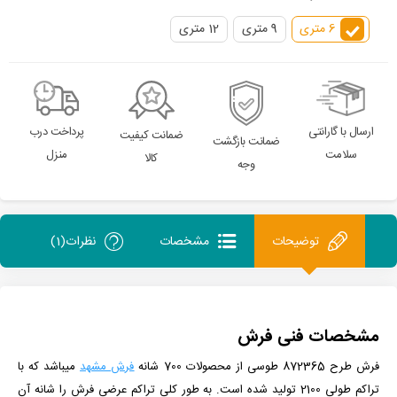
6 متری
9 متری
12 متری
ارسال با گارانتی
پرداخت درب
ضمانت کیفیت
ضمانت بازگشت
سلامت
منزل
کالا
وجه
توضیحات
مشخصات
نظرات(1)
مشخصات فنی فرش
فرش طرح 872365 طوسی
از
محصولات 700 شانه
فرش مشهد
می­باشد که با
تراکم طولی 2100 تولید شده است.
به طور کلی تراکم عرضی فرش را شانه آن