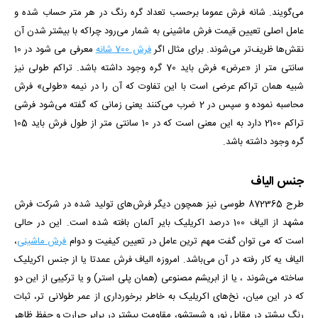
می‌گویند. شانه فرش عموما برحسب تعداد گره رنگ در هر متر حساب شده و
عامل اصلی تعیین قیمت فرش ماشینی به شمار می‌رود چراکه با بیشتر شدن آن
نقش‌ها ظریف‌تر می‌شوند. برای مثال اگر
فرش 700 شانه
معرفی می شود در 10
سانتی متر از «عرض» فرش باید 70 گره وجود داشته باشد.
تراکم طولی نیز
شبیه همان تراکم عرضی است با این تفاوت که آن را در نیمه «طولی» فرش
محاسبه نموده و سپس در 2 ضرب می‌کنند
یعنی زمانی که گفته می‌شود فرشی
تراکم 2100 دارد به این معنی است که در 10 سانتی متر از طول فرش باید 105
گره وجود داشته باشد.
جنس الیاف
طرح 872365 طوسی
نیز همچون دیگر فرش‌های تولید شده در شرکت فرش
مشهد از الیاف 100 درصد اکریلیک بایر آلمان بافته شده است. این در حالی
است که می توان گفت مهم ترین عامل در تعیین کیفیت و دوام
فرش ماشینی
،
الیاف یه کار رفته در آن می‌باشد. امروزه الیاف فرش عمدتا یا از جنس اکریلیک
ساخته می‌شوند ، یا از ابریشم مصنوعی (همان پلی استر) و یا ترکیبی از این دو
که در این میان، نخ‌های اکریلیک به خاطر برخورداری از عمر طولانی تر، ثبات
رنگ بیشتر در مقابل نور و شستشو، مقاومت بیشتر در برابر حرارت و حفظ ظاهر