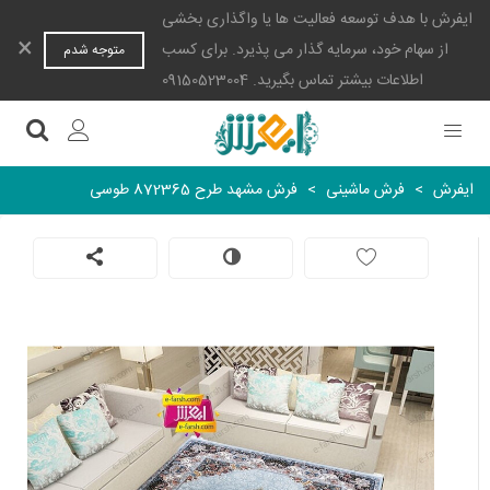
ایفرش با هدف توسعه فعالیت ها یا واگذاری بخشی
×
از سهام خود، سرمایه گذار می پذیرد. برای کسب
متوجه شدم
اطلاعات بیشتر تماس بگیرید. 09150523004
ایفرش
>
فرش ماشینی
>
فرش مشهد طرح 872365 طوسی