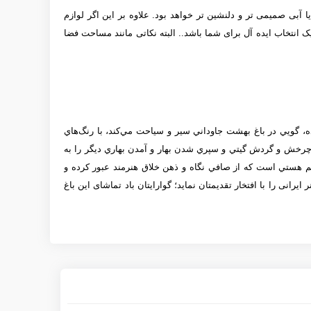
 یا آبی صميمی تر و دلنشين تر خواهد بود. علاوه بر این اگر لوازم
خانه­ای روشن دارید که برای­تان یکنواخت و خسته کننده شده است، طرح 872365 سورمه ای میتواند یک انتخاب ایده آل برای شما باشد.. البته نکاتی مانند مساحت فضا
، ‌گويي در باغ بهشت جاوداني سير و سياحت مي‌كند، با رنگ‌هاي
 چرخش و گردش گيتي و سپري شدن بهار و آمدن بهاري ديگر را به
الم هستي است كه از صافي نگاه و ذهن خلاق هنرمند عبور كرده و
ایرانی را با افتخار تقدیمتان نماید؛ گوارایتان باد تماشای این باغ