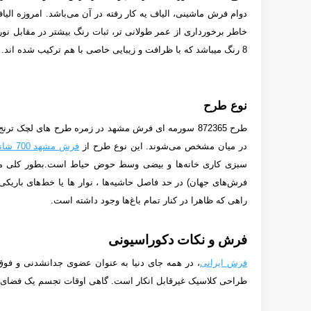
دوام فرش ماشینی، الیاف یه کار رفته در آن می‌باشد. امروزه الیا
خاطر برخورداری از عمر طولانی تر، ثبات رنگ بیشتر در مقابل نور 
8 رنگ می­باشد که با ظرافت و زیبایی خاصی با هم ترکیب شده­ اند. برای کسب اطلاعات بیشتر در مورد انواع فرش های ماشینی میتوانید به مقاله
نوع طرح
طرح 872365 سورمه­ ای فرش مشهد
در زمره طرح های لچک ترنج ط
در میان مشخص می‌شوند. این نوع طرح از
فرش مشهد 700 شانه
سبزی کاری خانه‌ها و بیضی وسط حوض حیاط است.بطور کلی می‌
فرش‌های جهان) در حد فاصل حاشیه‌ها ، نوار ها یا خط‌های باریکی، 
راهی که ظاهرا در کنار تمام باغ‌ها وجود داشته است.
فرش و نکات دکوراسیونی
فرش ایرانی
، در همه جای دنیا به عنوان عضوی جدانشدنی و فوق ا
طراحی کلاسیک غیرقابل انکار است. گاهی اوقات تجسم یک فضای 