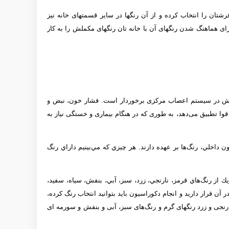
ن را انتخاب کرده و از آن رنگ­ها در سایر قسمت­های خانه نیز
رای هماهنگ شدن رنگ­های آن با خانه­ تان رنگ­های مکملش را به کار
آرام بخش در سیستم اعصاب مرکزی برخوردار است. فشار خون، نبض و
وا تطبیق می‌دهد، به طوری که در هنگام بیماری و خستگی نیاز به
 داخلي، رنگ‌ها بر عهده دارند. هر چيزي كه مي‌بينيم داراي رنگ
 از رنگ‌هاي قرمز، نارنجي، زرد، سبز، آبي، بنفش، سياه، سفيد،
 آن قرار داريد و انجام دكوراسيون بايد بتوانيد انتخاب رنگ كرده،
رنجی و زرد رنگ­های گرم و رنگ‌های سبز، آبی و بنفش و سورمه­ ای