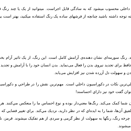
ی محسوب می­شود که به سادگی قابل اجراست. می­توانید از یک یا چند رنگ فرش­تا
لبته توجه داشته باشید چنانچه از فرش­های ساده یک رنگ استفاده می­کنید، بهتر است ب
ش می­باشد. رنگ سورمه‌ای نشان دهنده‌ی آرامش کامل است. این رنگ، از یک تاثیر 
 برای تجدید نیروی بدن را فعال می‌نماید. بدن انسان خود را با آرامش و تجدید ق
ن و سهولت دل آزرده شدن نیز افزایش می‌یابد.
اصلي‌ترين نكات در دكوراسيون داخلي است. مهم‌ترين نقش را در طراحي و دكوراسيون
وان گفت خود نيز داراي احساسند!
 شما کمک می‌کند. رنگ‌ها معني‌دار بوده و نوع احساس ما را منعكس مي‌كنند. هريك
ق آن‌ها، شما را به ايده‌اي كه در نظر داريد، نزديك مي‌كند. براي تغيير فضايي كه در
در چرخه رنگ، رنگ­ها به سهولت از نظر گرمی و سردی از هم تفکيک میشوند. قرمز، نا
ی­شوند.