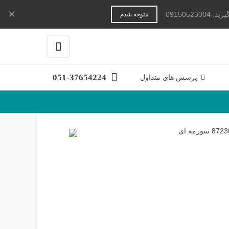
×
091505
متوجه شدم
051-37654224
پرسش های متداول