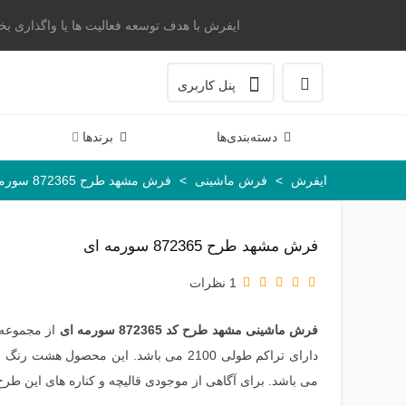
ایفرش با هدف توسعه فعالیت ها یا واگذاری بخشی 
پنل کاربری
دسته‌بندی‌ها
برندها
ایفرش
>
فرش ماشینی
>
فرش مشهد طرح 872365 سورمه ای
فرش مشهد طرح 872365 سورمه ای
1 نظرات
فرش ماشینی مشهد طرح کد 872365 سورمه ای
از مجموعه
می باشد. برای آگاهی از موجودی قالیچه و کناره های این طرح م