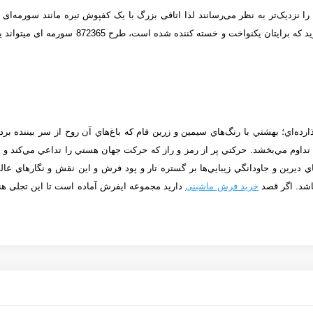
ها را نزدیک‌تر به نظر می‌رسانند لذا اتاقی بزرگ با يک کفپوش تيره مانند سورمه‌ای
دکور منزلتان از رنگ­های روشن تشکیل شده­اند یا 
ه‌اي؛ بهشتي با رنگ‌هاي سيمين و زرين فام كه باغ‌هاي آن روح از سر بيننده برده
تداوم مي‌بخشد. حركتي پر از رمز و راز كه حركت جهان هستي را تداعي مي‌كند و
ي ديرين و جاودانگي زيبايي‌ها بر گستره تار و پود فرش و اين نقش و نگارهاي ع
باشد. اگر قصد
خرید فرش ماشینی
دارید مجموعه
ایفرش
آماده است تا این تجلی هنر 