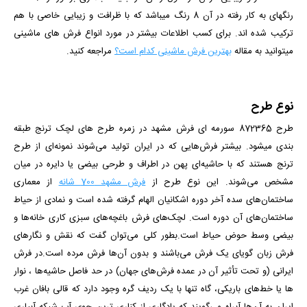
رنگ­­های به کار رفته در آن 8 رنگ می­باشد که با ظرافت و زیبایی خاصی با هم
ترکیب شده­ اند. برای کسب اطلاعات بیشتر در مورد انواع فرش های ماشینی
میتوانید به مقاله
بهترین فرش ماشینی کدام است؟
مراجعه کنید.
نوع طرح
طرح 872365 سورمه­ ای فرش مشهد
در زمره طرح های لچک ترنج طبقه
بندی می­شود. بیشتر فرش‌هایی که در ایران تولید می‌شوند نمونه‌ای از طرح
ترنج هستند که با حاشیه‌ای پهن در اطراف و طرحی بیضی یا دایره در میان
مشخص می‌شوند. این نوع طرح از
فرش مشهد 700 شانه
از معماری
ساختمان‌های سده آخر دوره اشکانیان الهام گرفته شده است و نمادی از حیاط
ساختمان‌های آن دوره است. لچک‌های فرش باغچه‌های سبزی کاری خانه‌ها و
بیضی وسط حوض حیاط است.بطور کلی می‌توان گفت که نقش و نگارهای
فرش زبان گویای یک فرش می‌باشند و بدون آن‌ها فرش مرده است.در فرش
ایرانی (و تحت تأثیر آن در عمده فرش‌های جهان) در حد فاصل حاشیه‌ها ، نوار
ها یا خط‌های باریکی، ‌گاه تنها با یک ردیف گره وجود دارد که قالی بافان غرب