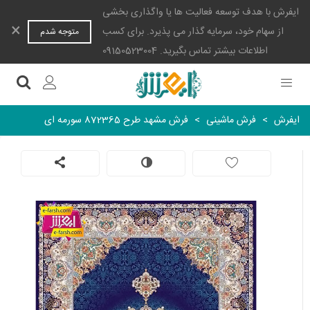
ایفرش با هدف توسعه فعالیت ها یا واگذاری بخشی
×
از سهام خود، سرمایه گذار می پذیرد. برای کسب
متوجه شدم
اطلاعات بیشتر تماس بگیرید. 09150523004
ایفرش
>
فرش ماشینی
>
فرش مشهد طرح 872365 سورمه ای