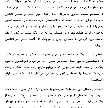
فرش 872365 سورمه­ ای، دارای رنگی بسیار آرامش بخش می­باشد. رنگ
سورمه‌ای نشان دهنده‌ی آرامش کامل است. این رنگ، از یک تاثیر آرام بخش
در سیستم اعصاب مرکزی برخوردار است. فشار خون، نبض و تنفس کاهش
می‌دهد، و این در حالی است که مکانیسم‌های خود محافظ برای تجدید نیروی
بدن را فعال می‌نماید. بدن انسان خود را با آرامش و تجدید قوا تطبیق می‌دهد،
به طوری که در هنگام بیماری و خستگی نیاز به این رنگ بیشتر می‌شود. از نظر
روانشناسی، گرایش به حساس بودن و سهولت دل آزرده شدن نیز افزایش
می‌یابد.
آشنايي با تاثير رنگ‌ها و استفاده از آن‌ در جاي مناسب يكي از اصلي‌ترين نكات
در دكوراسيون داخلي است. مهم‌ترين نقش را در طراحي و دكوراسيون داخلي،
رنگ‌ها بر عهده دارند. هر چيزي كه مي‌بينيم داراي رنگ است. رنگ‌ها باعث
مي‌شوند چيزها را احساس كنيم به عبارتي مي‌توان گفت خود نيز داراي
احساسند!
انتخاب رنگ‌های قوی تر مانند سورمه‌ای به مدرن کردن دکوراسیون شما کمک
می‌کند. رنگ‌ها معني‌دار بوده و نوع احساس ما را منعكس مي‌كنند. هريك از
رنگ‌هاي قرمز، نارنجي، زرد، سبز، آبي، بنفش، سياه، سفيد، سورمه ­ای و قهوه‌اي