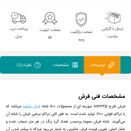
ارسال با گارانتی
پرداخت درب
ضمانت کیفیت
ضمانت بازگشت
سلامت
منزل
کالا
وجه
توضیحات
مشخصات
نظرات(1)
مشخصات فنی فرش
فرش طرح 872365 سورمه ای
از
محصولات 700 شانه
فرش مشهد
می­باشد که
با تراکم طولی 2100 تولید شده است.
به طور کلی تراکم عرضی فرش را شانه آن
می‌گویند. شانه فرش عموما برحسب تعداد گره رنگ در هر متر حساب شده و
عامل اصلی تعیین قیمت فرش ماشینی به شمار می‌رود چراکه با بیشتر شدن آن