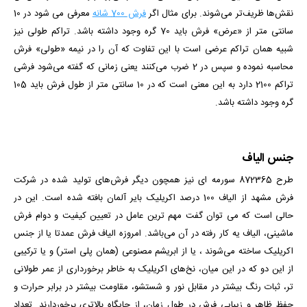
نقش‌ها ظریف‌تر می‌شوند. برای مثال اگر
فرش 700 شانه
معرفی می شود در 10
سانتی متر از «عرض» فرش باید 70 گره وجود داشته باشد.
تراکم طولی نیز
شبیه همان تراکم عرضی است با این تفاوت که آن را در نیمه «طولی» فرش
محاسبه نموده و سپس در 2 ضرب می‌کنند
یعنی زمانی که گفته می‌شود فرشی
تراکم 2100 دارد به این معنی است که در 10 سانتی متر از طول فرش باید 105
گره وجود داشته باشد.
جنس الیاف
طرح 872365 سورمه ای
نیز همچون دیگر فرش‌های تولید شده در شرکت
فرش مشهد از الیاف 100 درصد اکریلیک بایر آلمان بافته شده است. این در
حالی است که می توان گفت مهم ترین عامل در تعیین کیفیت و دوام فرش
ماشینی، الیاف یه کار رفته در آن می‌باشد. امروزه الیاف فرش عمدتا یا از جنس
اکریلیک ساخته می‌شوند ، یا از ابریشم مصنوعی (همان پلی استر) و یا ترکیبی
از این دو که در این میان، نخ‌های اکریلیک به خاطر برخورداری از عمر طولانی
تر، ثبات رنگ بیشتر در مقابل نور و شستشو، مقاومت بیشتر در برابر حرارت و
حفظ ظاهر و زیبایی فرش در طول زمان، از جایگاه بالاتری برخوردارند. تعداد