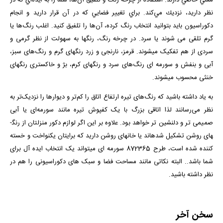
معني خاصي دارند. استفاده از چرخه رنگ و تلفيق آن‌ها، شما را به ايده‌اي كه در
نظر داريد، نزديك مي‌كند. براي تغيير فضايي كه در آن قرار داريد و انجام
دكوراسيون بايد بتوانيد انتخاب رنگ كرده، آن‌ها را تلفيق كنيد. اغلب رنگ‌ها يا
گرم تلقی می شوند يا سرد. در چرخه رنگ، رنگ­ها به سهولت از نظر گرمی و
سردی از هم تفکيک میشوند. قرمز، نارنجی و زرد رنگ­های گرم و رنگ‌های سبز،
آبی و بنفش و سورمه­ ای رنگ‌های سرد و رنگ­های کرم، بژ و خاکستری رنگ­های
خنثی محسوب می­شوند.
به یاد داشته باشید كه رنگ‌های تیره ارتفاع اتاق را كم‌تر و دیوارها را نزدیک‌تر به
نظر می‌رسانند لذا اتاقی بزرگ با يک کفپوش تيره مانند سورمه‌ای یا آبی
صميمی تر و دلنشين تر خواهد بود. علاوه بر این اگر لوازم دکور منزلتان از رنگ­
های روشن تشکیل شده­اند یا خانه­ای روشن دارید که برای­تان یکنواخت و خسته
کننده شده است، طرح 872365 سورمه ای میتواند یک انتخاب ایده آل برای
شما باشد.. البته نکاتی مانند مساحت فضا و سبک های دکوراسیونی را هم در
نظر داشته باشید.
سخن آخر