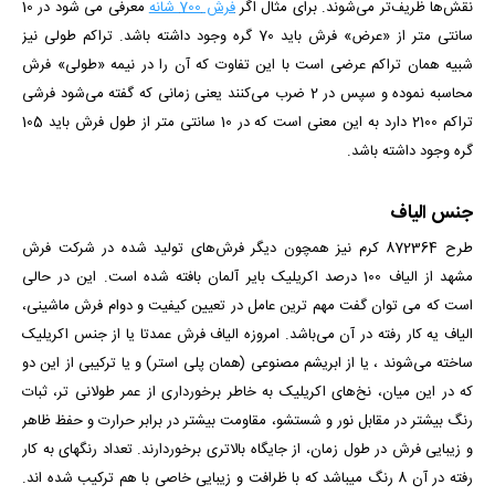
نقش‌ها ظریف‌تر می‌شوند. برای مثال اگر
فرش 700 شانه
معرفی می شود در 10
سانتی متر از «عرض» فرش باید 70 گره وجود داشته باشد.
تراکم طولی نیز
شبیه همان تراکم عرضی است با این تفاوت که آن را در نیمه «طولی» فرش
محاسبه نموده و سپس در 2 ضرب می‌کنند
یعنی زمانی که گفته می‌شود فرشی
تراکم 2100 دارد به این معنی است که در 10 سانتی متر از طول فرش باید 105
گره وجود داشته باشد.
جنس الیاف
طرح 872364 کرم
نیز همچون دیگر فرش‌های تولید شده در شرکت فرش
مشهد از الیاف 100 درصد اکریلیک بایر آلمان بافته شده است. این در حالی
است که می توان گفت مهم ترین عامل در تعیین کیفیت و دوام فرش ماشینی،
الیاف یه کار رفته در آن می‌باشد. امروزه الیاف فرش عمدتا یا از جنس اکریلیک
ساخته می‌شوند ، یا از ابریشم مصنوعی (همان پلی استر) و یا ترکیبی از این دو
که در این میان، نخ‌های اکریلیک به خاطر برخورداری از عمر طولانی تر، ثبات
رنگ بیشتر در مقابل نور و شستشو، مقاومت بیشتر در برابر حرارت و حفظ ظاهر
و زیبایی فرش در طول زمان، از جایگاه بالاتری برخوردارند. تعداد رنگ­­های به کار
رفته در آن 8 رنگ می­باشد که با ظرافت و زیبایی خاصی با هم ترکیب شده­ اند.