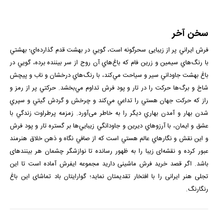
سخن آخر
فرش ايراني پر از زيبایی سحرگونه است، گويي در بهشت قدم گذارده‌اي؛ بهشتي
با رنگ‌هاي سيمين و زرين فام كه باغ‌هاي آن روح از سر بيننده برده، ‌گويي در
باغ بهشت جاوداني سير و سياحت مي‌كند، با رنگ‌هاي درخشان و ناب و پیچش
شاخ و برگ‌ها حركت را در تار و پود فرش تداوم مي‌بخشد. حركتي پر از رمز و
راز كه حركت جهان هستي را تداعي مي‌كند و چرخش و گردش گيتي و سپري
شدن بهار و آمدن بهاري ديگر را به خاطر می‌آورد. زمزمه پرطراوت زندگي با
عشق و ايمان، با آرزوهاي ديرين و جاودانگي زيبايي‌ها بر گستره تار و پود فرش
و اين نقش و نگارهاي عالم هستي است كه از صافي نگاه و ذهن خلاق هنرمند
عبور كرده و نقشه‌ای زیبا را به ظهور رسانده تا نوازشگر چشمان هر بیننده­ای
باشد. اگر قصد خرید فرش ماشینی دارید مجموعه
ایفرش
آماده است تا این
تجلی هنر ایرانی را با افتخار تقدیمتان نماید؛ گوارایتان باد تماشای این باغ
رنگارنگ.