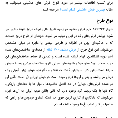
برای کسب اطلاعات بیشتر در مورد انواع فرش های ماشینی میتوانید به
مقاله
بهترین فرش ماشینی کدام است؟
مراجعه کنید.
نوع طرح
طرح 872364 کرم فرش مشهد در زمره طرح های لچک ترنج طبقه بندی می­
شود. بیشتر فرش‌هایی که در ایران تولید می‌شوند نمونه‌ای از طرح ترنج هستند
که با حاشیه‌ای پهن در اطراف و طرحی بیضی یا دایره در میان مشخص
می‌شوند. این نوع طرح از
فرش مشهد 700 شانه
از
معماری ساختمان‌های سده
آخر دوره اشکانیان الهام گرفته شده است و نمادی از حیاط ساختمان‌های آن
دوره است. لچک‌های فرش باغچه‌های سبزی کاری خانه‌ها و بیضی وسط حوض
حیاط است.بطور کلی می‌توان گفت که نقش و نگارهای فرش زبان گویای یک
فرش می‌باشند و بدون آن‌ها فرش مرده است.در فرش ایرانی (و تحت تأثیر آن
در عمده فرش‌های جهان) در حد فاصل حاشیه‌ها ، نوار ها یا خط‌های باریکی،
‌گاه تنها با یک ردیف گره وجود دارد که قالی بافان غرب ایران به آن‌ها آبراه
می‌گویند که یادگاری از کناری ترین جوی آب شبکه‌ آبیاری فردوس‌ها و راهی که
ظاهرا در کنار تمام باغ‌ها وجود داشته است.