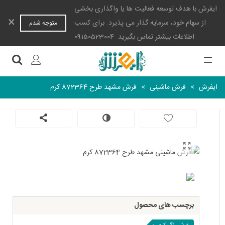
ایفرش با هدف توسعه فعالیت ها یا واگذاری بخشی
×
از سهام خود، سرمایه گذار می پذیرد. برای کسب
متوجه شدم
اطلاعات بیشتر تماس بگیرید. 09150523004
ایفرش
>
فرش ماشینی
>
فرش مشهد طرح 872364 کرم
برچسب های محصول