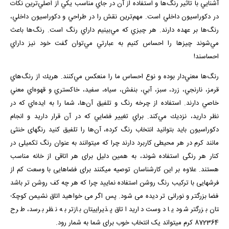
آشنايي با تاثير رنگ‌ها و استفاده از آن‌ در جاي مناسب يكي از اصلي‌ترين نكات
در دكوراسيون داخلي است. مهم‌ترين نقش را در طراحي و دكوراسيون داخلي،
رنگ‌ها بر عهده دارند. هر چيزي كه مي‌بينيم داراي رنگ است. رنگ‌ها باعث
مي‌شوند چيزها را احساس كنيم به عبارتي مي‌توان گفت خود نيز داراي
احساسند!
رنگ‌ها معني‌دار بوده و نوع احساس ما را منعكس مي‌كنند. هريك از رنگ‌هاي
قرمز، نارنجي، زرد، سبز، آبي، بنفش، سياه، سفيد، خاكستري و قهوه‌اي معني
خاصي دارند. استفاده از چرخه رنگ و تلفيق آن‌ها، شما را به ايده‌اي كه در
نظر داريد، نزديك مي‌كند. براي تغيير فضايي كه در آن قرار داريد و انجام
دكوراسيون بايد بتوانيد انتخاب رنگ كرده، آن‌ها را تلفيق كنيد رنگ­های خنثی
مانند کرم در هر محیطی کاربرد دارند چرا که می­توانند به عنوان رنگ تکميلی در
کنار هر رنگی استفاده شوند، به همين دليل برای هر اتاقی از خانه مناسب
هستند. علاوه بر این کارشناسان توصیه می­کنند برای فضاهایی با وسعت کم از
فرش­هایی با ترکیب رنگ روشن استفاده نمایید چرا که هر چه کف روشن تر باشد
فضا بزرگتر و نورانی تر دیده می شود. پس اگر می خواهيد اتاق نشيمن کوچک­
تان بزرگ­تر شود يا دوست داريد اتاق پذيرايی­تان بازتر به نظر برسد، طرح
872364 کرم می­تواند یک انتخاب خوب برای شما به شمار رود.