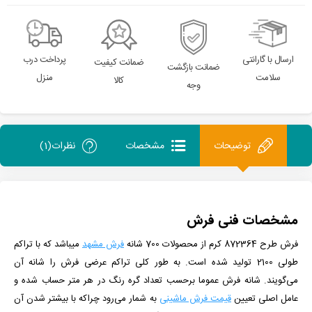
ارسال با گارانتی
پرداخت درب
ضمانت کیفیت
ضمانت بازگشت
سلامت
منزل
کالا
وجه
توضیحات
مشخصات
نظرات(1)
مشخصات فنی فرش
فرش طرح 872364 کرم
از
محصولات 700 شانه
فرش مشهد
می­باشد که با تراکم
طولی 2100 تولید شده است.
به طور کلی تراکم عرضی فرش را شانه آن
می‌گویند. شانه فرش عموما برحسب تعداد گره رنگ در هر متر حساب شده و
عامل اصلی تعیین
قیمت فرش ماشینی
به شمار می‌رود چراکه با بیشتر شدن آن