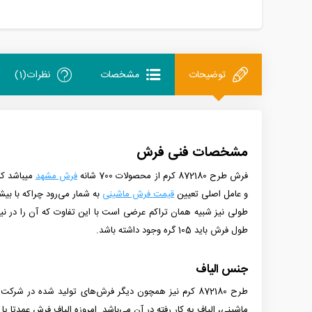
توضیحات
مشخصات
نظرات(1)
مشخصات فنی فرش
فرش طرح 872180 کرم
از
محصولات 700 شانه
فرش مشهد
می­باشد که با ترا
و عامل اصلی تعیین
قیمت فرش ماشینی
به شمار می‌رود چراکه با بی
طولی نیز شبیه همان تراکم عرضی است با این تفاوت که آن را در نیمه «طو
طول فرش باید 105 گره وجود داشته باشد.
جنس الیاف
طرح 872180 کرم
ماشینی، الیاف یه کار رفته در آن می‌باشد. امروزه الیاف فرش عمدتا ی