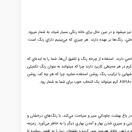
شم نیز می­شود و در عین حال برای خانه رنگی بسیار شیك به شمار می­رود.
خلي، رنگ‌ها بر عهده دارند. هر چيزي كه مي‌بينيم داراي رنگ است.
 دارند. استفاده از چرخه رنگ و تلفيق آن‌ها، شما را به ايده‌اي كه
 کرم در هر محیطی کاربرد دارند چرا که می­توانند به عنوان رنگ تکميلی
فرش­هایی با ترکیب رنگ روشن استفاده نمایید چرا که هر چه کف روشن
ي در باغ بهشت جاوداني سير و سياحت مي‌كند، با رنگ‌هاي درخشان و
 و سپري شدن بهار و آمدن بهاري ديگر را به خاطر می‌آورد. زمزمه
 ذهن خلاق هنرمند عبور كرده و نقشه‌ای زیبا را به ظهور رسانده تا