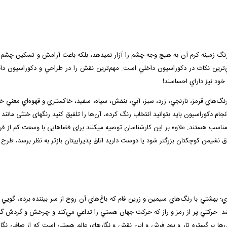
باشد چرا که رنگ زمینه کرم آن به هیچ وجه چشم را آزار نمی­دهد، بلكه باعث آرامش و تسكین چ
لي‌ترين نكات در دكوراسيون داخلي است. مهم‌ترين نقش را در طراحي و دكوراسيون دا
خود نيز داراي احساسند!
گ‌هاي قرمز، نارنجي، زرد، سبز، آبي، بنفش، سياه، سفيد، خاكستري و قهوه‌اي معني خاصي
انجام دكوراسيون بايد بتوانيد انتخاب رنگ كرده، آن‌ها را تلفيق كنيد رنگ­های خنثی مانند
ه مناسب هستند. علاوه بر این کارشناسان توصیه می­کنند برای فضاهایی با وسعت کم از 
ود يا دوست داريد اتاق پذيرايی­تان بازتر به نظر برسد، طرح 872180 کرم می­تواند یک انتخاب خوب برای شما به شمار رود.
ي؛ بهشتي با رنگ‌هاي سيمين و زرين فام كه باغ‌هاي آن روح از سر بيننده برده، ‌گوي
د. حركتي پر از رمز و راز كه حركت جهان هستي را تداعي مي‌كند و چرخش و گردش گيتي
ي‌ها بر گستره تار و پود فرش و اين نقش و نگارهاي عالم هستي است كه از صافي نگاه و