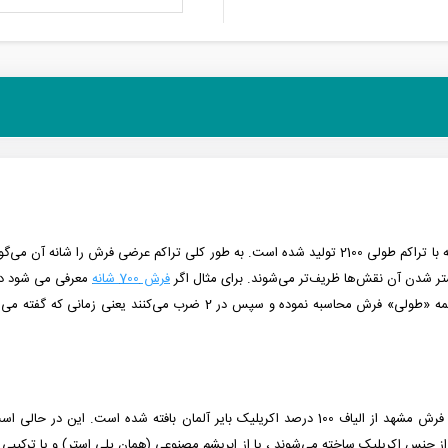
کم طولی 2100 تولید شده است.
به طور کلی تراکم عرضی فرش را شانه آن می‌گ
شتر شدن آن نقش‌ها ظریف‌تر می‌شوند. برای مثال اگر
فرش 700 شانه
معرفی می شود در 10 سانتی متر از «عرض» فرش باید 70 گره وجود داشت
لی» فرش محاسبه نموده و سپس در 2 ضرب می‌کنند
نیز همچون دیگر فرش‌های تولید شده در شرکت فرش مشهد از الیاف 100 درصد اکریلیک بایر آ
ا از جنس اکریلیک ساخته می‌شوند ، یا از ابریشم مصنوعی (همان پلی استر) و یا ترکیبی ا