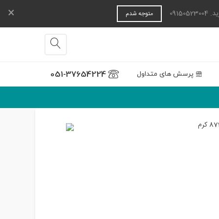
×
0915
متوجه شدم
051-37654224
پرسش های متداول