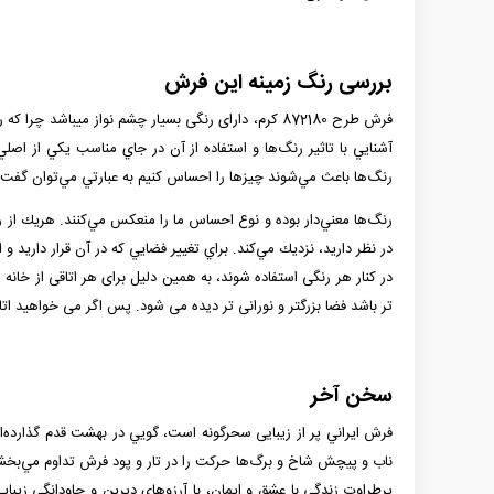
بررسی رنگ زمینه این فرش
فرش طرح 872180 کرم، دارای رنگی بسیار چشم نواز می­
آشنايي با تاثير رنگ‌ها و استفاده از آن‌ در جاي مناسب يكي از اص
رنگ‌ها باعث مي‌شوند چيزها را احساس كنيم به عبارتي مي‌توان گفت 
رنگ‌ها معني‌دار بوده و نوع احساس ما را منعكس مي‌كنند. هريك از رن
در نظر داريد، نزديك مي‌كند. براي تغيير فضايي كه در آن قرار داريد و 
در کنار هر رنگی استفاده شوند، به همين دليل برای هر اتاقی از خان
تر باشد فضا بزرگتر و نورانی تر دیده می شود. پس اگر می خواهيد اتاق نشيمن کوچک­تان بزرگ­تر ش
سخن آخر
فرش ايراني پر از زيبایی سحرگونه است، گويي در بهشت قدم گذارده‌ا
ناب و پیچش شاخ و برگ‌ها حركت را در تار و پود فرش تداوم مي‌بخش
پرطراوت زندگي با عشق و ايمان، با آرزوهاي ديرين و جاودانگي زيباي