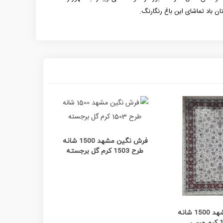
تان باد تماشای این باغ رنگارنگ.
مشاهده بیشتر
م
فرش نگین مشهد 1500 شانه
طرح 1503 کرم گل برجسته
طرح 1247/1 بژ طلایی
ده بیشتر
فرش نگین مشهد 1500 شانه