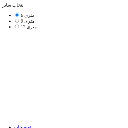
انتخاب سایز
6 متری
9 متری
12 متری
توضیحات