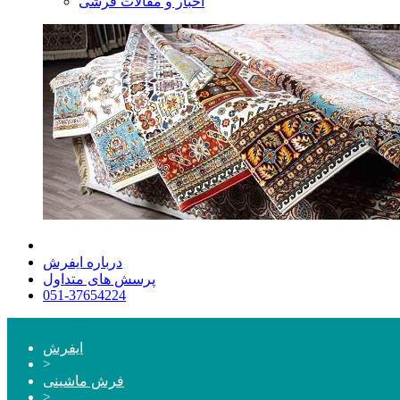
اخبار و مقالات فرشی
درباره ایفرش
پرسش های متداول
051-37654224
ایفرش
>
فرش ماشینی
>