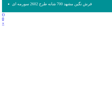
فرش نگین مشهد 700 شانه طرح 2602 سورمه ای
(
)
0
×