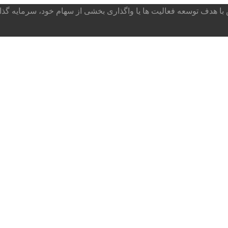
ا هدف توسعه فعالیت ها یا واگذاری بخشی از سهام خود، سرمایه گذار می پذ