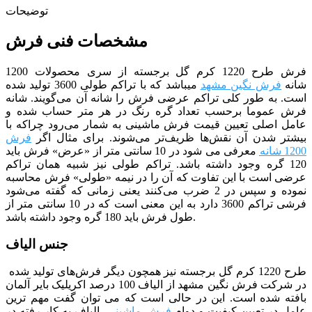
توضیحات
مشخصات فنی فرش
فرش طرح 1220 کرم گل برجسته
از سری محصولات 1200
شانه
فرش نگین مشهد
می­باشد که با تراکم طولی 3600 تولید شده
است. به طور کلی تراکم عرضی فرش را شانه آن می‌گویند. شانه
فرش عموما برحسب تعداد گره رنگ در هر متر حساب شده و
عامل اصلی تعیین قیمت فرش ماشینی به شمار می‌رود چراکه با
بیشتر شدن آن نقش‌ها ظریف‌تر می‌شوند. برای مثال اگر
فرش
1200 شانه
معرفی می شود در 10 سانتی متر از «عرض» فرش باید
120 گره وجود داشته باشد.
تراکم طولی نیز شبیه همان تراکم
عرضی است با این تفاوت که آن را در نیمه «طولی» فرش محاسبه
نموده و سپس در 2 ضرب می‌کنند یعنی زمانی که گفته می‌شود
فرشی تراکم 3600 دارد به این معنی است که در 10 سانتی متر از
طول فرش باید 180 گره وجود داشته باشد.
جنس الیاف
طرح 1220 کرم گل برجسته
نیز همچون دیگر فرش‌های تولید شده
در شرکت فرش نگین مشهد از الیاف 100 درصد اکریلیک بایر آلمان
بافته شده است. این در حالی است که می توان گفت مهم ترین
عامل در تعیین کیفیت و دوام
فرش ماشینی
، الیاف یه کار رفته در