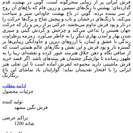
فرش ايراني پر از زيبایی سحرگونه است، گويي در بهشت قدم
گذارده‌اي؛ بهشتي با رنگ‌هاي سيمين و زرين فام كه باغ‌هاي آن روح
از سر بيننده برده، ‌گويي در باغ بهشت جاوداني سير و سياحت
مي‌كند، با رنگ‌هاي درخشان و ناب و پیچش شاخ و برگ‌ها حركت را
در تار و پود فرش تداوم مي‌بخشد. حركتي پر از رمز و راز كه حركت
جهان هستي را تداعي مي‌كند و چرخش و گردش گيتي و سپري
شدن بهار و آمدن بهاري ديگر را به خاطر می‌آورد. زمزمه پرطراوت
زندگي با عشق و ايمان، با آرزوهاي ديرين و جاودانگي زيبايي‌ها بر
گستره تار و پود فرش و اين نقش و نگارهاي عالم هستي است كه
از صافي نگاه و ذهن خلاق هنرمند عبور كرده و نقشه‌ای زیبا را به
ظهور رسانده تا نوازشگر چشمان هر بیننده­ای باشد. اگر قصد
خرید
فرش ماشینی
دارید مجموعه ایفرش آماده است تا این تجلی هنر
ایرانی را با افتخار تقدیمتان نماید؛ گوارایتان باد تماشای این باغ
رنگارنگ.
ادامه مطلب
جزئیات محصول
تولید کننده
فرش نگین مشهد
تراکم عرضی
1200 شانه