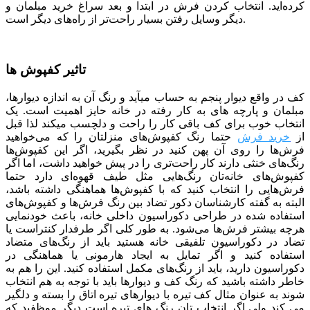
كرده‌اید. انتخاب کردن فرش در ابتدا و بعد سراغ خرید مبلمان و
دیگر وسایل رفتن بسیار راحت‌تر از راه‌های دیگر است.
تاثیر کفپوش ها
کف در واقع دیوار پنجم به حساب می­آید و رنگ آن به اندازه دیوارها،
مبلمان و پارچه­ های به کار رفته در خانه حایز اهمیت است. یک
انتخاب خوب برای کف باقی کار را راحت و دلچسب می­کند لذا قبل
از
خرید فرش
حتما رنگ کفپوش‌های منزلتان را که می‌خواهید
فرش‌ها را روی آن پهن کنید در نظر بگیرید، اگر این کفپوش‌ها
رنگ‌های خنثی دارند کار راحت‌تری را در پیش خواهید داشت، اما اگر
کفپوش‌های خانه‌تان رنگ‌هایی مثل طیف قهوه‌ای دارد حتما
فرش‌هایی را انتخاب کنید که با کفپوش‌ها هماهنگی داشته باشد،
البته به گفته کارشناسان دکور تضاد بین رنگ فرش‌ها و کفپوش‌های
استفاده شده در طراحی دکوراسیون داخلی خانه، باعث خودنمایی
هرچه بیشتر فرش‌ها می‌شود. به طور کلی اگر طرفدار کنتراست یا
تضاد در دکوراسیون تلفیقی خانه هستید باید از رنگ‌های متضاد
استفاده کنید و اگر تمایل به ایجاد هارمونی یا هماهنگی در
دکوراسیون دارید، باید از رنگ‌های مکمل استفاده کنید. این را هم به
خاطر داشته باشید که رنگ کف و دیوارها باید با توجه به هم انتخاب
شوند به عنوان مثال کف تیره با دیوارهای تیره اتاق را بسته و دلگیر
می کند ولی اگر انتخاب تان رنگ های تیره است دیگر موظفید که