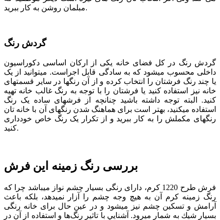
مبلمان روشن به کار ببرید.
گردش رنگ
گردش رنگ در کل فضای خانه یکی از ارکان اساسی دکوراسیون
داخلی محسوب می­شود که به سادگی قابل اجراست. می­توانید از یک
یا چند رنگ فرش­تان را انتخاب کرده و از آن رنگ­ها در سایر قسمت­های
خانه نیز استفاده کنید یا فرشتان را با توجه به رنگ غالب خانه تهیه
کنید. البته توجه داشته باشید چنانچه از فرش­های ساده یک رنگ
استفاده می­کنید، بهتر است برای هماهنگ شدن رنگ­های آن با خانه­ تان
رنگ­های مکملش را به کار ببرید و از تکرار یک رنگ خاص خودداری
کنید.
بررسی رنگ زمینه این فرش
فرش طرح 1220 کرم، دارای رنگی بسیار چشم نواز می­باشد چرا که
رنگ زمینه کرم آن به هیچ وجه چشم را آزار نمی­دهد، بلكه باعث
آرامش و تسكین چشم نیز می­شود و در عین حال برای خانه رنگی
بسیار شیك به شمار می­رود. آشنايي با تاثير رنگ‌ها و استفاده از آن‌ در