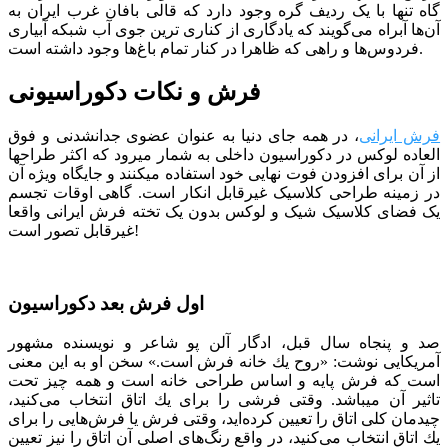
‌گاه تنها با یک ردیف گره وجود دارد که قالی بافان غرب ایران به
آن‌ها آبراه می‌گویند که یادگاری از کناری ترین جوی آب شبکه‌ آبیاری
فردوس‌ها و راهی که ظاهرا در کنار تمام باغ‌ها وجود داشته است.
فرش و نکات دکوراسیونی
فرش ایرانی
، در همه جای دنیا به عنوان عضوی جدانشدنی و فوق
العاده لوکس در دکوراسیون داخلی به شمار میرود که اکثر طراح­ها
از آن برای افزودن فوت نهایی خود استفاده می­کنند و جایگاه ویژه آن
در زمینه طراحی کلاسیک غیرقابل انکار است. گاهی اوقات تجسم
یک فضای کلاسیک شیک و لوکس بدون یک تخته فرش ایرانی واقعا
غیرقابل تصور است!
اول فرش بعد دکوراسیون
صد و پنجاه سال قبل، ادگار آلن پو شاعر و نویسنده مشهور
آمریکایی نوشت: «روح یك خانه فرش است.» سخن او به این معنی
است كه فرش پایه و اساس طراحی خانه است و همه چیز تحت
تاثیر آن می­باشد. وقتی فرشی را برای یك اتاق انتخاب می‌كنید،
چیدمان كلی اتاق را تعیین كرده‌اید، وقتی فرش یا فرش‌هایی را برای
یك اتاق انتخاب می‌كنید، در واقع رنگ‌های اصلی آن اتاق را نیز تعیین