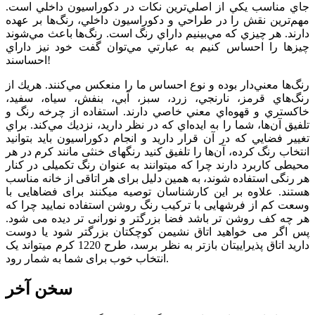
جاي مناسب يكي از اصلي‌ترين نكات در دكوراسيون داخلي است.
مهم‌ترين نقش را در طراحي و دكوراسيون داخلي، رنگ‌ها بر عهده
دارند. هر چيزي كه مي‌بينيم داراي رنگ است. رنگ‌ها باعث مي‌شوند
چيزها را احساس كنيم به عبارتي مي‌توان گفت خود نيز داراي
احساسند!
رنگ‌ها معني‌دار بوده و نوع احساس ما را منعكس مي‌كنند. هريك از
رنگ‌هاي قرمز، نارنجي، زرد، سبز، آبي، بنفش، سياه، سفيد،
خاكستري و قهوه‌اي معني خاصي دارند. استفاده از چرخه رنگ و
تلفيق آن‌ها، شما را به ايده‌اي كه در نظر داريد، نزديك مي‌كند. براي
تغيير فضايي كه در آن قرار داريد و انجام دكوراسيون بايد بتوانيد
انتخاب رنگ كرده، آن‌ها را تلفيق كنيد رنگ­های خنثی مانند کرم در هر
محیطی کاربرد دارند چرا که می­توانند به عنوان رنگ تکميلی در کنار
هر رنگی استفاده شوند، به همين دليل برای هر اتاقی از خانه مناسب
هستند. علاوه بر این کارشناسان توصیه می­کنند برای فضاهایی با
وسعت کم از فرش­هایی با ترکیب رنگ روشن استفاده نمایید چرا که
هر چه کف روشن تر باشد فضا بزرگتر و نورانی تر دیده می شود.
پس اگر می خواهيد اتاق نشيمن کوچک­تان بزرگ­تر شود يا دوست
داريد اتاق پذيرايی­تان بازتر به نظر برسد، طرح 1220 کرم می­تواند یک
انتخاب خوب برای شما به شمار رود.
سخن آخر