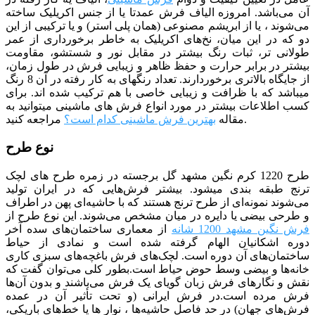
آن می‌باشد. امروزه الیاف فرش عمدتا یا از جنس اکریلیک ساخته
می‌شوند ، یا از ابریشم مصنوعی (همان پلی استر) و یا ترکیبی از این
دو که در این میان، نخ‌های اکریلیک به خاطر برخورداری از عمر
طولانی تر، ثبات رنگ بیشتر در مقابل نور و شستشو، مقاومت
بیشتر در برابر حرارت و حفظ ظاهر و زیبایی فرش در طول زمان،
از جایگاه بالاتری برخوردارند. تعداد رنگ­­های به کار رفته در آن 8 رنگ
می­باشد که با ظرافت و زیبایی خاصی با هم ترکیب شده­ اند. برای
کسب اطلاعات بیشتر در مورد انواع فرش های ماشینی میتوانید به
مراجعه کنید.
مقاله
بهترین فرش ماشینی کدام است؟
نوع طرح
طرح 1220 کرم نگین مشهد گل برجسته در زمره طرح های لچک
ترنج طبقه بندی می­شود. بیشتر فرش‌هایی که در ایران تولید
می‌شوند نمونه‌ای از طرح ترنج هستند که با حاشیه‌ای پهن در اطراف
و طرحی بیضی یا دایره در میان مشخص می‌شوند. این نوع طرح از
فرش نگین مشهد 1200 شانه
از معماری ساختمان‌های سده آخر
دوره اشکانیان الهام گرفته شده است و نمادی از حیاط
ساختمان‌های آن دوره است. لچک‌های فرش باغچه‌های سبزی کاری
خانه‌ها و بیضی وسط حوض حیاط است.بطور کلی می‌توان گفت که
نقش و نگارهای فرش زبان گویای یک فرش می‌باشند و بدون آن‌ها
فرش مرده است.در فرش ایرانی (و تحت تأثیر آن در عمده
فرش‌های جهان) در حد فاصل حاشیه‌ها ، نوار ها یا خط‌های باریکی،