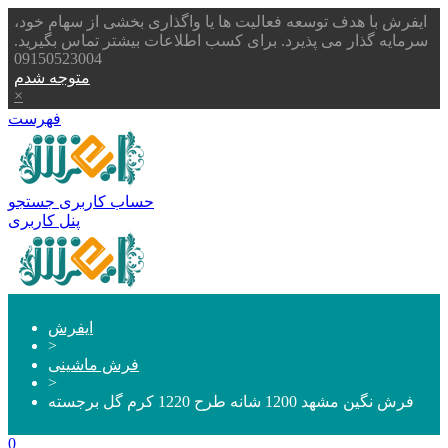
ایفرش با هدف توسعه فعالیت ها یا واگذاری بخشی از سهام خود،
سرمایه گذار می پذیرد. برای کسب اطلاعات بیشتر تماس بگیرید.
09150523004
متوجه شدم
×
فهرست
حساب کاربری
جستجو
پنل کاربری
ایفرش
>
فرش ماشینی
>
فرش نگین مشهد 1200 شانه طرح 1220 کرم گل برجسته
0