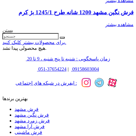
مشاهده بیشتر
فرش نگین مشهد 1200 شانه طرح 1245/1 بژ کرم
مشاهده بیشتر
بستن
برای محصولات بیشتر کلیک کنید.
هیچ محصولی پیدا نشد.
زمان پاسخگویی : شنبه تا پنج شنبه ، 9 تا 20
051-37654224
|
09158603004
ایفرش در شبکه های اجتماعی :
بهترین برندها
فرش مشهد
فرش نگین مشهد
فرش زمرد مشهد
فرش آرا مشهد
فرش ماشینی