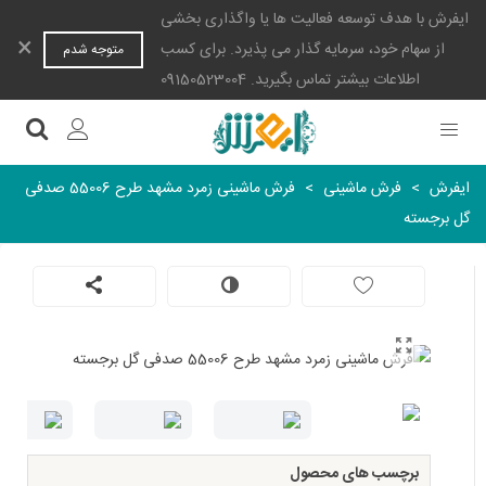
ایفرش با هدف توسعه فعالیت ها یا واگذاری بخشی
×
از سهام خود، سرمایه گذار می پذیرد. برای کسب
متوجه شدم
اطلاعات بیشتر تماس بگیرید. 09150523004
ایفرش
>
فرش ماشینی
>
فرش ماشینی زمرد مشهد طرح 55006 صدفی
گل برجسته
برچسب های محصول