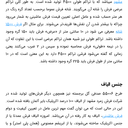
مشهد
می­باشد که با تراکم طولی 4500 تولید شده است. به طور کلی تراکم
عرضی فرش را شانه آن می‌گویند. شانه فرش عموما برحسب تعداد گره رنگ در
هر متر حساب شده و عامل اصلی تعیین قیمت فرش ماشینی به شمار می‌رود
چراکه با بیشتر شدن آن نقش‌ها ظریف‌تر می‌شوند. برای مثال اگر
فرش 1500
شانه
معرفی می شود در 10 سانتی متر از «عرض» فرش باید 150 گره وجود
داشته باشد. تراکم طولی نیز شبیه همان تراکم عرضی است با این تفاوت که آن
را در نیمه «طولی» فرش محاسبه نموده و سپس در 2 ضرب می‌کنند یعنی
زمانی که گفته می‌شود فرشی تراکم 4500 دارد به این معنی است که در 10
سانتی متر از طول فرش باید 225 گره وجود داشته باشد.
جنس الیاف
طرح 55006 صدفی گل برجسته نیز همچون دیگر فرش‌های تولید شده در
شرکت فرش زمرد مشهد از الیاف 100 درصد اکریلیک بایر آلمان بافته شده است.
این در حالی است که می توان گفت مهم ترین عامل در تعیین کیفیت و دوام
فرش ماشینی
، الیاف یه کار رفته در آن می‌باشد. امروزه الیاف فرش عمدتا یا از
جنس اکریلیک ساخته می‌شوند، یا از ابریشم مصنوعی (همان پلی استر) و یا