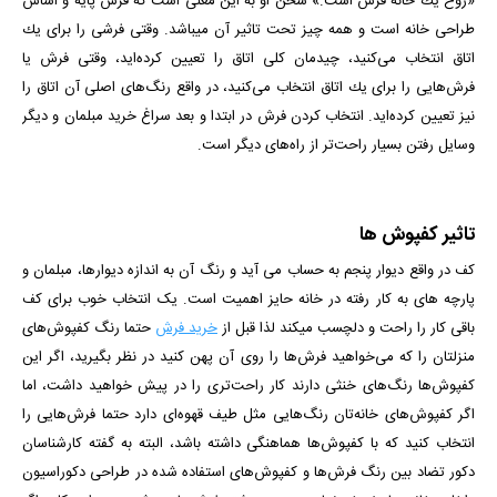
«روح یك خانه فرش است.» سخن او به این معنی است كه فرش پایه و اساس
طراحی خانه است و همه چیز تحت تاثیر آن می­باشد. وقتی فرشی را برای یك
اتاق انتخاب می‌كنید، چیدمان كلی اتاق را تعیین كرده‌اید، وقتی فرش یا
فرش‌هایی را برای یك اتاق انتخاب می‌كنید، در واقع رنگ‌های اصلی آن اتاق را
نیز تعیین كرده‌اید. انتخاب کردن فرش در ابتدا و بعد سراغ خرید مبلمان و دیگر
وسایل رفتن بسیار راحت‌تر از راه‌های دیگر است.
تاثیر کفپوش ها
کف در واقع دیوار پنجم به حساب می­ آید و رنگ آن به اندازه دیوارها، مبلمان و
پارچه ­های به کار رفته در خانه حایز اهمیت است. یک انتخاب خوب برای کف
باقی کار را راحت و دلچسب می­کند لذا قبل از
خرید فرش
حتما رنگ کفپوش‌های
منزلتان را که می‌خواهید فرش‌ها را روی آن پهن کنید در نظر بگیرید، اگر این
کفپوش‌ها رنگ‌های خنثی دارند کار راحت‌تری را در پیش خواهید داشت، اما
اگر کفپوش‌های خانه‌تان رنگ‌هایی مثل طیف قهوه‌ای دارد حتما فرش‌هایی را
انتخاب کنید که با کفپوش‌ها هماهنگی داشته باشد، البته به گفته کارشناسان
دکور تضاد بین رنگ فرش‌ها و کفپوش‌های استفاده شده در طراحی دکوراسیون