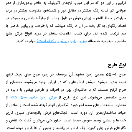
ترکیبی از این دو که در این میان، نخ‌های اکریلیک به خاطر برخورداری از عمر
طولانی تر، ثبات رنگ بیشتر در مقابل نور و شستشو، مقاومت بیشتر در برابر
حرارت و حفظ ظاهر و زیبایی فرش در طول زمان، از جایگاه بالاتری برخوردارند.
تعداد رنگ­­های به کار رفته در آن 8 رنگ می­باشد که با ظرافت و زیبایی خاصی با
هم ترکیب شده­ اند.
برای کسب اطلاعات بیشتر در مورد انواع فرش های
ماشینی میتوانید به مقاله
بهترین فرش ماشینی کدام است؟
مراجعه کنید.
نوع طرح
طرح 55006 صدفی زمرد مشهد گل برجسته
در زمره طرح های لچک ترنج
طبقه بندی می­شود. بیشتر فرش‌هایی که در ایران تولید می‌شوند نمونه‌ای از
طرح ترنج هستند که با حاشیه‌ای پهن در اطراف و طرحی بیضی یا دایره در
میان مشخص می‌شوند. این نوع طرح از
فرش زمرد مشهد 1500 شانه
از
معماری ساختمان‌های سده آخر دوره اشکانیان الهام گرفته شده است و نمادی از
حیاط ساختمان‌های آن دوره است. لچک‌های فرش باغچه‌های سبزی کاری
خانه‌ها و بیضی وسط حوض حیاط است. بطور کلی می‌توان گفت که نقش و
نگارهای فرش زبان گویای یک فرش می‌باشند و بدون آن‌ها فرش مرده است.