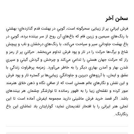
سخن آخر
فرش ايراني پر از زيبایی سحرگونه است، گويي در بهشت قدم گذارده‌اي؛ بهشتي
با رنگ‌هاي سيمين و زرين فام كه باغ‌هاي آن روح از سر بيننده برده، ‌گويي در
باغ بهشت جاوداني سير و سياحت مي‌كند، با رنگ‌هاي درخشان و ناب و پیچش
شاخ و برگ‌ها حركت را در تار و پود فرش تداوم مي‌بخشد. حركتي پر از رمز و
راز كه حركت جهان هستي را تداعي مي‌كند و چرخش و گردش گيتي و سپري
شدن بهار و آمدن بهاري ديگر را به خاطر می‌آورد. زمزمه پرطراوت زندگي با
عشق و ايمان، با آرزوهاي ديرين و جاودانگي زيبايي‌ها بر گستره تار و پود فرش
و اين نقش و نگارهاي عالم هستي است كه از صافي نگاه و ذهن خلاق هنرمند
عبور كرده و نقشه‌ای زیبا را به ظهور رسانده تا نوازشگر چشمان هر بیننده­ای
باشد. اگر قصد خرید فرش ماشینی دارید مجموعه ایفرش آماده است تا این
تجلی هنر ایرانی را با افتخار تقدیمتان نماید؛ گوارایتان باد تماشای این باغ
رنگارنگ.