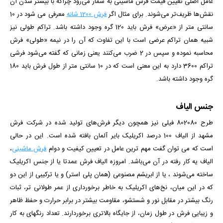
عامل اصلی تعیین قیمت فرش ماشینی به شمار می‌رود چراکه با بیشتر شدن آن
نقش‌ها ظریف‌تر می‌شوند. برای مثال اگر
فرش 1200 شانه
معرفی می شود در 10
سانتی متر از «عرض» فرش باید 120 گره وجود داشته باشد. تراکم طولی نیز
شبیه همان تراکم عرضی است با این تفاوت که آن را در نیمه «طولی» فرش
محاسبه نموده و سپس در 2 ضرب می‌کنند
یعنی زمانی که گفته می‌شود فرشی
تراکم 3600 دارد به این معنی است که در 10 سانتی متر از طول فرش باید 180
گره وجود داشته باشد.
جنس الیاف
طرح 802080
فیلی
نیز همچون دیگر فرش‌های تولید شده در شرکت فرش
مشهد از الیاف 100 درصد اکریلیک بایر آلمان بافته شده است. این در حالی
است که می توان گفت مهم ترین عامل در تعیین کیفیت و دوام
فرش ماشینی
،
الیاف یه کار رفته در آن می‌باشد. امروزه الیاف فرش عمدتا یا از جنس اکریلیک
ساخته می‌شوند ، یا از ابریشم مصنوعی (همان پلی استر) و یا ترکیبی از این دو
که در این میان، نخ‌های اکریلیک به خاطر برخورداری از عمر طولانی تر، ثبات
رنگ بیشتر در مقابل نور و شستشو، مقاومت بیشتر در برابر حرارت و حفظ ظاهر
و زیبایی فرش در طول زمان، از جایگاه بالاتری برخوردارند. تعداد رنگ­­های به کار