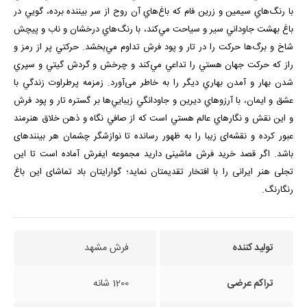
با رنگ‌هاي سيمين و زرين فام كه باغ‌هاي آن روح از سر بيننده برده، ‌گويي در
باغ بهشت جاوداني سير و سياحت مي‌كند، با رنگ‌هاي درخشان و ناب و پیچش
شاخ و برگ‌ها حركت را در تار و پود فرش تداوم مي‌بخشد. حركتي پر از رمز و
راز كه حركت جهان هستي را تداعي مي‌كند و چرخش و گردش گيتي و سپري
شدن بهار و آمدن بهاري ديگر را به خاطر می‌آورد. زمزمه پرطراوت زندگي با
عشق و ايمان، با آرزوهاي ديرين و جاودانگي زيبايي‌ها بر گستره تار و پود فرش
و اين نقش و نگارهاي عالم هستي است كه از صافي نگاه و ذهن خلاق هنرمند
عبور كرده و نقشه‌ای زیبا را به ظهور رسانده تا نوازشگر چشمان هر بیننده­ای
باشد. اگر قصد خرید فرش ماشینی دارید مجموعه ایفرش آماده است تا این
تجلی هنر ایرانی را با افتخار تقدیمتان نماید؛ گوارایتان باد تماشای این باغ
رنگارنگ.
تولید کننده
فرش مشهد
تراکم عرضی
1200 شانه