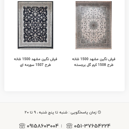
فرش نگین مشهد 1500 شانه
فرش نگین مشهد 1500 شانه
طرح 1508 کرم گل برجسته
طرح 1507 سورمه ای
زمان پاسخگویی : شنبه تا پنج شنبه ، 9 تا 20
09158603004
051-37654224
|