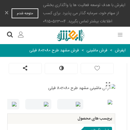
ایفرش با هدف توسعه فعالیت ها یا واگذاری بخشی
×
از سهام خود، سرمایه گذار می پذیرد. برای کسب
متوجه شدم
اطلاعات بیشتر تماس بگیرید. 09150523004
ایفرش
>
فرش ماشینی
>
فرش مشهد طرح 802080 فیلی
برچسب های محصول