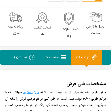
ارسال با گارانتی
پرداخت درب
ضمانت کیفیت
ضمانت بازگشت
سلامت
منزل
کالا
وجه
توضیحات
مشخصات
نظرات(1)
مشخصات فنی فرش
فرش طرح 802080 فیلی
از
محصولات 1200 شانه
فرش مشهد
می­باشد که با
تراکم طولی 3600 تولید شده است.
به طور کلی تراکم عرضی فرش را شانه آن
می‌گویند. شانه فرش عموما برحسب تعداد گره رنگ در هر متر حساب شده و