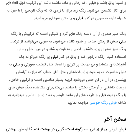
و نسبتا براق باشد و
فیلی
، تم زغالی و مات داشته باشد این ترکیب فوق العاده‌ای
برای اتاق نشیمن می‌شود. رنگ زرد براق یا زردی که ته رنگ نارنجی را با خود به
همراه دارد، به خوبی در کنار
فیلی
و یا حتی نقره ای می‌نشید.
رنگ سبز صدری از آن دسته رنگ‌های گرم و شیکی است که ترکیبش با رنگ
فیلی
بیش از پیش جذاب و خیره کننده می‌شود. به خوبی می‌توانید از ترکیب
رنگ سبز صدری برای داشتن فضایی متفاوت و شاد و در عین حال رسمی
استفاده کنید. رنگ نارنجی تند و براق در کنار
فیلی
پر رنگ می‌تواند یک
آشپزخانه‌ی متمایز و بی نهایت پر انرژی را ایجاد کند. ترکیب صورتی و
فیلی
به
دلیل خاصیت ملایم خود برای فضا‌هایی مثل اتاق خواب که نیاز به آرامش
بیشتری در آن در آن حس می‌شود گزینه بسیار مناسبی است و ترکیبی خاص،
دوست داشتنی و آرامش بخش را فراهم می‌کند.برای مشاهده دیگر فرش های
با رنگ زمینه
فیلی
و طیف های ان مانند طوسی، نقره ای و الماسی میتوانید به
شاخه
فرش رنگ طوسی
مراجعه نمایید.
سخن آخر
فرش ايراني پر از زيبایی سحرگونه است، گويي در بهشت قدم گذارده‌اي؛ بهشتي