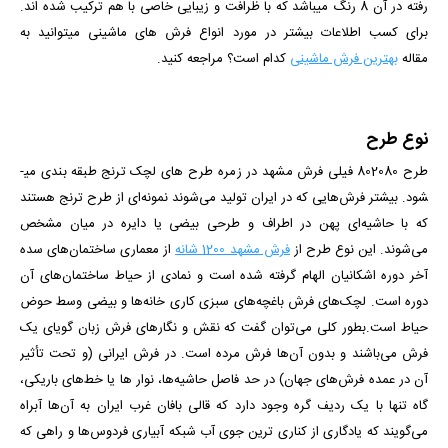
رفته در آن 8 رنگ می­باشد که با ظرافت و زیبایی خاصی با هم ترکیب شده­ اند.
برای کسب اطلاعات بیشتر در مورد انواع فرش های ماشینی میتوانید به
مقاله
بهترین فرش ماشینی
کدام است؟
مراجعه کنید.
نوع طرح
طرح 802080 فیلی فرش مشهد در زمره طرح های لچک ترنج طبقه بندی می­
شود. بیشتر فرش‌هایی که در ایران تولید می‌شوند نمونه‌ای از طرح ترنج هستند
که با حاشیه‌ای پهن در اطراف و طرحی بیضی یا دایره در میان مشخص
می‌شوند. این نوع طرح از
فرش مشهد 1200 شانه
از
معماری ساختمان‌های سده
آخر دوره اشکانیان الهام گرفته شده است و نمادی از حیاط ساختمان‌های آن
دوره است. لچک‌های فرش باغچه‌های سبزی کاری خانه‌ها و بیضی وسط حوض
حیاط است.بطور کلی می‌توان گفت که نقش و نگارهای فرش زبان گویای یک
فرش می‌باشند و بدون آن‌ها فرش مرده است. در فرش ایرانی (و تحت تأثیر
آن در عمده فرش‌های جهان) در حد فاصل حاشیه‌ها، نوار ها یا خط‌های باریکی،
‌گاه تنها با یک ردیف گره وجود دارد که قالی بافان غرب ایران به آن‌ها آبراه
می‌گویند که یادگاری از کناری ترین جوی آب شبکه‌ آبیاری فردوس‌ها و راهی که