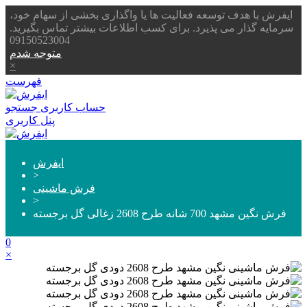
ایفرش با هدف توسعه فعالیت ها یا واگذاری بخشی از سهام خود،
سرمایه گذار می پذیرد. برای کسب اطلاعات بیشتر تماس بگیرید.
09150523004
متوجه شدم
×
فهرست
حساب کاربری
جستجو
پنل کاربری
ایفرش
>
فرش ماشینی
>
فرش نگین مشهد 700 شانه طرح 2608 زغالی گل برجسته
0
×