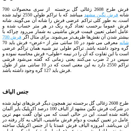
فرش طرح 2608 زغالی گل برجسته
از سری محصولات 700
شانه
فرش نگین مشهد
می­باشد که با تراکم طولی 2550 تولید شده
است. به طور کلی تراکم عرضی فرش را شانه آن می‌گویند. شانه
فرش عموما برحسب تعداد گره رنگ در هر متر حساب شده و
عامل اصلی تعیین قیمت فرش ماشینی به شمار می‌رود چراکه با
بیشتر شدن آن نقش‌ها ظریف‌تر می‌شوند. برای مثال اگر
فرش 700
شانه
معرفی می شود در 10 سانتی متر از «عرض» فرش باید 70
گره وجود داشته باشد. تراکم طولی نیز شبیه همان تراکم عرضی
است با این تفاوت که آن را در نیمه «طولی» فرش محاسبه نموده و
سپس در 2 ضرب می‌کنند یعنی زمانی که گفته می‌شود فرشی
تراکم 2550 دارد به این معنی است که در 10 سانتی متر از طول
فرش باید 127 گره وجود داشته باشد.
جنس الیاف
طرح
2608 زغالی
گل برجسته
نیز همچون دیگر فرش‌های تولید شده
در شرکت فرش نگین مشهد از الیاف 100 درصد اکریلیک بایر آلمان
بافته شده است. این در حالی است که می توان گفت مهم ترین
عامل در تعیین کیفیت و دوام
فرش ماشینی، الیاف یه کار رفته در
آن می‌باشد. امروزه الیاف فرش عمدتا یا از جنس اکریلیک ساخته
می‌شوند ، یا از ابریشم مصنوعی (همان پلی استر) و یا ترکیبی از این