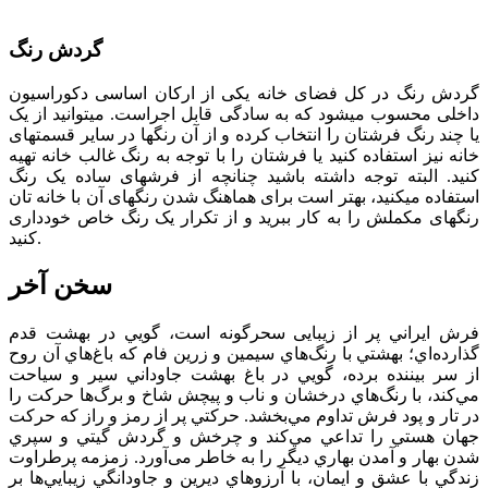
گردش رنگ
گردش رنگ در کل فضای خانه یکی از ارکان اساسی دکوراسیون
داخلی محسوب می­شود که به سادگی قابل اجراست. می­توانید از یک
یا چند رنگ فرش­تان را انتخاب کرده و از آن رنگ­ها در سایر قسمت­های
خانه نیز استفاده کنید یا فرشتان را با توجه به رنگ غالب خانه تهیه
کنید. البته توجه داشته باشید چنانچه از فرش­های ساده یک رنگ
استفاده می­کنید، بهتر است برای هماهنگ شدن رنگ­های آن با خانه­ تان
رنگ­های مکملش را به کار ببرید و از تکرار یک رنگ خاص خودداری
کنید.
سخن آخر
فرش ايراني پر از زيبایی سحرگونه است، گويي در بهشت قدم
گذارده‌اي؛ بهشتي با رنگ‌هاي سيمين و زرين فام كه باغ‌هاي آن روح
از سر بيننده برده، ‌گويي در باغ بهشت جاوداني سير و سياحت
مي‌كند، با رنگ‌هاي درخشان و ناب و پیچش شاخ و برگ‌ها حركت را
در تار و پود فرش تداوم مي‌بخشد. حركتي پر از رمز و راز كه حركت
جهان هستي را تداعي مي‌كند و چرخش و گردش گيتي و سپري
شدن بهار و آمدن بهاري ديگر را به خاطر می‌آورد. زمزمه پرطراوت
زندگي با عشق و ايمان، با آرزوهاي ديرين و جاودانگي زيبايي‌ها بر