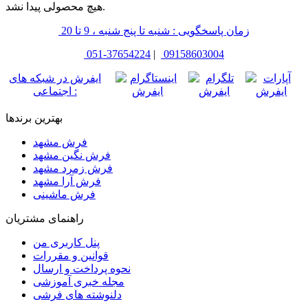
هیچ محصولی پیدا نشد.
زمان پاسخگویی : شنبه تا پنج شنبه ، 9 تا 20
051-37654224
|
09158603004
ایفرش در شبکه های
اجتماعی :
بهترین برندها
فرش مشهد
فرش نگین مشهد
فرش زمرد مشهد
فرش آرا مشهد
فرش ماشینی
راهنمای مشتریان
پنل کاربری من
قوانین و مقررات
نحوه پرداخت و ارسال
مجله خبری آموزشی
دلنوشته های فرشی