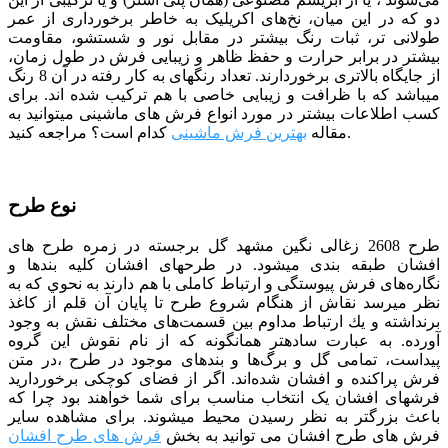
دو که در این میان، نخ‌های اکریلیک به خاطر برخورداری از عمر
طولانی تر، ثبات رنگ بیشتر در مقابل نور و شستشو، مقاومت
بیشتر در برابر حرارت و حفظ ظاهر و زیبایی فرش در طول زمان،
از جایگاه بالاتری برخوردارند. تعداد رنگ­­های به کار رفته در آن 8 رنگ
می­باشد که با ظرافت و زیبایی خاصی با هم ترکیب شده­ اند. برای
کسب اطلاعات بیشتر در مورد انواع فرش های ماشینی میتوانید به
کدام است؟ مراجعه کنید.
مقاله
بهترین فرش ماشینی
نوع طرح
طرح 2608 زغالی نگین مشهد
گل برجسته در زمره طرح های
افشان طبقه بندی می­شود. در طرح­های افشان كليه بندها و
نگاره‌های فرش پيوستگی و ارتباط كاملی با هم دارند به نحوي كه به
نظر مي­رسد نقاش از هنگام شروع طرح تا پايان آن قلم از كاغذ
برنداشته و يك ارتباط مداوم بين قسمت‌های مختلف نقش به وجود
آورده. به عبارت ساده­تر همان­گونه كه از نام نقوش اين گروه
پيداست، تمامی گل و برگ‌ها و بندهای موجود در طرح ،در متن
فرش پراكنده و افشان شده‌اند. اگر از فضای کوچکی برخوردارید
فرش­های افشان یک انتخاب مناسب برای شما خواهند بود چرا که
باعث بزرگ­تر به نظر رسیدن محیط می­شوند.
برای مشاهده سایر
فرش های طرح افشان می توانید به بخش
فرش های طرح افشان