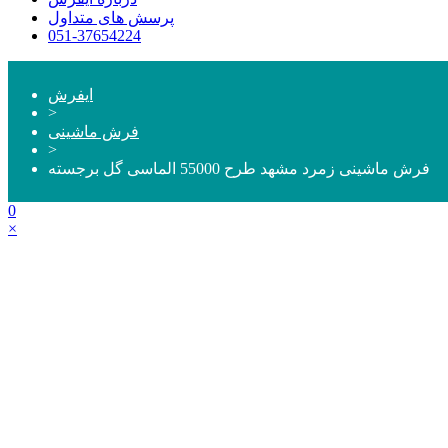
پرسش های متداول
051-37654224
ایفرش
>
فرش ماشینی
>
فرش ماشینی زمرد مشهد طرح 55000 الماسی گل برجسته
0
×