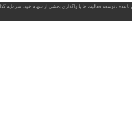
ا هدف توسعه فعالیت ها یا واگذاری بخشی از سهام خود، سرمایه گذار می پذ