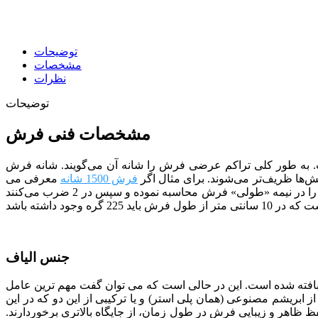
توضیحات
مشخصات
نظرات
توضیحات
مشخصات فنی فرش
طولی 4500 تولید شده است. به طور کلی تراکم عرضی فرش را شانه آن می‌گویند. شانه فرش
‌ها ظریف‌تر می‌شوند. برای مثال اگر
فرش 1500 شانه
معرفی می
شود در 10 سانتی متر از «عرض» فرش باید 150 گره وجود داشته باشد. تراکم طولی نیز شبیه همان تراکم عرضی است با این تفاوت که آن را در نیمه «طولی» فرش محاسبه نموده و سپس در 2 ضرب می‌کنند
جنس الیاف
 شرکت فرش زمرد مشهد از الیاف 100 درصد اکریلیک بایر آلمان بافته شده است. این در حالی است که می توان گفت مهم ترین عامل
 ابریشم مصنوعی (همان پلی استر) و یا ترکیبی از این دو که در این
ظ ظاهر و زیبایی فرش در طول زمان، از جایگاه بالاتری برخوردارند.