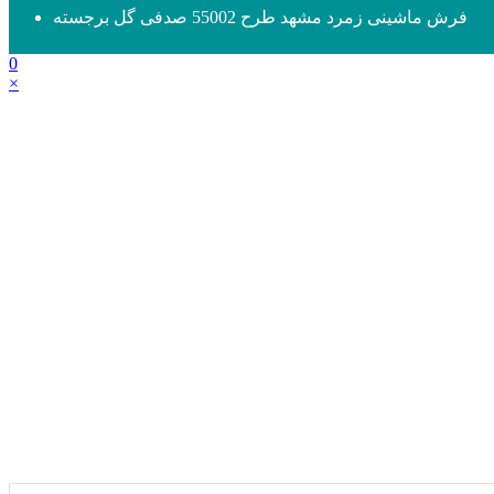
فرش ماشینی زمرد مشهد طرح 55002 صدفی گل برجسته
0
×