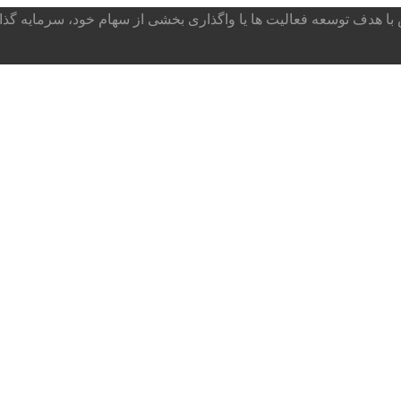
ا هدف توسعه فعالیت ها یا واگذاری بخشی از سهام خود، سرمایه گذار می پذ