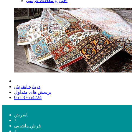
اخبار و مقالات فرشی
درباره ایفرش
پرسش های متداول
051-37654224
ایفرش
>
فرش ماشینی
>