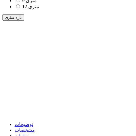
9 متری
12 متری
توضیحات
مشخصات
نظرات