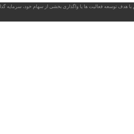
ا هدف توسعه فعالیت ها یا واگذاری بخشی از سهام خود، سرمایه گذار می پذ