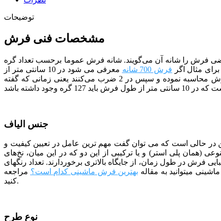
توضیحات
مشخصات فنی فرش
ه طور کلی تراکم عرضی فرش را شانه آن می‌گویند. شانه فرش عموما برحسب تعداد گره
برای مثال اگر
فرش 700 شانه
معرفی می شود در 10 سانتی متر از
«عرض» فرش باید 70 گره وجود داشته باشد. تراکم طولی نیز شبیه همان تراکم عرضی است با این تفاوت که آن را در نیمه «طولی» فرش محاسبه نموده و سپس در 2 ضرب می‌کنند یعنی زمانی که گفته
جنس الیاف
درصد اکریلیک بایر آلمان بافته شده است. این در حالی است که می توان گفت مهم ترین عامل در تعیین کیفیت و
ی (همان پلی استر) و یا ترکیبی از این دو که در این میان، نخ‌های
 فرش در طول زمان، از جایگاه بالاتری برخوردارند. تعداد رنگ­­های
بهترین فرش ماشینی کدام است؟
مراجعه
کنید.
نوع طرح