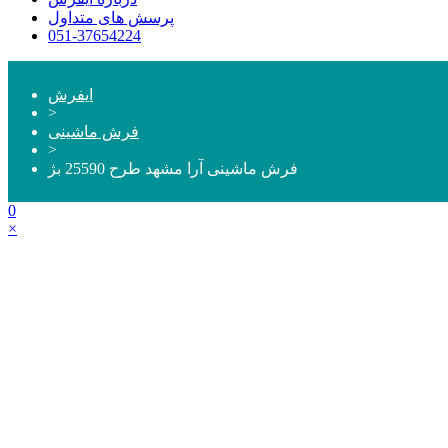
پرسش های متداول
051-37654224
ایفرش
>
فرش ماشینی
>
فرش ماشینی آرا مشهد طرح 25590 بژ
0
×