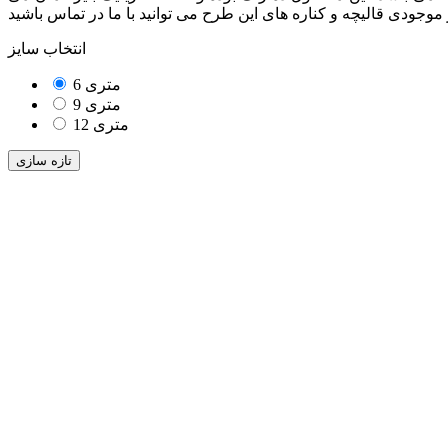
انتخاب سایز
6 متری
9 متری
12 متری