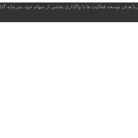
ا هدف توسعه فعالیت ها یا واگذاری بخشی از سهام خود، سرمایه گذار می پذ