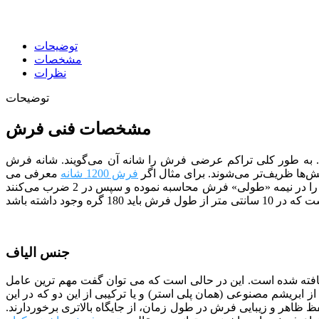
توضیحات
مشخصات
نظرات
توضیحات
مشخصات فنی فرش
طولی 3600 تولید شده است. به طور کلی تراکم عرضی فرش را شانه آن می‌گویند. شانه فرش
‌ها ظریف‌تر می‌شوند. برای مثال اگر
فرش 1200 شانه
معرفی می
شود در 10 سانتی متر از «عرض» فرش باید 120 گره وجود داشته باشد. تراکم طولی نیز شبیه همان تراکم عرضی است با این تفاوت که آن را در نیمه «طولی» فرش محاسبه نموده و سپس در 2 ضرب می‌کنند
جنس الیاف
ک بایر آلمان بافته شده است. این در حالی است که می توان گفت مهم ترین عامل
از ابریشم مصنوعی (همان پلی استر) و یا ترکیبی از این دو که در این
ظ ظاهر و زیبایی فرش در طول زمان، از جایگاه بالاتری برخوردارند.