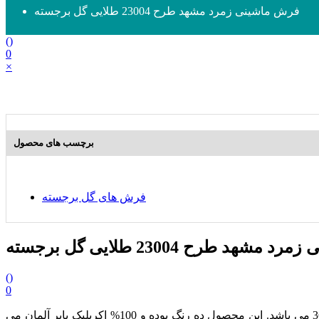
فرش ماشینی زمرد مشهد طرح 23004 طلایی گل برجسته
(
)
0
×
برچسب های محصول
فرش های گل برجسته
شهد طرح 23004 طلایی گل برجسته
(
)
0
از مجموعه محصولات هزار و دویست شانه بوده که دارای تراکم طولی 3600 می باشد. این محصول ده رنگ بوده و 100% اکریلیک بایر آلمان می