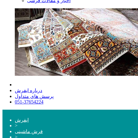
اخبار و مقالات فرشی
درباره ایفرش
پرسش های متداول
051-37654224
ایفرش
>
فرش ماشینی
>