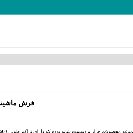
فرش ماشینی زمرد م