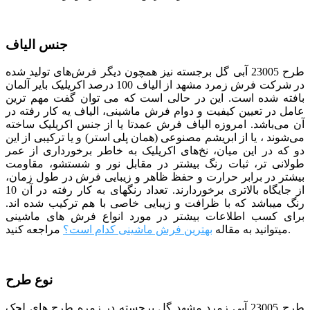
جنس الیاف
طرح 23005 آبی
گل برجسته
نیز همچون دیگر فرش‌های تولید شده
در شرکت فرش
زمرد
مشهد از الیاف 100 درصد اکریلیک بایر آلمان
بافته شده است. این در حالی است که می توان گفت مهم ترین
عامل در تعیین کیفیت و دوام فرش ماشینی، الیاف یه کار رفته در
آن می‌باشد. امروزه الیاف فرش عمدتا یا از جنس اکریلیک ساخته
می‌شوند ، یا از ابریشم مصنوعی (همان پلی استر) و یا ترکیبی از این
دو که در این میان، نخ‌های اکریلیک به خاطر برخورداری از عمر
طولانی تر، ثبات رنگ بیشتر در مقابل نور و شستشو، مقاومت
بیشتر در برابر حرارت و حفظ ظاهر و زیبایی فرش در طول زمان،
از جایگاه بالاتری برخوردارند. تعداد رنگ­­های به کار رفته در آن 10
رنگ می­باشد که با ظرافت و زیبایی خاصی با هم ترکیب شده­ اند.
برای کسب اطلاعات بیشتر در مورد انواع فرش های ماشینی
مراجعه کنید.
میتوانید به مقاله
بهترین فرش ماشینی کدام است؟
نوع طرح
طرح 23005 آبی زمرد مشهد
گل برجسته
در زمره طرح های لچک