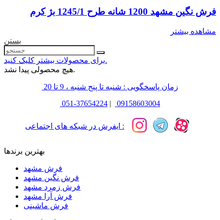
فرش نگین مشهد 1200 شانه طرح 1245/1 بژ کرم
مشاهده بیشتر
بستن
برای محصولات بیشتر کلیک کنید.
هیچ محصولی پیدا نشد.
زمان پاسخگویی : شنبه تا پنج شنبه ، 9 تا 20
051-37654224
|
09158603004
ایفرش در شبکه های اجتماعی :
بهترین برندها
فرش مشهد
فرش نگین مشهد
فرش زمرد مشهد
فرش آرا مشهد
فرش ماشینی