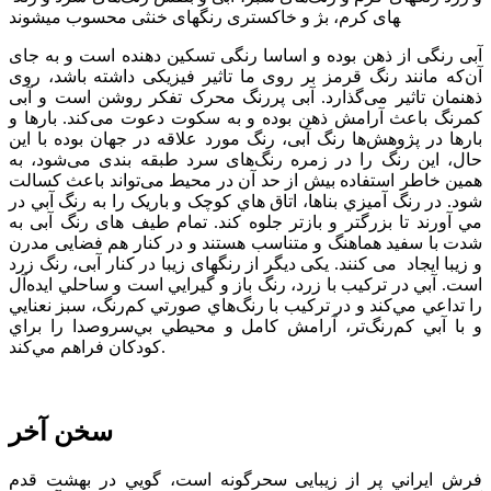
های کرم، بژ و خاکستری رنگهای خنثی محسوب می­شوند
آبی رنگی از ذهن بوده و اساسا رنگی تسکین دهنده است و به جای
آن‌که مانند رنگ قرمز بر روی ما تاثیر فیزیکی داشته باشد، روی
ذهنمان تاثیر می‌گذارد. آبی پررنگ محرک تفکر روشن است و آبی
کمرنگ باعث آرامش ذهن بوده و به سکوت دعوت می‌کند. بارها و
بارها در پژوهش‌ها رنگ آبی، رنگ مورد علاقه در جهان بوده با این
حال، این رنگ را در زمره رنگ‌های سرد طبقه بندی می‌شود، به
همین خاطر استفاده بیش از حد آن در محیط می‌تواند باعث کسالت
شود. در رنگ آميزي بناها، اتاق هاي کوچک و باريک را به رنگ آبي در
مي آورند تا بزرگتر و بازتر جلوه کند. تمام طیف های رنگ آبی به
شدت با سفید هماهنگ و متناسب هستند و در کنار هم فضایی مدرن
و زیبا ایجاد می کنند. یکی دیگر از رنگهای زیبا در کنار آبی، رنگ زرد
است. آبي در تركيب با زرد، رنگ باز و گيرايي است و ساحلي ايده‌آل
را تداعي مي‌كند و در تركيب با رنگ‌هاي صورتي كم‌رنگ، سبز نعنايي
و با آبي كم‌رنگ‌تر، آرامش ‌كامل و محيطي بي‌سروصدا را براي
كودكان فراهم مي‌كند.
سخن آخر
فرش ايراني پر از زيبایی سحرگونه است، گويي در بهشت قدم