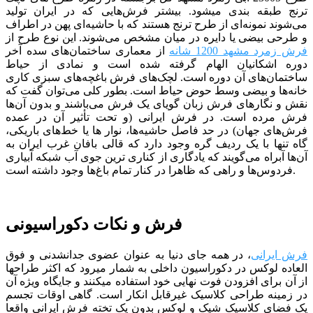
ترنج طبقه بندی می­شود. بیشتر فرش‌هایی که در ایران تولید
می‌شوند نمونه‌ای از طرح ترنج هستند که با حاشیه‌ای پهن در اطراف
و طرحی بیضی یا دایره در میان مشخص می‌شوند. این نوع طرح از
فرش زمرد مشهد 1200 شانه
از معماری ساختمان‌های سده آخر
دوره اشکانیان الهام گرفته شده است و نمادی از حیاط
ساختمان‌های آن دوره است. لچک‌های فرش باغچه‌های سبزی کاری
خانه‌ها و بیضی وسط حوض حیاط است. بطور کلی می‌توان گفت که
نقش و نگارهای فرش زبان گویای یک فرش می‌باشند و بدون آن‌ها
فرش مرده است. در فرش ایرانی (و تحت تأثیر آن در عمده
فرش‌های جهان) در حد فاصل حاشیه‌ها، نوار ها یا خط‌های باریکی،
‌گاه تنها با یک ردیف گره وجود دارد که قالی بافان غرب ایران به
آن‌ها آبراه می‌گویند که یادگاری از کناری ترین جوی آب شبکه‌ آبیاری
فردوس‌ها و راهی که ظاهرا در کنار تمام باغ‌ها وجود داشته است.
فرش و نکات دکوراسیونی
فرش ایرانی
، در همه جای دنیا به عنوان عضوی جدانشدنی و فوق
العاده لوکس در دکوراسیون داخلی به شمار میرود که اکثر طراح­ها
از آن برای افزودن فوت نهایی خود استفاده می­کنند و جایگاه ویژه آن
در زمینه طراحی کلاسیک غیرقابل انکار است. گاهی اوقات تجسم
یک فضای کلاسیک شیک و لوکس بدون یک تخته فرش ایرانی واقعا