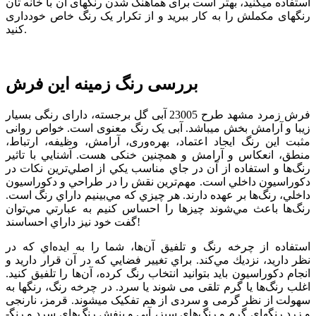
استفاده می­کنید، بهتر است برای هماهنگ شدن رنگ­های آن با خانه­ تان
رنگ­های مکملش را به کار ببرید و از تکرار یک رنگ خاص خودداری
کنید.
بررسی رنگ زمینه این فرش
فرش زمرد مشهد طرح 23005 آبی گل برجسته، دارای رنگی بسیار
زیبا و آرامش بخش می­باشد. آبی یک رنگ معنوی است. خواص روانی
مثبت این رنگ ایجاد اعتماد، بهره‌وری، آرامش، وظیفه، ارتباط،
منطق، انعکاس و آرامش و همچنین خنکی هست. آشنايي با تاثير
رنگ‌ها و استفاده از آن‌ در جاي مناسب يكي از اصلي‌ترين نكات در
دكوراسيون داخلي است. مهم‌ترين نقش را در طراحي و دكوراسيون
داخلي، رنگ‌ها بر عهده دارند. هر چيزي كه مي‌بينيم داراي رنگ است.
رنگ‌ها باعث مي‌شوند چيزها را احساس كنيم به عبارتي مي‌توان
گفت خود نيز داراي احساسند!
استفاده از چرخه رنگ و تلفيق آن‌ها، شما را به ايده‌اي كه در
نظر داريد، نزديك مي‌كند. براي تغيير فضايي كه در آن قرار داريد و
انجام دكوراسيون بايد بتوانيد انتخاب رنگ كرده، آن‌ها را تلفيق كنيد.
اغلب رنگ‌ها يا گرم تلقی می شوند يا سرد. در چرخه رنگ، رنگ­ها به
سهولت از نظر گرمی و سردی از هم تفکيک می­شوند. قرمز، نارنجی
و زرد رنگ­های گرم و رنگ‌های سبز، آبی و بنفش رنگ‌های سرد و رنگ­