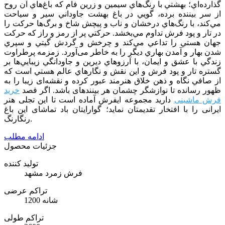
گذارده‌اي؛ بهشتي با رنگ‌هاي سيمين و زرين فام كه باغ‌هاي آن روح
از سر بيننده برده، ‌گويي در باغ بهشت جاوداني سير و سياحت
مي‌كند، با رنگ‌هاي درخشان و ناب و پیچش شاخ و برگ‌ها حركت را
در تار و پود فرش تداوم مي‌بخشد. حركتي پر از رمز و راز كه حركت
جهان هستي را تداعي مي‌كند و چرخش و گردش گيتي و سپري
شدن بهار و آمدن بهاري ديگر را به خاطر می‌آورد. زمزمه پرطراوت
زندگي با عشق و ايمان، با آرزوهاي ديرين و جاودانگي زيبايي‌ها بر
گستره تار و پود فرش و اين نقش و نگارهاي عالم هستي است كه
از صافي نگاه و ذهن خلاق هنرمند عبور كرده و نقشه‌ای زیبا را به
ظهور رسانده تا نوازشگر چشمان هر بیننده­ای باشد. اگر قصد
خرید
فرش ماشینی
دارید مجموعه ایفرش آماده است تا این تجلی هنر
ایرانی را با افتخار تقدیمتان نماید؛ گوارایتان باد تماشای این باغ
رنگارنگ.
ادامه مطلب
جزئیات محصول
تولید کننده
فرش زمرد مشهد
تراکم عرضی
1200 شانه
تراکم طولی