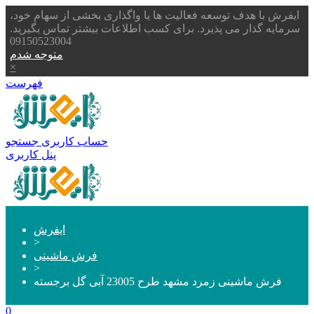
ایفرش با هدف توسعه فعالیت ها یا واگذاری بخشی از سهام خود،
سرمایه گذار می پذیرد. برای کسب اطلاعات بیشتر تماس بگیرید.
09150523004
متوجه شدم
×
فهرست
حساب کاربری
جستجو
پنل کاربری
ایفرش
>
فرش ماشینی
>
فرش ماشینی زمرد مشهد طرح 23005 آبی گل برجسته
0