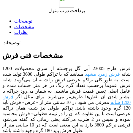
پرداخت درب منزل
توضیحات
مشخصات
نظرات
توضیحات
مشخصات فنی فرش
فرش طرح 23005 آبی
گل برجسته از سری محصولات 1200
شانه
فرش زمرد مشهد
می­باشد که با تراکم طولی 3600 تولید شده
است. به طور کلی تراکم عرضی فرش را شانه آن می‌گویند. شانه
فرش عموما برحسب تعداد گره رنگ در هر متر حساب شده و
عامل اصلی تعیین قیمت فرش ماشینی به شمار می‌رود چراکه با
بیشتر شدن آن نقش‌ها ظریف‌تر می‌شوند. برای مثال اگر
فرش
1200 شانه
معرفی می شود در 10 سانتی متر از «عرض» فرش باید
120 گره وجود داشته باشد. تراکم طولی نیز شبیه همان تراکم
عرضی است با این تفاوت که آن را در نیمه «طولی» فرش محاسبه
نموده و سپس در 2 ضرب می‌کنند یعنی زمانی که گفته می‌شود
فرشی تراکم 3600 دارد به این معنی است که در 10 سانتی متر از
طول فرش باید 180 گره وجود داشته باشد.