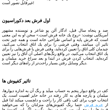
غیرقابل تصور است!
اول فرش بعد دکوراسیون
صد و پنجاه سال قبل، ادگار آلن پو شاعر و نویسنده مشهور
آمریکایی نوشت: «روح یك خانه فرش است.» سخن او به این معنی
است كه فرش پایه و اساس طراحی خانه است و همه چیز تحت
تاثیر آن می­باشد. وقتی فرشی را برای یك اتاق انتخاب می‌كنید،
چیدمان كلی اتاق را تعیین كرده‌اید، وقتی فرش یا فرش‌هایی را برای
یك اتاق انتخاب می‌كنید، در واقع رنگ‌های اصلی آن اتاق را نیز تعیین
كرده‌اید. انتخاب کردن فرش در ابتدا و بعد سراغ خرید مبلمان و
دیگر وسایل رفتن بسیار راحت‌تر از راه‌های دیگر است.
تاثیر کفپوش ها
کف در واقع دیوار پنجم به حساب می­آید و رنگ آن به اندازه دیوارها،
مبلمان و پارچه ­های به کار رفته در خانه حایز اهمیت است. یک
انتخاب خوب برای کف باقی کار را راحت و دلچسب می­کند لذا قبل
از
خرید فرش
حتما رنگ کفپوش‌های منزلتان را که می‌خواهید
فرش‌ها را روی آن پهن کنید در نظر بگیرید، اگر این کفپوش‌ها