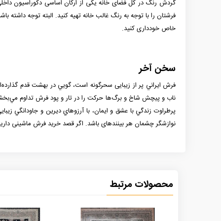
گردش رنگ در کل فضای خانه یکی از ارکان اساسی دکوراسیون داخلی محس
فرشتان را با توجه به رنگ غالب خانه تهیه کنید. البته توجه داشته باش
خاص خودداری کنید.
سخن آخر
فرش ايراني پر از زيبایی سحرگونه است، گويي در بهشت قدم گذارده‌ا
ناب و پیچش شاخ و برگ‌ها حركت را در تار و پود فرش تداوم مي‌بخش
پرطراوت زندگي با عشق و ايمان، با آرزوهاي ديرين و جاودانگي زيباي
نوازشگر چشمان هر بیننده­ای باشد. اگر قصد خرید فرش ماشینی دارید مج
محصولات مرتبط