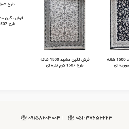
مشاه
طرح 1507 کرم مسی
 بیشتر
مشاهده بیشتر
فرش نگین مشهد 1500 شانه
فرش نگین مشهد 1500 شانه
طرح 1507 کرم نقره ای
09158603004
051-37654224
|