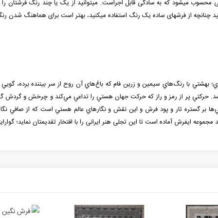
وب می­شود که به سادگی قابل اجراست. می­توانید از یک یا چند رنگ فرش­تان را انتخاب
ید چنانچه از فرش­های ساده یک رنگ استفاده می­کنید، بهتر است برای هماهنگ شدن رنگ­ها
ي؛ بهشتي با رنگ‌هاي سيمين و زرين فام كه باغ‌هاي آن روح از سر بيننده برده، ‌گوي
د. حركتي پر از رمز و راز كه حركت جهان هستي را تداعي مي‌كند و چرخش و گردش گيتي
ي‌ها بر گستره تار و پود فرش و اين نقش و نگارهاي عالم هستي است كه از صافي نگاه و
موعه ایفرش آماده است تا این تجلی هنر ایرانی را با افتخار تقدیمتان نماید؛ گوارایت