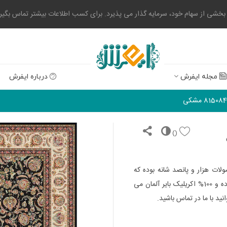
 از سهام خود، سرمایه گذار می پذیرد. برای کسب اطلاعات بیشتر تماس بگیرید. 0523004
مجله ایفرش
درباره ایفرش
)
(
لات هزار و پانصد شانه بوده که
دارای تراکم طولی 4500 می باشد. این محصول هشت رنگ بوده و 100% اکریلیک بایر آلمان می
ید با ما در تماس باشید.