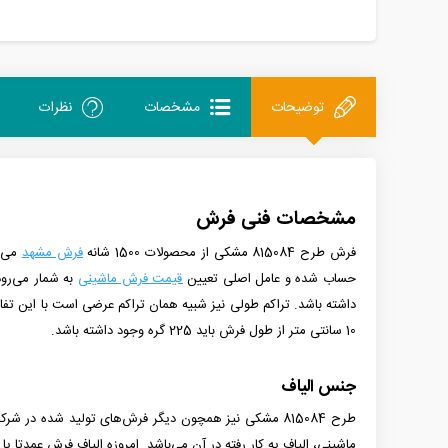
توضیحات
مشخصات
نظرات
مشخصات فنی فرش
فرش طرح 815084 مشکی
از
محصولات 1500 شانه
فرش مشهد
می باشد
حساب شده و عامل اصلی تعیین
قیمت فرش ماشینی
به شمار می‌رود
داشته باشد. تراکم طولی نیز شبیه همان تراکم عرضی است با این تفاوت که 
10 سانتی متر از طول فرش باید 225 گره وجود داشته باشد.
جنس الیاف
طرح 815084 مشکی
ماشینی، الیاف یه کار رفته در آن می‌باشد. امروزه الیاف فرش عمدتا ی