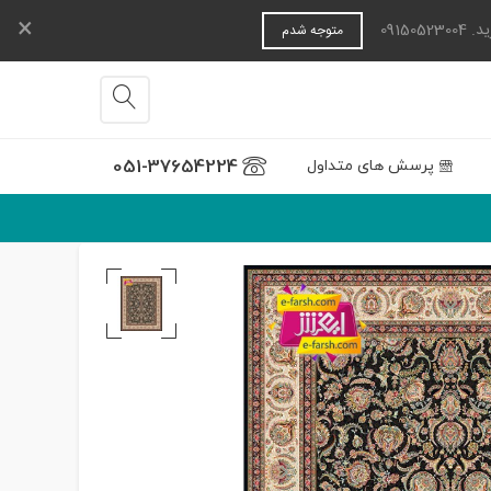
×
0915
متوجه شدم
051-37654224
پرسش های متداول