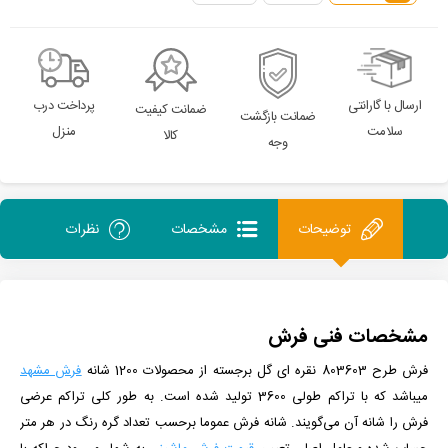
ارسال با گارانتی
پرداخت درب
ضمانت کیفیت
ضمانت بازگشت
سلامت
منزل
کالا
وجه
توضیحات
مشخصات
نظرات
مشخصات فنی فرش
فرش طرح 803603 نقره ای گل برجسته
از
محصولات 1200 شانه
فرش مشهد
می­باشد که با تراکم طولی 3600 تولید شده است.
به طور کلی تراکم عرضی
فرش را شانه آن می‌گویند. شانه فرش عموما برحسب تعداد گره رنگ در هر متر