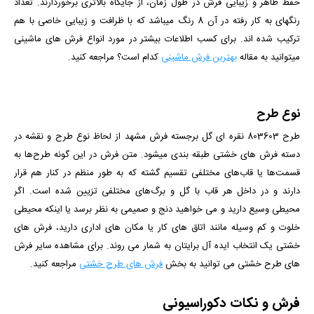
حفظ ظاهر و زیبایی فرش در طول زمان، از جایگاه بالاتری برخوردارند. تعداد
رنگ­­های به کار رفته در آن 8 رنگ می­باشد که با ظرافت و زیبایی خاصی با هم
ترکیب شده­ اند. برای کسب اطلاعات بیشتر در مورد انواع فرش های ماشینی
میتوانید به مقاله
بهترین فرش ماشینی
کدام است؟ مراجعه کنید.
نوع طرح
طرح 803603 نقره ای گل برجسته فرش مشهد
از لحاظ نوع طرح و نقشه در
دسته فرش های خشتی طبقه بندی میشود. متن فرش در این گونه طرح‌ها به
قسمت‌ها یا قاب‌های مختلفی تقسیم گشته که به طور منظم در کنار هم قرار
دارند و در داخل هر قاب با گل و برگ‌های مختلفی تزیین شده است. اگر
محیطی وسیع دارید و می خواهید دنج و صمیمی به نظر برسد یا اینکه محیطی
خلوت و کم وسیله مانند اتاق های کار یا مکان های اداری دارید، فرش های
خشتی یک انتخاب ایده آل برایتان به شمار می روند.
برای مشاهده سایر فرش
های طرح خشتی می توانید به بخش
فرش های طرح خشتی
مراجعه کنید.
فرش و نکات دکوراسیونی