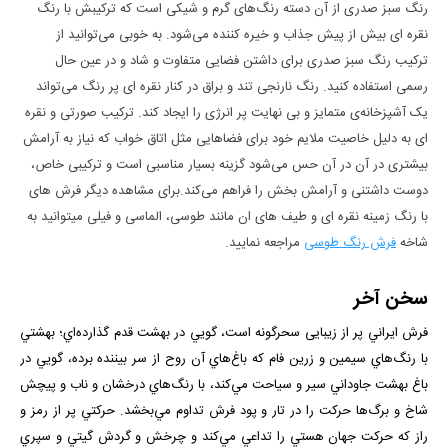
رنگ سبز صدری از آن دسته رنگ‌های گرم و شیکی است که ترکیبش با رنگ
نقره ای بیش از پیش جذاب و خیره کننده می‌شود. به خوبی می‌توانید از
ترکیب رنگ سبز صدری برای داشتن فضایی متفاوت و شاد و در عین حال
رسمی استفاده کنید. رنگ نارنجی تند و براق در کنار نقره ای پر رنگ می‌تواند
یک آشپزخانه‌ی متمایز و بی نهایت پر انرژی را ایجاد کند. ترکیب صورتی و نقره
ای به دلیل خاصیت ملایم خود برای فضا‌هایی مثل اتاق خواب که نیاز به آرامش
بیشتری در آن در آن حس می‌شود گزینه بسیار مناسبی است و ترکیبی خاص،
دوست داشتنی و آرامش بخش را فراهم می‌کند.برای مشاهده دیگر فرش های
با رنگ زمینه نقره ای و طیف های ان مانند طوسی، الماسی و فیلی میتوانید به
شاخه
فرش رنگ طوسی
مراجعه نمایید.
سخن آخر
فرش ايراني پر از زيبایی سحرگونه است، گويي در بهشت قدم گذارده‌اي؛ بهشتي
با رنگ‌هاي سيمين و زرين فام كه باغ‌هاي آن روح از سر بيننده برده، ‌گويي در
باغ بهشت جاوداني سير و سياحت مي‌كند، با رنگ‌هاي درخشان و ناب و پیچش
شاخ و برگ‌ها حركت را در تار و پود فرش تداوم مي‌بخشد. حركتي پر از رمز و
راز كه حركت جهان هستي را تداعي مي‌كند و چرخش و گردش گيتي و سپري