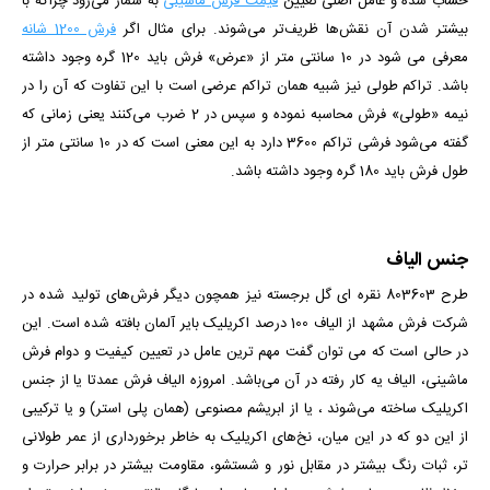
حساب شده و عامل اصلی تعیین
قیمت فرش ماشینی
به شمار می‌رود چراکه با
بیشتر شدن آن نقش‌ها ظریف‌تر می‌شوند. برای مثال اگر
فرش 1200 شانه
معرفی می شود در 10 سانتی متر از «عرض» فرش باید 120 گره وجود داشته
باشد. تراکم طولی نیز شبیه همان تراکم عرضی است با این تفاوت که آن را در
نیمه «طولی» فرش محاسبه نموده و سپس در 2 ضرب می‌کنند
یعنی زمانی که
گفته می‌شود فرشی تراکم 3600 دارد به این معنی است که در 10 سانتی متر از
طول فرش باید 180 گره وجود داشته باشد.
جنس الیاف
طرح 803603 نقره ای گل برجسته
نیز همچون دیگر فرش‌های تولید شده در
شرکت فرش مشهد از الیاف 100 درصد اکریلیک بایر آلمان بافته شده است. این
در حالی است که می توان گفت مهم ترین عامل در تعیین کیفیت و دوام فرش
ماشینی، الیاف یه کار رفته در آن می‌باشد. امروزه الیاف فرش عمدتا یا از جنس
اکریلیک ساخته می‌شوند ، یا از ابریشم مصنوعی (همان پلی استر) و یا ترکیبی
از این دو که در این میان، نخ‌های اکریلیک به خاطر برخورداری از عمر طولانی
تر، ثبات رنگ بیشتر در مقابل نور و شستشو، مقاومت بیشتر در برابر حرارت و