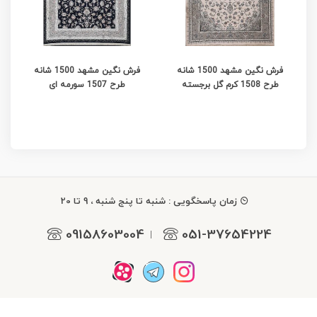
فرش نگین مشهد 1500 شانه
فرش نگین مشهد 1500 شانه
طرح 1508 کرم گل برجسته
طرح 1507 سورمه ای
زمان پاسخگویی : شنبه تا پنج شنبه ، 9 تا 20
09158603004
051-37654224
|