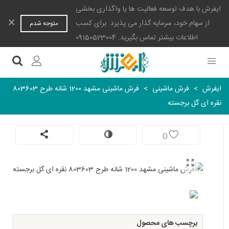
ایفرش با هدف توسعه فعالیت ها یا واگذاری بخشی
×
از سهام خود، سرمایه گذار می پذیرد. برای کسب
متوجه شدم
اطلاعات بیشتر تماس بگیرید. 09150523004
ایفرش
>
فرش ماشینی
>
فرش ماشینی مشهد 1200 شانه طرح 803603
نقره ای گل برجسته
)
(
برچسب های محصول