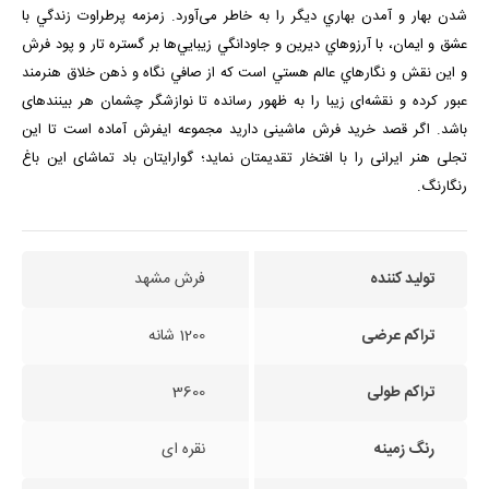
شدن بهار و آمدن بهاري ديگر را به خاطر می‌آورد. زمزمه پرطراوت زندگي با
عشق و ايمان، با آرزوهاي ديرين و جاودانگي زيبايي‌ها بر گستره تار و پود فرش
و اين نقش و نگارهاي عالم هستي است كه از صافي نگاه و ذهن خلاق هنرمند
عبور كرده و نقشه‌ای زیبا را به ظهور رسانده تا نوازشگر چشمان هر بیننده­ای
باشد. اگر قصد خرید فرش ماشینی دارید مجموعه ایفرش آماده است تا این
تجلی هنر ایرانی را با افتخار تقدیمتان نماید؛ گوارایتان باد تماشای این باغ
رنگارنگ.
تولید کننده
فرش مشهد
تراکم عرضی
1200 شانه
تراکم طولی
3600
رنگ زمینه
نقره ای