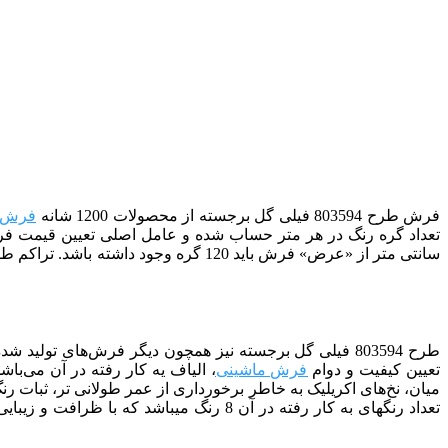
فرش طرح 803594 فیلی گل برجسته
از
محصولات 1200 شانه
فرش 
تعداد گره رنگ در هر متر حساب شده و عامل اصلی تعیین قیمت فرش
سانتی متر از «عرض» فرش باید 120 گره وجود داشته باشد. تراکم طولی نیز شبیه همان تراکم عرضی است با این تفاوت که آن را در نیمه «طولی» فرش محاسبه نموده و سپس در 2 ضرب می‌کنند
طرح 803594
فیلی گل برجسته
تعیین کیفیت و دوام
فرش ماشینی
، الیاف یه کار رفته در آن می‌باش
میان، نخ‌های اکریلیک به خاطر برخورداری از عمر طولانی تر، ثبات ر
تعداد رنگ­­های به کار رفته در آن 8 رنگ می­باشد که با ظرافت و زیبایی خاصی با هم ترکیب شده­ اند. برای کسب اطلاعات بیشتر در مورد انواع فرش های ماشینی میتوانید به مقاله