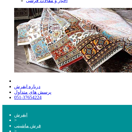
اخبار و مقالات فرشی
درباره ایفرش
پرسش های متداول
051-37654224
ایفرش
>
فرش ماشینی
>