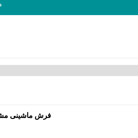
فرش
فرش ماشینی مشهد 1200 شانه طرح 803594 فیلی 