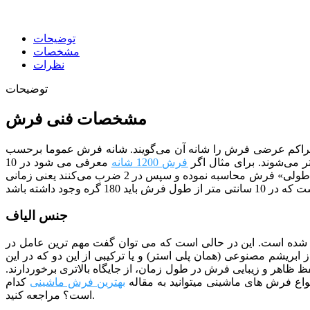
توضیحات
مشخصات
نظرات
توضیحات
مشخصات فنی فرش
راکم عرضی فرش را شانه آن می‌گویند. شانه فرش عموما برحسب
 می‌شوند. برای مثال اگر
فرش 1200 شانه
معرفی می شود در 10
یعنی زمانی
جنس الیاف
هد از الیاف 100 درصد اکریلیک بایر آلمان بافته شده است. این در حالی است که می توان گفت مهم ترین عامل در
ز ابریشم مصنوعی (همان پلی استر) و یا ترکیبی از این دو که در این
ظ ظاهر و زیبایی فرش در طول زمان، از جایگاه بالاتری برخوردارند.
بهترین فرش ماشینی
کدام
مراجعه کنید.
است؟