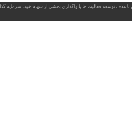
ا هدف توسعه فعالیت ها یا واگذاری بخشی از سهام خود، سرمایه گذار می پذ