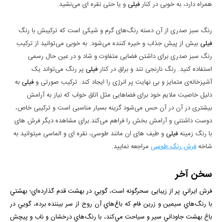
همراه دارد، به خوبی در کنار
فیلی
و یا حتی نقره ای می‌نشید.
رنگ سبز صدری از آن دسته رنگ‌های گرم و شیکی است که ترکیبش با رنگ
فیلی
بیش از پیش جذاب و خیره کننده می‌شود. به خوبی می‌توانید از ترکیب
رنگ سبز صدری برای داشتن فضایی متفاوت و شاد و در عین حال رسمی
استفاده کنید. رنگ نارنجی تند و براق در کنار
فیلی
پر رنگ می‌تواند یک
آشپزخانه‌ی متمایز و بی نهایت پر انرژی را ایجاد کند. ترکیب صورتی و
فیلی
به
دلیل خاصیت ملایم خود برای فضا‌هایی مثل اتاق خواب که نیاز به آرامش
بیشتری در آن در آن حس می‌شود گزینه بسیار مناسبی است و ترکیبی خاص،
دوست داشتنی و آرامش بخش را فراهم می‌کند.برای مشاهده دیگر فرش های
با رنگ زمینه
فیلی
و طیف های ان مانند طوسی، نقره ای و الماسی میتوانید به
شاخه
فرش رنگ طوسی
مراجعه نمایید.
سخن آخر
فرش ايراني پر از زيبایی سحرگونه است، گويي در بهشت قدم گذارده‌اي؛ بهشتي
با رنگ‌هاي سيمين و زرين فام كه باغ‌هاي آن روح از سر بيننده برده، ‌گويي در
باغ بهشت جاوداني سير و سياحت مي‌كند، با رنگ‌هاي درخشان و ناب و پیچش