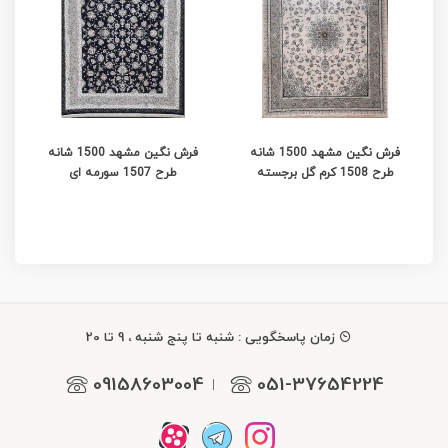
فرش نگین مشهد 1500 شانه
فرش نگین مشهد 1500 شانه
طرح 1508 کرم گل برجسته
طرح 1507 سورمه ای
زمان پاسخگویی : شنبه تا پنج شنبه ، 9 تا 20
09158603004
051-37654224
|