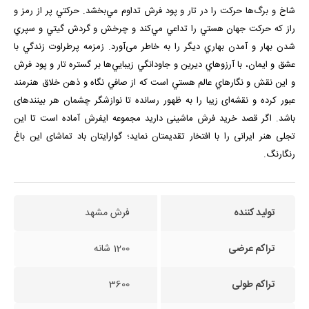
شاخ و برگ‌ها حركت را در تار و پود فرش تداوم مي‌بخشد. حركتي پر از رمز و
راز كه حركت جهان هستي را تداعي مي‌كند و چرخش و گردش گيتي و سپري
شدن بهار و آمدن بهاري ديگر را به خاطر می‌آورد. زمزمه پرطراوت زندگي با
عشق و ايمان، با آرزوهاي ديرين و جاودانگي زيبايي‌ها بر گستره تار و پود فرش
و اين نقش و نگارهاي عالم هستي است كه از صافي نگاه و ذهن خلاق هنرمند
عبور كرده و نقشه‌ای زیبا را به ظهور رسانده تا نوازشگر چشمان هر بیننده­ای
باشد. اگر قصد خرید فرش ماشینی دارید مجموعه ایفرش آماده است تا این
تجلی هنر ایرانی را با افتخار تقدیمتان نماید؛ گوارایتان باد تماشای این باغ
رنگارنگ.
تولید کننده
فرش مشهد
تراکم عرضی
1200 شانه
تراکم طولی
3600