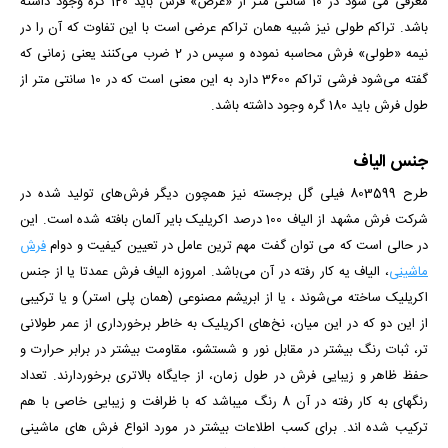
معرفی می شود در 10 سانتی متر از «عرض» فرش باید 120 گره وجود داشته
باشد. تراکم طولی نیز شبیه همان تراکم عرضی است با این تفاوت که آن را در
نیمه «طولی» فرش محاسبه نموده و سپس در 2 ضرب می‌کنند
یعنی زمانی که
گفته می‌شود فرشی تراکم 3600 دارد به این معنی است که در 10 سانتی متر از
طول فرش باید 180 گره وجود داشته باشد.
جنس الیاف
طرح 803599
فیلی گل برجسته
نیز همچون دیگر فرش‌های تولید شده در
شرکت فرش مشهد از الیاف 100 درصد اکریلیک بایر آلمان بافته شده است. این
در حالی است که می توان گفت مهم ترین عامل در تعیین کیفیت و دوام
فرش
ماشینی
، الیاف یه کار رفته در آن می‌باشد. امروزه الیاف فرش عمدتا یا از جنس
اکریلیک ساخته می‌شوند ، یا از ابریشم مصنوعی (همان پلی استر) و یا ترکیبی
از این دو که در این میان، نخ‌های اکریلیک به خاطر برخورداری از عمر طولانی
تر، ثبات رنگ بیشتر در مقابل نور و شستشو، مقاومت بیشتر در برابر حرارت و
حفظ ظاهر و زیبایی فرش در طول زمان، از جایگاه بالاتری برخوردارند. تعداد
رنگ­­های به کار رفته در آن 8 رنگ می­باشد که با ظرافت و زیبایی خاصی با هم
ترکیب شده­ اند. برای کسب اطلاعات بیشتر در مورد انواع فرش های ماشینی