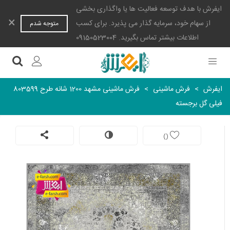
ایفرش با هدف توسعه فعالیت ها یا واگذاری بخشی
×
از سهام خود، سرمایه گذار می پذیرد. برای کسب
متوجه شدم
اطلاعات بیشتر تماس بگیرید. 09150523004
ایفرش
>
فرش ماشینی
>
فرش ماشینی مشهد 1200 شانه طرح 803599
فیلی گل برجسته
)
(