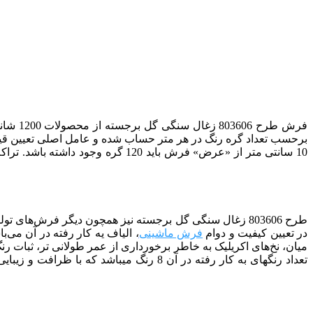
فرش طرح 803606 زغال سنگی گل برجسته
از
محصولات 1200 شانه
برحسب تعداد گره رنگ در هر متر حساب شده و عامل اصلی تعیین قیم
10 سانتی متر از «عرض» فرش باید 120 گره وجود داشته باشد. تراکم طولی نیز شبیه همان تراکم عرضی است با این تفاوت که آن را در نیمه «طولی» فرش محاسبه نموده و سپس در 2 ضرب می‌کنند
طرح 803606
زغال سنگی گل برجسته
در تعیین کیفیت و دوام
فرش ماشینی
، الیاف یه کار رفته در آن می‌ب
میان، نخ‌های اکریلیک به خاطر برخورداری از عمر طولانی تر، ثبات ر
تعداد رنگ­­های به کار رفته در آن 8 رنگ می­باشد که با ظرافت و زیبایی خاصی با هم ترکیب شده­ اند. برای کسب اطلاعات بیشتر در مورد انواع فرش های ماشینی میتوانید به مقاله