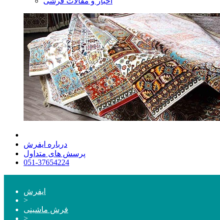
اخبار و مقالات فرشی
درباره ایفرش
پرسش های متداول
051-37654224
ایفرش
>
فرش ماشینی
>