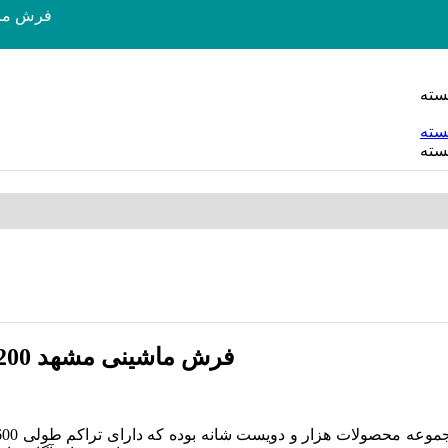
فرش ماشینی مشهد 1200 ش
فرش ماشینی مشهد 1200 شانه طرح 803606 زغال سنگی گل برجسته