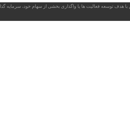
ا هدف توسعه فعالیت ها یا واگذاری بخشی از سهام خود، سرمایه گذار می پذ