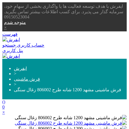
ایفرش با هدف توسعه فعالیت ها یا واگذاری بخشی از سهام خود،
سرمایه گذار می پذیرد. برای کسب اطلاعات بیشتر تماس بگیرید.
09150523004
متوجه شدم
×
فهرست
حساب کاربری
جستجو
پنل کاربری
ایفرش
>
فرش ماشینی
>
فرش ماشینی مشهد 1200 شانه طرح 806002 زغال سنگی
(
)
0
×