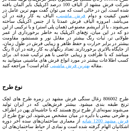
شرکت فرش مشهد از الیاف 100 درصد اکریلیک بایر آلمان بافته
شده است. این در حالی است که می توان گفت مهم ترین عامل در
تعیین کیفیت و دوام
فرش ماشینی
، الیاف یه کار رفته در آن
می‌باشد. امروزه الیاف فرش عمدتا یا از جنس اکریلیک ساخته
می‌شوند ، یا از ابریشم مصنوعی (همان پلی استر) و یا ترکیبی از این
دو که در این میان، نخ‌های اکریلیک به خاطر برخورداری از عمر
طولانی تر، ثبات رنگ بیشتر در مقابل نور و شستشو، مقاومت
بیشتر در برابر حرارت و حفظ ظاهر و زیبایی فرش در طول زمان،
از جایگاه بالاتری برخوردارند. تعداد رنگ­­های به کار رفته در آن 8 رنگ
می­باشد که با ظرافت و زیبایی خاصی با هم ترکیب شده­ اند. برای
کسب اطلاعات بیشتر در مورد انواع فرش های ماشینی میتوانید به
مراجعه کنید.
مقاله
بهترین فرش ماشینی
کدام است؟
نوع طرح
طرح 806002 زغال سنگی فرش مشهد در زمره طرح های لچک
ترنج طبقه بندی می­شود. بیشتر فرش‌هایی که در ایران تولید
می‌شوند نمونه‌ای از طرح ترنج هستند که با حاشیه‌ای پهن در اطراف
و طرحی بیضی یا دایره در میان مشخص می‌شوند. این نوع طرح از
فرش مشهد 1200 شانه
از
معماری ساختمان‌های سده آخر دوره
اشکانیان الهام گرفته شده است و نمادی از حیاط ساختمان‌های آن