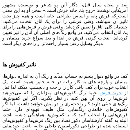
صد و پنجاه سال قبل، ادگار آلن پو شاعر و نویسنده مشهور
آمریکایی نوشت: «روح یك خانه فرش است.» سخن او به این معنی
است كه فرش پایه و اساس طراحی خانه است و همه چیز تحت
تاثیر آن می­باشد. وقتی فرشی را برای یك اتاق انتخاب می‌كنید،
چیدمان كلی اتاق را تعیین كرده‌اید، وقتی فرش یا فرش‌هایی را برای
یك اتاق انتخاب می‌كنید، در واقع رنگ‌های اصلی آن اتاق را نیز تعیین
كرده‌اید. انتخاب کردن فرش در ابتدا و بعد سراغ خرید مبلمان و
دیگر وسایل رفتن بسیار راحت‌تر از راه‌های دیگر است.
تاثیر کفپوش ها
کف در واقع دیوار پنجم به حساب می­آید و رنگ آن به اندازه دیوارها،
مبلمان و پارچه­ های به کار رفته در خانه حایز اهمیت است. یک
انتخاب خوب برای کف باقی کار را راحت و دلچسب می­کند لذا قبل
از
خرید فرش
حتما رنگ کفپوش‌های منزلتان را که می‌خواهید
فرش‌ها را روی آن پهن کنید در نظر بگیرید، اگر این کفپوش‌ها
رنگ‌های خنثی دارند کار راحت‌تری را در پیش خواهید داشت، اما اگر
کفپوش‌های خانه‌تان رنگ‌هایی مثل طیف قهوه‌ای دارد حتما
فرش‌هایی را انتخاب کنید که با کفپوش‌ها هماهنگی داشته باشد،
البته به گفته کارشناسان دکور تضاد بین رنگ فرش‌ها و کفپوش‌های
استفاده شده در طراحی دکوراسیون داخلی خانه، باعث خودنمایی