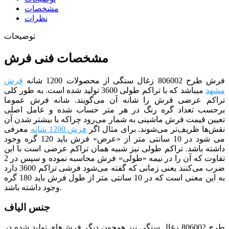
مشخصات
نظرات
توضیحات
مشخصات فنی فرش
فرش طرح 806002 زغال سنگی
از
محصولات 1200 شانه
فرش
مشهد
می­باشد که با تراکم طولی 3600 تولید شده است.
به طور کلی
تراکم عرضی فرش را شانه آن می‌گویند. شانه فرش عموما
برحسب تعداد گره رنگ در هر متر حساب شده و عامل اصلی
تعیین قیمت فرش ماشینی به شمار می‌رود چراکه با بیشتر شدن آن
نقش‌ها ظریف‌تر می‌شوند. برای مثال اگر
فرش 1200 شانه
معرفی
می شود در 10 سانتی متر از «عرض» فرش باید 120 گره وجود
داشته باشد. تراکم طولی نیز شبیه همان تراکم عرضی است با این
تفاوت که آن را در نیمه «طولی» فرش محاسبه نموده و سپس در 2
ضرب می‌کنند
یعنی زمانی که گفته می‌شود فرشی تراکم 3600 دارد
به این معنی است که در 10 سانتی متر از طول فرش باید 180 گره
وجود داشته باشد.
جنس الیاف
طرح 806002
زغال سنگی
نیز همچون دیگر فرش‌های تولید شده در