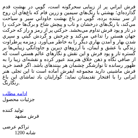
فرش ايراني پر از زيبایی سحرگونه است، گويي در بهشت قدم
گذارده‌اي؛ بهشتي با رنگ‌هاي سيمين و زرين فام كه باغ‌هاي آن روح
از سر بيننده برده، ‌گويي در باغ بهشت جاوداني سير و سياحت
مي‌كند، با رنگ‌هاي درخشان و ناب و پیچش شاخ و برگ‌ها حركت را
در تار و پود فرش تداوم مي‌بخشد. حركتي پر از رمز و راز كه حركت
جهان هستي را تداعي مي‌كند و چرخش و گردش گيتي و سپري
شدن بهار و آمدن بهاري ديگر را به خاطر می‌آورد. زمزمه پرطراوت
زندگي با عشق و ايمان، با آرزوهاي ديرين و جاودانگي زيبايي‌ها بر
گستره تار و پود فرش و اين نقش و نگارهاي عالم هستي است كه
از صافي نگاه و ذهن خلاق هنرمند عبور كرده و نقشه‌ای زیبا را به
ظهور رسانده تا نوازشگر چشمان هر بیننده­ای باشد. اگر قصد خرید
فرش ماشینی دارید مجموعه ایفرش آماده است تا این تجلی هنر
ایرانی را با افتخار تقدیمتان نماید؛ گوارایتان باد تماشای این باغ
رنگارنگ.
ادامه مطلب
جزئیات محصول
تولید کننده
فرش مشهد
تراکم عرضی
1200 شانه