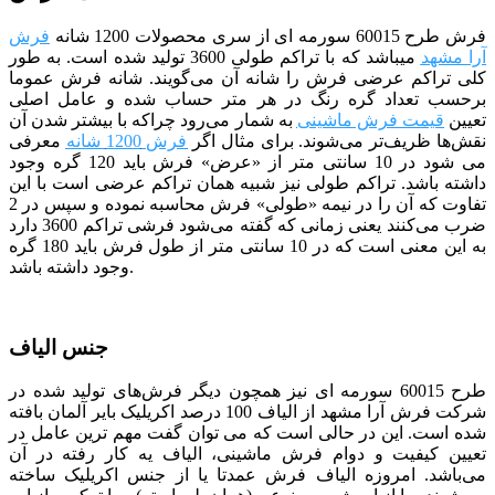
فرش طرح 60015 سورمه ای
از سری محصولات 1200 شانه
فرش
آرا مشهد
می­باشد که با تراکم طولی 3600 تولید شده است. به طور
کلی تراکم عرضی فرش را شانه آن می‌گویند. شانه فرش عموما
برحسب تعداد گره رنگ در هر متر حساب شده و عامل اصلی
تعیین
قیمت فرش ماشینی
به شمار می‌رود چراکه با بیشتر شدن آن
نقش‌ها ظریف‌تر می‌شوند. برای مثال اگر
فرش 1200 شانه
معرفی
می شود در 10 سانتی متر از «عرض» فرش باید 120 گره وجود
داشته باشد. تراکم طولی نیز شبیه همان تراکم عرضی است با این
تفاوت که آن را در نیمه «طولی» فرش محاسبه نموده و سپس در 2
ضرب می‌کنند یعنی زمانی که گفته می‌شود فرشی تراکم 3600 دارد
به این معنی است که در 10 سانتی متر از طول فرش باید 180 گره
وجود داشته باشد.
جنس الیاف
طرح 60015 سورمه ای
نیز همچون دیگر فرش‌های تولید شده در
شرکت فرش آرا مشهد از الیاف 100 درصد اکریلیک بایر آلمان بافته
شده است. این در حالی است که می توان گفت مهم ترین عامل در
تعیین کیفیت و دوام فرش ماشینی، الیاف یه کار رفته در آن
می‌باشد. امروزه الیاف فرش عمدتا یا از جنس اکریلیک ساخته