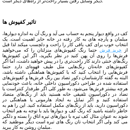
دیگر وسایل رفتن بسیار راحت‌تر از راه‌های دیگر است.
تاثیر کفپوش ها
کف در واقع دیوار پنجم به حساب می­ آید و رنگ آن به اندازه دیوارها،
مبلمان و پارچه­ های به کار رفته در خانه حایز اهمیت است. یک
انتخاب خوب برای کف باقی کار را راحت و دلچسب می­کند لذا قبل
از
خرید فرش
حتما رنگ کفپوش‌های منزلتان را که می‌خواهید
فرش‌ها را روی آن پهن کنید در نظر بگیرید، اگر این کفپوش‌ها
رنگ‌های خنثی دارند کار راحت‌تری را در پیش خواهید داشت، اما اگر
کفپوش‌های خانه‌تان رنگ‌هایی مثل طیف قهوه‌ای دارد حتما
فرش‌هایی را انتخاب کنید که با کفپوش‌ها هماهنگی داشته باشد،
البته به گفته کارشناسان دکور تضاد بین رنگ فرش‌ها و کفپوش‌های
استفاده شده در طراحی دکوراسیون داخلی خانه، باعث خودنمایی
هرچه بیشتر فرش‌ها می‌شود. به طور کلی اگر طرفدار کنتراست یا
تضاد در دکوراسیون تلفیقی خانه هستید باید از رنگ‌های متضاد
استفاده کنید و اگر تمایل به ایجاد هارمونی یا هماهنگی در
دکوراسیون دارید، باید از رنگ‌های مکمل استفاده کنید. این را هم به
خاطر داشته باشید که رنگ کف و دیوارها باید با توجه به هم انتخاب
شوند به عنوان مثال کف تیره با دیوارهای تیره اتاق را بسته و دلگیر
می کند ولی اگر انتخاب تان رنگ های تیره است دیگر موظفید که
مبلمان روشن به کار ببرید.