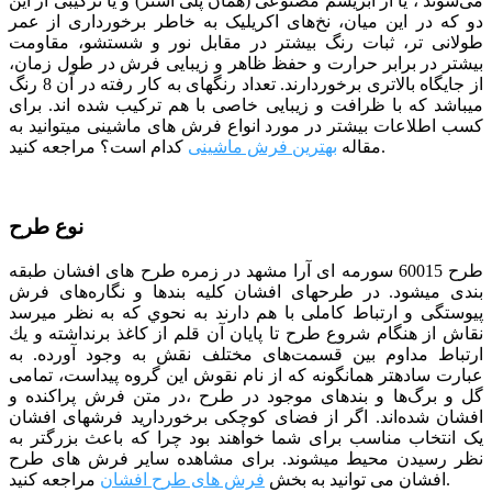
می‌شوند ، یا از ابریشم مصنوعی (همان پلی استر) و یا ترکیبی از این
دو که در این میان، نخ‌های اکریلیک به خاطر برخورداری از عمر
طولانی تر، ثبات رنگ بیشتر در مقابل نور و شستشو، مقاومت
بیشتر در برابر حرارت و حفظ ظاهر و زیبایی فرش در طول زمان،
از جایگاه بالاتری برخوردارند. تعداد رنگ­­های به کار رفته در آن 8 رنگ
می­باشد که با ظرافت و زیبایی خاصی با هم ترکیب شده­ اند. برای
کسب اطلاعات بیشتر در مورد انواع فرش های ماشینی میتوانید به
مراجعه کنید.
مقاله
بهترین فرش ماشینی
کدام است؟
نوع طرح
طرح 60015 سورمه­ ای آرا مشهد در زمره طرح های افشان طبقه
بندی می­شود. در طرح­های افشان كليه بندها و نگاره‌های فرش
پيوستگی و ارتباط كاملی با هم دارند به نحوي كه به نظر مي­رسد
نقاش از هنگام شروع طرح تا پايان آن قلم از كاغذ برنداشته و يك
ارتباط مداوم بين قسمت‌های مختلف نقش به وجود آورده. به
عبارت ساده­تر همان­گونه كه از نام نقوش اين گروه پيداست، تمامی
گل و برگ‌ها و بندهای موجود در طرح ،در متن فرش پراكنده و
افشان شده‌اند. اگر از فضای کوچکی برخوردارید فرش­های افشان
یک انتخاب مناسب برای شما خواهند بود چرا که باعث بزرگ­تر به
نظر رسیدن محیط می­شوند.
برای مشاهده سایر فرش های طرح
مراجعه کنید.
افشان می توانید به بخش
فرش های طرح افشان