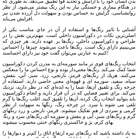
بدن انسان خود را با آرامش و تجدید قوا تطبیق می‌دهد، به طوری که
در هنگام بیماری و خستگی نیاز به این رنگ بیشتر می‌شود. از نظر
روانشناسی، گرایش به حساس بودن و سهولت دل آزرده شدن نیز
افزایش می‌یابد.
آشنايي با تاثير رنگ‌ها و استفاده از آن‌ در جاي مناسب يكي از
اصلي‌ترين نكات در دكوراسيون داخلي است. مهم‌ترين نقش را در
طراحي و دكوراسيون داخلي، رنگ‌ها بر عهده دارند. هر چيزي كه
مي‌بينيم داراي رنگ است. رنگ‌ها باعث مي‌شوند چيزها را احساس
كنيم به عبارتي مي‌توان گفت خود نيز داراي احساسند!
انتخاب رنگ‌های قوی تر مانند سورمه‌ای به مدرن کردن دکوراسیون
شما کمک می‌کند. رنگ‌ها معني‌دار بوده و نوع احساس ما را منعكس
مي‌كنند. هريك از رنگ‌هاي قرمز، نارنجي، زرد، سبز، آبي، بنفش،
سياه، سفيد، سورمه ­ای و قهوه‌اي معني خاصي دارند. استفاده از
چرخه رنگ و تلفيق آن‌ها، شما را به ايده‌اي كه در نظر داريد، نزديك
مي‌كند. براي تغيير فضايي كه در آن قرار داريد و انجام دكوراسيون
بايد بتوانيد انتخاب رنگ كرده، آن‌ها را تلفيق كنيد. اغلب رنگ‌ها يا گرم
تلقی می شوند يا سرد. در چرخه رنگ، رنگها به سهولت از نظر
گرمی و سردی از هم تفکيک میشوند. قرمز، نارنجی و زرد رنگ­های
گرم و رنگ‌های سبز، آبی و بنفش و سورمه­ ای رنگ‌های سرد و رنگ­
های کرم، بژ و خاکستری رنگ­های خنثی محسوب می­شوند.
به یاد داشته باشید كه رنگ‌های تیره ارتفاع اتاق را كم‌تر و دیوارها را