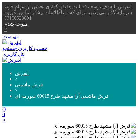
ایفرش با هدف توسعه فعالیت ها یا واگذاری بخشی از سهام خود،
سرمایه گذار می پذیرد. برای کسب اطلاعات بیشتر تماس بگیرید.
09150523004
متوجه شدم
×
فهرست
حساب کاربری
جستجو
پنل کاربری
ایفرش
>
فرش ماشینی
>
فرش ماشینی آرا مشهد طرح 60015 سورمه ای
(
)
0
×