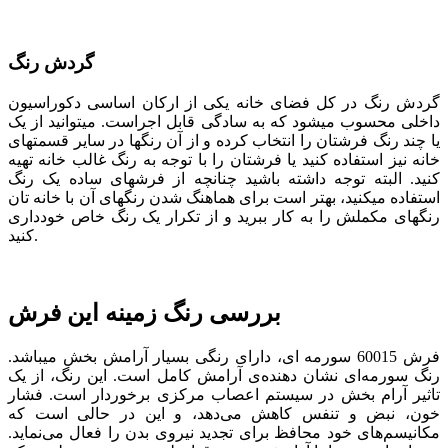
گردش رنگ
گردش رنگ در کل فضای خانه یکی از ارکان اساسی دکوراسیون
داخلی محسوب می­شود که به سادگی قابل اجراست. می­توانید از یک
یا چند رنگ فرش­تان را انتخاب کرده و از آن رنگ­ها در سایر قسمت­های
خانه نیز استفاده کنید یا فرشتان را با توجه به رنگ غالب خانه تهیه
کنید. البته توجه داشته باشید چنانچه از فرش­های ساده یک رنگ
استفاده می­کنید، بهتر است برای هماهنگ شدن رنگ­های آن با خانه­ تان
رنگ­های مکملش را به کار ببرید و از تکرار یک رنگ خاص خودداری
کنید.
بررسی رنگ زمینه این فرش
فرش 60015 سورمه­ ای، دارای رنگی بسیار آرامش بخش می­باشد.
رنگ سورمه‌ای نشان دهنده‌ی آرامش کامل است. این رنگ، از یک
تاثیر آرام بخش در سیستم اعصاب مرکزی برخوردار است. فشار
خون، نبض و تنفس کاهش می‌دهد، و این در حالی است که
مکانیسم‌های خود محافظ برای تجدید نیروی بدن را فعال می‌نماید.