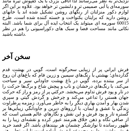
نزدیک‌تر به نظر می‌رسانند لذا اتاقی بزرگ با يک کفپوش تيره مانند
سورمه‌ای یا آبی صميمی تر و دلنشين تر خواهد بود. علاوه بر این اگر
لوازم دکور منزلتان از رنگ­های روشن تشکیل شده­ اند یا خانه­ای
روشن دارید که برای­تان یکنواخت و خسته کننده شده است، طرح
60015 سورمه ای میتواند یک انتخاب ایده آل برای شما باشد. البته
نکاتی مانند مساحت فضا و سبک های دکوراسیونی را هم در نظر
داشته باشید.
سخن آخر
فرش ايراني پر از زيبایی سحرگونه است، گويي در بهشت قدم
گذارده‌اي؛ بهشتي با رنگ‌هاي سيمين و زرين فام كه باغ‌هاي آن روح
از سر بيننده برده، ‌گويي در باغ بهشت جاوداني سير و سياحت
مي‌كند، با رنگ‌هاي درخشان و ناب و پیچش شاخ و برگ‌ها حركت را
در تار و پود فرش تداوم مي‌بخشد. حركتي پر از رمز و راز كه حركت
جهان هستي را تداعي مي‌كند و چرخش و گردش گيتي و سپري
شدن بهار و آمدن بهاري ديگر را به خاطر می‌آورد. زمزمه پرطراوت
زندگي با عشق و ايمان، با آرزوهاي ديرين و جاودانگي زيبايي‌ها بر
گستره تار و پود فرش و اين نقش و نگارهاي عالم هستي است كه
از صافي نگاه و ذهن خلاق هنرمند عبور كرده و نقشه‌ای زیبا را به
ظهور رسانده تا نوازشگر چشمان هر بیننده­ای باشد. اگر قصد خرید
فرش ماشینی
دارید مجموعه
ایفرش
آماده است تا این تجلی هنر