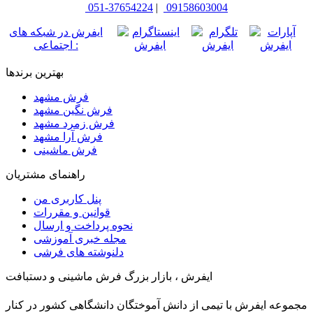
051-37654224
|
09158603004
ایفرش در شبکه های
اجتماعی :
بهترین برندها
فرش مشهد
فرش نگین مشهد
فرش زمرد مشهد
فرش آرا مشهد
فرش ماشینی
راهنمای مشتریان
پنل کاربری من
قوانین و مقررات
نحوه پرداخت و ارسال
مجله خبری آموزشی
دلنوشته های فرشی
ایفرش ، بازار بزرگ فرش ماشینی و دستبافت
مجموعه ایفرش با تیمی از دانش آموختگان دانشگاهی کشور در کنار