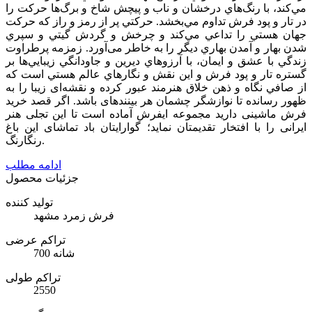
مي‌كند، با رنگ‌هاي درخشان و ناب و پیچش شاخ و برگ‌ها حركت را
در تار و پود فرش تداوم مي‌بخشد. حركتي پر از رمز و راز كه حركت
جهان هستي را تداعي مي‌كند و چرخش و گردش گيتي و سپري
شدن بهار و آمدن بهاري ديگر را به خاطر می‌آورد. زمزمه پرطراوت
زندگي با عشق و ايمان، با آرزوهاي ديرين و جاودانگي زيبايي‌ها بر
گستره تار و پود فرش و اين نقش و نگارهاي عالم هستي است كه
از صافي نگاه و ذهن خلاق هنرمند عبور كرده و نقشه‌ای زیبا را به
ظهور رسانده تا نوازشگر چشمان هر بیننده­ای باشد. اگر قصد خرید
فرش ماشینی دارید مجموعه ایفرش آماده است تا این تجلی هنر
ایرانی را با افتخار
تقدیمتان نماید؛ گوارایتان باد تماشای این باغ
رنگارنگ.
ادامه مطلب
جزئیات محصول
تولید کننده
فرش زمرد مشهد
تراکم عرضی
700 شانه
تراکم طولی
2550