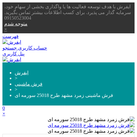
ایفرش با هدف توسعه فعالیت ها یا واگذاری بخشی از سهام خود،
سرمایه گذار می پذیرد. برای کسب اطلاعات بیشتر تماس بگیرید.
09150523004
متوجه شدم
×
فهرست
حساب کاربری
جستجو
پنل کاربری
ایفرش
>
فرش ماشینی
>
فرش ماشینی زمرد مشهد طرح 25018 سورمه ای
0
×