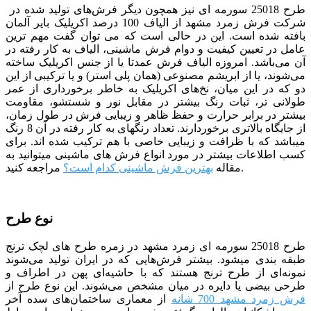
طرح 25018 سورمه ای
نیز همچون دیگر فرش‌های تولید شده در
شرکت فرش زمرد مشهد از الیاف 100 درصد اکریلیک بایر آلمان
بافته شده است. این در حالی است که می توان گفت مهم ترین
عامل در تعیین کیفیت و دوام فرش ماشینی، الیاف به کار رفته در
آن می‌باشد. امروزه الیاف فرش عمدتا یا از جنس اکریلیک ساخته
می‌شوند، یا از ابریشم مصنوعی (همان پلی استر) و یا ترکیبی از این
دو که در این میان، نخ‌های اکریلیک به خاطر برخورداری از عمر
طولانی تر، ثبات رنگ بیشتر در مقابل نور و شستشو، مقاومت
بیشتر در برابر حرارت و حفظ ظاهر و زیبایی فرش در طول زمان،
از جایگاه بالاتری برخوردارند. تعداد رنگ­­های به کار رفته در آن 8 رنگ
می­باشد که با ظرافت و زیبایی خاصی با هم ترکیب شده­ اند.
برای
کسب اطلاعات بیشتر در مورد انواع فرش های ماشینی میتوانید به
مراجعه کنید.
مقاله
بهترین فرش ماشینی کدام است؟
نوع طرح
طرح 25018 سورمه ای زمرد مشهد در زمره طرح های لچک ترنج
طبقه بندی می­شود. بیشتر فرش‌هایی که در ایران تولید می‌شوند
نمونه‌ای از طرح ترنج هستند که با حاشیه‌ای پهن در اطراف و
طرحی بیضی یا دایره در میان مشخص می‌شوند. این نوع طرح از
فرش زمرد مشهد 700 شانه
از
معماری ساختمان‌های سده آخر