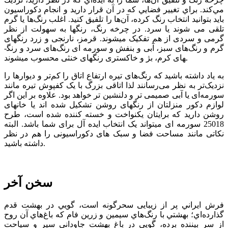
مي‌كند. براي تغيير فضايي كه در آن قرار داريد و انجام دكوراسيون
بايد بتوانيد انتخاب رنگ كرده، آن‌ها را تلفيق كنيد. اغلب رنگ‌ها يا گرم
تلقی می شوند يا سرد. در چرخه رنگ، رنگها به سهولت از نظر
گرمی و سردی از هم تفکيک میشوند. قرمز، نارنجی و زرد رنگ­های
گرم و رنگ‌های سبز، آبی و بنفش و سورمه­ ای رنگ‌های سرد و رنگ­
های کرم، بژ و خاکستری رنگ­های خنثی محسوب می­شوند.
به یاد داشته باشید كه رنگ‌های تیره ارتفاع اتاق را كم‌تر و دیوارها را
نزدیک‌تر به نظر می‌رسانند لذا اتاقی بزرگ با يک کفپوش تيره مانند
سورمه‌ای یا آبی صميمی تر و دلنشين تر خواهد بود. علاوه بر این اگر
لوازم دکور منزلتان از رنگ­های روشن تشکیل شده­ اند یا خانه­ای
روشن دارید که برای­تان یکنواخت و خسته کننده شده است، طرح
25018 سورمه ای میتواند یک انتخاب ایده آل برای شما باشد. البته
نکاتی مانند مساحت فضا و سبک های دکوراسیونی را هم در نظر
داشته باشید.
سخن آخر
فرش ايراني پر از زيبایی سحرگونه است، گويي در بهشت قدم
گذارده‌اي؛ بهشتي با رنگ‌هاي سيمين و زرين فام كه باغ‌هاي آن روح
از سر بيننده برده، ‌گويي در باغ بهشت جاوداني سير و سياحت