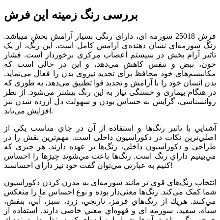
بررسی رنگ زمینه این فرش
فرش 25018 سورمه­ ای، دارای رنگی بسیار آرامش بخش می­باشد.
رنگ سورمه‌ای نشان دهنده‌ی آرامش کامل است. این رنگ، از یک
تاثیر آرام بخش در سیستم اعصاب مرکزی برخوردار است. فشار
خون، نبض و تنفس کاهش می‌دهد، و این در حالی است که
مکانیسم‌های خود محافظ برای تجدید نیروی بدن را فعال می‌نماید.
بدن انسان خود را با آرامش و تجدید قوا تطبیق می‌دهد، به طوری که
در هنگام بیماری و خستگی نیاز به این رنگ بیشتر می‌شود. از نظر
روانشناسی، گرایش به حساس بودن و سهولت دل آزرده شدن نیز
افزایش می‌یابد.
آشنايي با تاثير رنگ‌ها و استفاده از آن‌ در جاي مناسب يكي از
اصلي‌ترين نكات در دكوراسيون داخلي است. مهم‌ترين نقش را در
طراحي و دكوراسيون داخلي، رنگ‌ها بر عهده دارند. هر چيزي كه
مي‌بينيم داراي رنگ است. رنگ‌ها باعث مي‌شوند چيزها را احساس
كنيم به عبارتي مي‌توان گفت خود نيز داراي احساسند!
انتخاب رنگ‌های قوی تر مانند سورمه‌ای به مدرن کردن دکوراسیون
شما کمک می‌کند. رنگ‌ها معني‌دار بوده و نوع احساس ما را منعكس
مي‌كنند. هريك از رنگ‌هاي قرمز، نارنجي، زرد، سبز، آبي، بنفش،
سياه، سفيد، سورمه ­ای و قهوه‌اي معني خاصي دارند. استفاده از
چرخه رنگ و تلفيق آن‌ها، شما را به ايده‌اي كه در نظر داريد، نزديك