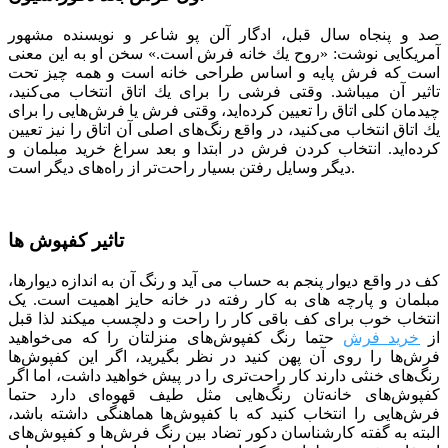
صد و پنجاه سال قبل، ادگار آلن پو شاعر و نویسنده مشهور
آمریکایی نوشت: «روح یك خانه فرش است.» سخن او به این معنی
است كه فرش پایه و اساس طراحی خانه است و همه چیز تحت
تاثیر آن می­باشد. وقتی فرشی را برای یك اتاق انتخاب می‌كنید،
چیدمان كلی اتاق را تعیین كرده‌اید، وقتی فرش یا فرش‌هایی را برای
یك اتاق انتخاب می‌كنید، در واقع رنگ‌های اصلی آن اتاق را نیز تعیین
كرده‌اید. انتخاب کردن فرش در ابتدا و بعد سراغ خرید مبلمان و
دیگر وسایل رفتن بسیار راحت‌تر از راه‌های دیگر است.
تاثیر کفپوش ها
کف در واقع دیوار پنجم به حساب می­ آید و رنگ آن به اندازه دیوارها،
مبلمان و پارچه­ های به کار رفته در خانه حایز اهمیت است. یک
انتخاب خوب برای کف باقی کار را راحت و دلچسب می­کند لذا قبل
از
خرید فرش
حتما رنگ کفپوش‌های منزلتان را که می‌خواهید
فرش‌ها را روی آن پهن کنید در نظر بگیرید، اگر این کفپوش‌ها
رنگ‌های خنثی دارند کار راحت‌تری را در پیش خواهید داشت، اما اگر
کفپوش‌های خانه‌تان رنگ‌هایی مثل طیف قهوه‌ای دارد حتما
فرش‌هایی را انتخاب کنید که با کفپوش‌ها هماهنگی داشته باشد،
البته به گفته کارشناسان دکور تضاد بین رنگ فرش‌ها و کفپوش‌های