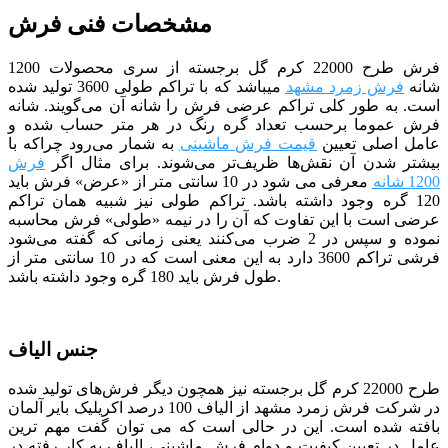
مشخصات فنی فرش
فرش طرح 22000 کرم
گل برجسته از سری محصولات 1200
شانه
فرش زمرد مشهد
می­باشد که با تراکم طولی 3600 تولید شده
است. به طور کلی تراکم عرضی فرش را شانه آن می‌گویند. شانه
فرش عموما برحسب تعداد گره رنگ در هر متر حساب شده و
عامل اصلی تعیین
قیمت فرش ماشینی
به شمار می‌رود چراکه با
بیشتر شدن آن نقش‌ها ظریف‌تر می‌شوند. برای مثال اگر
فرش
1200 شانه
معرفی می شود در 10 سانتی متر از «عرض» فرش باید
120 گره وجود داشته باشد. تراکم طولی نیز شبیه همان تراکم
عرضی است با این تفاوت که آن را در نیمه «طولی» فرش محاسبه
نموده و سپس در 2 ضرب می‌کنند یعنی زمانی که گفته می‌شود
فرشی تراکم 3600 دارد به این معنی است که در 10 سانتی متر از
طول فرش باید 180 گره وجود داشته باشد.
جنس الیاف
طرح 22000 کرم
گل برجسته
نیز همچون دیگر فرش‌های تولید شده
در شرکت فرش
زمرد
مشهد از الیاف 100 درصد اکریلیک بایر آلمان
بافته شده است. این در حالی است که می توان گفت مهم ترین
عامل در تعیین کیفیت و دوام فرش ماشینی، الیاف یه کار رفته در