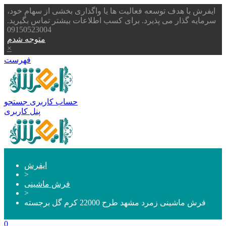
ایفرش با هدف توسعه فعالیت ها یا واگذاری بخشی از سهام خود،
سرمایه گذار می پذیرد. برای کسب اطلاعات بیشتر تماس بگیرید.
09150523004
متوجه شدم
×
فهرست
حساب کاربری
جستجو
پنل کاربری
ایفرش
>
فرش ماشینی
>
فرش ماشینی زمرد مشهد طرح 22000 کرم گل برجسته
0