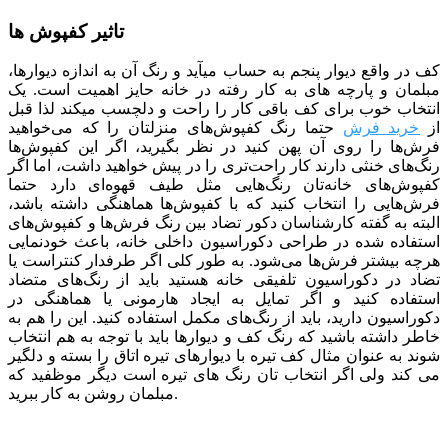
تاثیر کفپوش ها
کف در واقع دیوار پنجم به حساب می­آید و رنگ آن به اندازه دیوارها،
مبلمان و پارچه ­های به کار رفته در خانه حایز اهمیت است. یک
انتخاب خوب برای کف باقی کار را راحت و دلچسب می­کند لذا قبل
از
خرید فرش
حتما رنگ کفپوش‌های منزلتان را که می‌خواهید
فرش‌ها را روی آن پهن کنید در نظر بگیرید، اگر این کفپوش‌ها
رنگ‌های خنثی دارند کار راحت‌تری را در پیش خواهید داشت، اما اگر
کفپوش‌های خانه‌تان رنگ‌هایی مثل طیف قهوه‌ای دارد حتما
فرش‌هایی را انتخاب کنید که با کفپوش‌ها هماهنگی داشته باشد،
البته به گفته کارشناسان دکور تضاد بین رنگ فرش‌ها و کفپوش‌های
استفاده شده در طراحی دکوراسیون داخلی خانه، باعث خودنمایی
هرچه بیشتر فرش‌ها می‌شود. به طور کلی اگر طرفدار کنتراست یا
تضاد در دکوراسیون تلفیقی خانه هستید باید از رنگ‌های متضاد
استفاده کنید و اگر تمایل به ایجاد هارمونی یا هماهنگی در
دکوراسیون دارید، باید از رنگ‌های مکمل استفاده کنید. این را هم به
خاطر داشته باشید که رنگ کف و دیوارها باید با توجه به هم انتخاب
شوند به عنوان مثال کف تیره با دیوارهای تیره اتاق را بسته و دلگیر
می کند ولی اگر انتخاب تان رنگ های تیره است دیگر موظفید که
مبلمان روشن به کار ببرید.