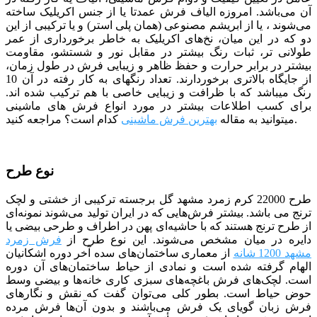
آن می‌باشد. امروزه الیاف فرش عمدتا یا از جنس اکریلیک ساخته
می‌شوند ، یا از ابریشم مصنوعی (همان پلی استر) و یا ترکیبی از این
دو که در این میان، نخ‌های اکریلیک به خاطر برخورداری از عمر
طولانی تر، ثبات رنگ بیشتر در مقابل نور و شستشو، مقاومت
بیشتر در برابر حرارت و حفظ ظاهر و زیبایی فرش در طول زمان،
از جایگاه بالاتری برخوردارند. تعداد رنگ­­های به کار رفته در آن 10
رنگ می­باشد که با ظرافت و زیبایی خاصی با هم ترکیب شده­ اند.
برای کسب اطلاعات بیشتر در مورد انواع فرش های ماشینی
مراجعه کنید.
میتوانید به مقاله
بهترین فرش ماشینی
کدام است؟
نوع طرح
طرح 22000 کرم زمرد مشهد گل برجسته ترکیبی از خشتی و لچک
ترنج می باشد. بیشتر فرش‌هایی که در ایران تولید می‌شوند نمونه‌ای
از طرح ترنج هستند که با حاشیه‌ای پهن در اطراف و طرحی بیضی یا
دایره در میان مشخص می‌شوند. این نوع طرح از
فرش زمرد
مشهد 1200 شانه
از معماری ساختمان‌های سده آخر دوره اشکانیان
الهام گرفته شده است و نمادی از حیاط ساختمان‌های آن دوره
است. لچک‌های فرش باغچه‌های سبزی کاری خانه‌ها و بیضی وسط
حوض حیاط است. بطور کلی می‌توان گفت که نقش و نگارهای
فرش زبان گویای یک فرش می‌باشند و بدون آن‌ها فرش مرده