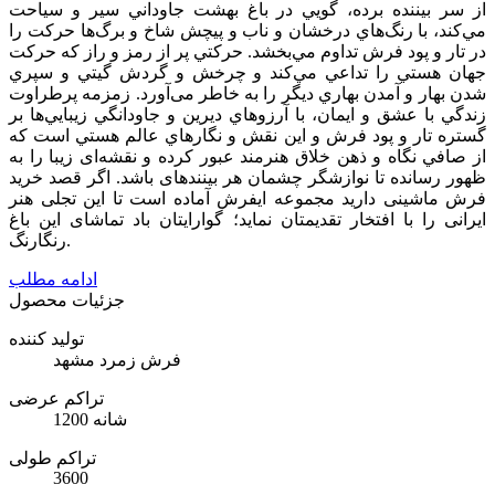
از سر بيننده برده، ‌گويي در باغ بهشت جاوداني سير و سياحت
مي‌كند، با رنگ‌هاي درخشان و ناب و پیچش شاخ و برگ‌ها حركت را
در تار و پود فرش تداوم مي‌بخشد. حركتي پر از رمز و راز كه حركت
جهان هستي را تداعي مي‌كند و چرخش و گردش گيتي و سپري
شدن بهار و آمدن بهاري ديگر را به خاطر می‌آورد. زمزمه پرطراوت
زندگي با عشق و ايمان، با آرزوهاي ديرين و جاودانگي زيبايي‌ها بر
گستره تار و پود فرش و اين نقش و نگارهاي عالم هستي است كه
از صافي نگاه و ذهن خلاق هنرمند عبور كرده و نقشه‌ای زیبا را به
ظهور رسانده تا نوازشگر چشمان هر بیننده­ای باشد. اگر قصد خرید
فرش ماشینی دارید مجموعه ایفرش آماده است تا این تجلی هنر
ایرانی را با افتخار تقدیمتان نماید؛ گوارایتان باد تماشای این باغ
رنگارنگ.
ادامه مطلب
جزئیات محصول
تولید کننده
فرش زمرد مشهد
تراکم عرضی
1200 شانه
تراکم طولی
3600