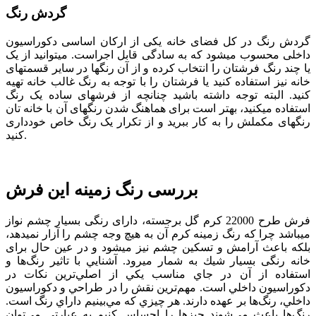
گردش رنگ
گردش رنگ در کل فضای خانه یکی از ارکان اساسی دکوراسیون
داخلی محسوب می­شود که به سادگی قابل اجراست. می­توانید از یک
یا چند رنگ فرش­تان را انتخاب کرده و از آن رنگ­ها در سایر قسمت­های
خانه نیز استفاده کنید یا فرشتان را با توجه به رنگ غالب خانه تهیه
کنید. البته توجه داشته باشید چنانچه از فرش­های ساده یک رنگ
استفاده می­کنید، بهتر است برای هماهنگ شدن رنگ­های آن با خانه­ تان
رنگ­های مکملش را به کار ببرید و از تکرار یک رنگ خاص خودداری
کنید.
بررسی رنگ زمینه این فرش
فرش طرح 22000 کرم گل برجسته، دارای رنگی بسیار چشم نواز
می­باشد چرا که رنگ زمینه کرم آن به هیچ وجه چشم را آزار نمی­دهد،
بلكه باعث آرامش و تسكین چشم نیز می­شود و در عین حال برای
خانه رنگی بسیار شیك به شمار می­رود. آشنايي با تاثير رنگ‌ها و
استفاده از آن‌ در جاي مناسب يكي از اصلي‌ترين نكات در
دكوراسيون داخلي است. مهم‌ترين نقش را در طراحي و دكوراسيون
داخلي، رنگ‌ها بر عهده دارند. هر چيزي كه مي‌بينيم داراي رنگ است.
رنگ‌ها باعث مي‌شوند چيزها را احساس كنيم به عبارتي مي‌توان