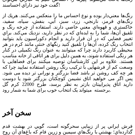
گفت خود نيز داراي احساسند!
رنگ‌ها معني‌دار بوده و نوع احساس ما را منعكس مي‌كنند. هريك از
رنگ‌هاي قرمز، نارنجي، زرد، سبز، آبي، بنفش، سياه، سفيد،
خاكستري و قهوه‌اي معني خاصي دارند. استفاده از چرخه رنگ و
تلفيق آن‌ها، شما را به ايده‌اي كه در نظر داريد، نزديك مي‌كند. براي
تغيير فضايي كه در آن قرار داريد و انجام دكوراسيون بايد بتوانيد
انتخاب رنگ كرده، آن‌ها را تلفيق كنيد رنگ­های خنثی مانند کرم در هر
محیطی کاربرد دارند چرا که می­توانند به عنوان رنگ تکميلی در کنار
هر رنگی استفاده شوند، به همين دليل برای هر اتاقی از خانه مناسب
هستند. علاوه بر این کارشناسان توصیه می­کنند برای فضاهایی با
وسعت کم از فرش­هایی با ترکیب رنگ روشن استفاده نمایید چرا که
هر چه کف روشن تر باشد فضا بزرگتر و نورانی تر دیده می شود.
پس اگر می خواهيد اتاق نشيمن کوچک­تان بزرگ­تر شود يا دوست
داريد اتاق پذيرايی­تان بازتر به نظر برسد، طرح 22000 کرم گل
برجسته می­تواند یک انتخاب خوب برای شما به شمار رود.
سخن آخر
فرش ايراني پر از زيبایی سحرگونه است، گويي در بهشت قدم
گذارده‌اي؛ بهشتي با رنگ‌هاي سيمين و زرين فام كه باغ‌هاي آن روح