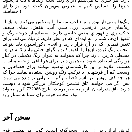
دارند. هر چيزي كه مي‌بينيم داراي رنگ است. رنگ‌ها باعث مي‌شوند
چيزها را احساس كنيم به عبارتي مي‌توان گفت خود نيز داراي
احساسند!
رنگ‌ها معني‌دار بوده و نوع احساس ما را منعكس مي‌كنند. هريك از
رنگ‌هاي قرمز، نارنجي، زرد، سبز، آبي، بنفش، سياه، سفيد،
خاكستري و قهوه‌اي معني خاصي دارند. استفاده از چرخه رنگ و
تلفيق آن‌ها، شما را به ايده‌اي كه در نظر داريد، نزديك مي‌كند. براي
تغيير فضايي كه در آن قرار داريد و انجام دكوراسيون بايد بتوانيد
انتخاب رنگ كرده، آن‌ها را تلفيق كنيد رنگ­های خنثی مانند کرم در هر
محیطی کاربرد دارند چرا که می­توانند به عنوان رنگ تکميلی در کنار
هر رنگی استفاده شوند، به همين دليل برای هر اتاقی از خانه مناسب
هستند. علاوه بر این کارشناسان توصیه می­کنند برای فضاهایی با
وسعت کم از فرش­هایی با ترکیب رنگ روشن استفاده نمایید چرا که
هر چه کف روشن تر باشد فضا بزرگتر و نورانی تر دیده می شود.
پس اگر می خواهيد اتاق نشيمن کوچک­تان بزرگ­تر شود يا دوست
داريد اتاق پذيرايی­تان بازتر به نظر برسد، طرح 722086 کرم می­تواند
یک انتخاب خوب برای شما به شمار رود.
سخن آخر
فرش ايراني پر از زيبایی سحرگونه است، گويي در بهشت قدم