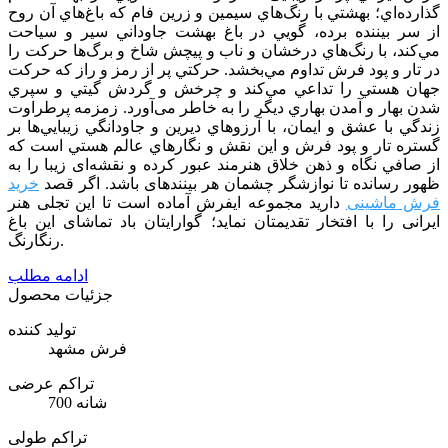
گذارده‌اي؛ بهشتي با رنگ‌هاي سيمين و زرين فام كه باغ‌هاي آن روح
از سر بيننده برده، ‌گويي در باغ بهشت جاوداني سير و سياحت
مي‌كند، با رنگ‌هاي درخشان و ناب و پیچش شاخ و برگ‌ها حركت را
در تار و پود فرش تداوم مي‌بخشد. حركتي پر از رمز و راز كه حركت
جهان هستي را تداعي مي‌كند و چرخش و گردش گيتي و سپري
شدن بهار و آمدن بهاري ديگر را به خاطر می‌آورد. زمزمه پرطراوت
زندگي با عشق و ايمان، با آرزوهاي ديرين و جاودانگي زيبايي‌ها بر
گستره تار و پود فرش و اين نقش و نگارهاي عالم هستي است كه
از صافي نگاه و ذهن خلاق هنرمند عبور كرده و نقشه‌ای زیبا را به
ظهور رسانده تا نوازشگر چشمان هر بیننده­ای باشد. اگر قصد
خرید
فرش ماشینی
دارید مجموعه
ایفرش
آماده است تا این تجلی هنر
ایرانی را با افتخار تقدیمتان نماید؛ گوارایتان باد تماشای این باغ
رنگارنگ.
ادامه مطلب
جزئیات محصول
تولید کننده
فرش مشهد
تراکم عرضی
700 شانه
تراکم طولی