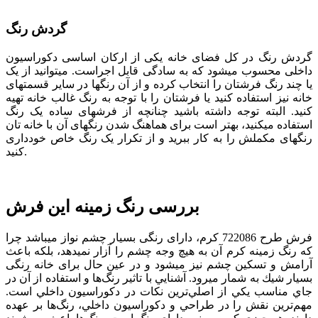
گردش رنگ
گردش رنگ در کل فضای خانه یکی از ارکان اساسی دکوراسیون
داخلی محسوب می­شود که به سادگی قابل اجراست. می­توانید از یک
یا چند رنگ فرش­تان را انتخاب کرده و از آن رنگ­ها در سایر قسمت­های
خانه نیز استفاده کنید یا فرشتان را با توجه به رنگ غالب خانه تهیه
کنید. البته توجه داشته باشید چنانچه از فرش­های ساده یک رنگ
استفاده می­کنید، بهتر است برای هماهنگ شدن رنگ­های آن با خانه­ تان
رنگ­های مکملش را به کار ببرید و از تکرار یک رنگ خاص خودداری
کنید.
بررسی رنگ زمینه این فرش
فرش طرح 722086 کرم، دارای رنگی بسیار چشم نواز می­باشد چرا
که رنگ زمینه کرم آن به هیچ وجه چشم را آزار نمی­دهد، بلكه باعث
آرامش و تسكین چشم نیز می­شود و در عین حال برای خانه رنگی
بسیار شیك به شمار می­رود. آشنايي با تاثير رنگ‌ها و استفاده از آن‌ در
جاي مناسب يكي از اصلي‌ترين نكات در دكوراسيون داخلي است.
مهم‌ترين نقش را در طراحي و دكوراسيون داخلي، رنگ‌ها بر عهده