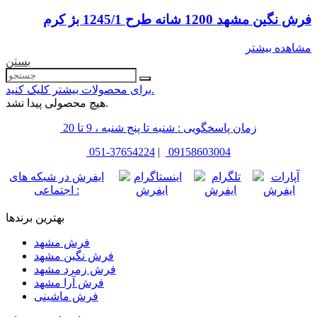
فرش نگین مشهد 1200 شانه طرح 1245/1 بژ کرم
مشاهده بیشتر
بستن
برای محصولات بیشتر کلیک کنید.
هیچ محصولی پیدا نشد.
زمان پاسخگویی : شنبه تا پنج شنبه ، 9 تا 20
051-37654224
|
09158603004
ایفرش در شبکه های
اجتماعی :
بهترین برندها
فرش مشهد
فرش نگین مشهد
فرش زمرد مشهد
فرش آرا مشهد
فرش ماشینی