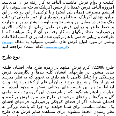
کیفیت و دوام فرش ماشینی، الیاف یه کار رفته در آن می‌باشد.
امروزه الیاف فرش عمدتا یا از جنس اکریلیک ساخته می‌شوند ، یا از
ابریشم مصنوعی (همان پلی استر) و یا ترکیبی از این دو که در این
میان، نخ‌های اکریلیک به خاطر برخورداری از عمر طولانی تر، ثبات
رنگ بیشتر در مقابل نور و شستشو، مقاومت بیشتر در برابر حرارت
و حفظ ظاهر و زیبایی فرش در طول زمان، از جایگاه بالاتری
برخوردارند. تعداد رنگ­­های به کار رفته در آن 8 رنگ می­باشد که با
ظرافت و زیبایی خاصی با هم ترکیب شده­ اند. برای کسب اطلاعات
بیشتر در مورد انواع فرش های ماشینی میتوانید به مقاله
بهترین
مراجعه کنید.
فرش ماشینی
کدام است؟
نوع طرح
طرح 722086 کرم فرش مشهد در زمره طرح های افشان طبقه
بندی می­شود.
در طرح­های افشان كليه بندها و نگاره‌های فرش
پيوستگی و ارتباط كاملی با هم دارند به نحوي كه به نظر مي­رسد
نقاش از هنگام شروع طرح تا پايان آن قلم از كاغذ برنداشته و يك
ارتباط مداوم بين قسمت‌های مختلف نقش به وجود آورده. به
عبارت ساده­تر همان­گونه كه از نام نقوش اين گروه پيداست، تمامی
گل و برگ‌ها و بندهای موجود در طرح ،در متن فرش پراكنده و
افشان شده‌اند. اگر از فضای کوچکی برخوردارید فرش­های افشان
یک انتخاب مناسب برای شما خواهند بود چرا که باعث بزرگ­تر به
نظر رسیدن محیط می­شوند.
برای مشاهده سایر فرش های طرح