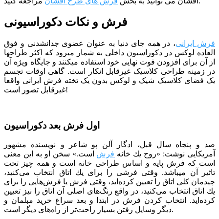
مراجعه کنید.
افشان می توانید به بخش
فرش های طرح افشان
فرش و نکات دکوراسیونی
فرش ایرانی
، در همه جای دنیا به عنوان عضوی جدانشدنی و فوق
العاده لوکس در دکوراسیون داخلی به شمار میرود که اکثر طراح­ها
از آن برای افزودن فوت نهایی خود استفاده می­کنند و جایگاه ویژه آن
در زمینه طراحی کلاسیک غیرقابل انکار است. گاهی اوقات تجسم
یک فضای کلاسیک شیک و لوکس بدون یک تخته فرش ایرانی واقعا
غیرقابل تصور است!
اول فرش بعد دکوراسیون
صد و پنجاه سال قبل، ادگار آلن پو شاعر و نویسنده مشهور
آمریکایی نوشت: «روح یك خانه
فرش
است.» سخن او به این معنی
است كه فرش پایه و اساس طراحی خانه است و همه چیز تحت
تاثیر آن می­باشد. وقتی فرشی را برای یك اتاق انتخاب می‌كنید،
چیدمان كلی اتاق را تعیین كرده‌اید، وقتی فرش یا فرش‌هایی را برای
یك اتاق انتخاب می‌كنید، در واقع رنگ‌های اصلی آن اتاق را نیز تعیین
كرده‌اید. انتخاب کردن فرش در ابتدا و بعد سراغ خرید مبلمان و
دیگر وسایل رفتن بسیار راحت‌تر از راه‌های دیگر است.