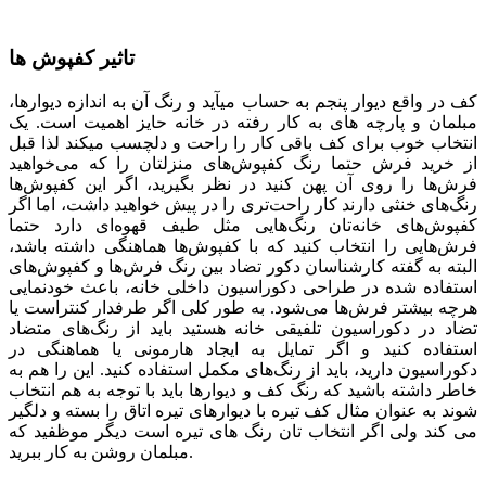
تاثیر کفپوش ها
کف در واقع دیوار پنجم به حساب می­آید و رنگ آن به اندازه دیوارها،
مبلمان و پارچه­ های به کار رفته در خانه حایز اهمیت است. یک
انتخاب خوب برای کف باقی کار را راحت و دلچسب می­کند لذا قبل
از خرید فرش حتما رنگ کفپوش‌های منزلتان را که می‌خواهید
فرش‌ها را روی آن پهن کنید در نظر بگیرید، اگر این کفپوش‌ها
رنگ‌های خنثی دارند کار راحت‌تری را در پیش خواهید داشت، اما اگر
کفپوش‌های خانه‌تان رنگ‌هایی مثل طیف قهوه‌ای دارد حتما
فرش‌هایی را انتخاب کنید که با کفپوش‌ها هماهنگی داشته باشد،
البته به گفته کارشناسان دکور تضاد بین رنگ فرش‌ها و کفپوش‌های
استفاده شده در طراحی دکوراسیون داخلی خانه، باعث خودنمایی
هرچه بیشتر فرش‌ها می‌شود. به طور کلی اگر طرفدار کنتراست یا
تضاد در دکوراسیون تلفیقی خانه هستید باید از رنگ‌های متضاد
استفاده کنید و اگر تمایل به ایجاد هارمونی یا هماهنگی در
دکوراسیون دارید، باید از رنگ‌های مکمل استفاده کنید. این را هم به
خاطر داشته باشید که رنگ کف و دیوارها باید با توجه به هم انتخاب
شوند به عنوان مثال کف تیره با دیوارهای تیره اتاق را بسته و دلگیر
می کند ولی اگر انتخاب تان رنگ های تیره است دیگر موظفید که
مبلمان روشن به کار ببرید.