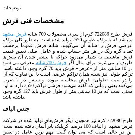
توضیحات
مشخصات فنی فرش
فرش طرح 722086 کرم از سری محصولات 700 شانه
فرش مشهد
می­باشد که با تراکم طولی 2550 تولید شده است.
به طور کلی تراکم
عرضی فرش را شانه آن می‌گویند. شانه فرش عموما برحسب
تعداد گره رنگ در هر متر حساب شده و عامل اصلی تعیین قیمت
فرش ماشینی به شمار می‌رود چراکه با بیشتر شدن آن نقش‌ها
ظریف‌تر می‌شوند. برای مثال اگر
فرش 700 شانه
معرفی می شود
در 10 سانتی متر از «عرض» فرش باید 70 گره وجود داشته باشد.
تراکم طولی نیز شبیه همان تراکم عرضی است با این تفاوت که آن
را در نیمه «طولی» فرش محاسبه نموده و سپس در 2 ضرب
می‌کنند یعنی زمانی که گفته می‌شود فرشی تراکم 2550 دارد به این
معنی است که در 10 سانتی متر از طول فرش باید 127 گره وجود
داشته باشد.
جنس الیاف
طرح 722086 کرم
نیز همچون دیگر فرش‌های تولید شده در شرکت
فرش مشهد از الیاف 100 درصد اکریلیک بایر آلمان بافته شده است.
این در حالی است که می توان گفت مهم ترین عامل در تعیین