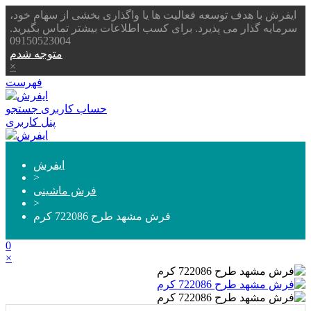
ایفرش با هدف توسعه فعالیت ها یا واگذاری بخشی از سهام خود،
سرمایه گذار می پذیرد. برای کسب اطلاعات بیشتر تماس بگیرید.
09150523004
متوجه شدم
×
فهرست
حساب کاربری
جستجو
پنل کاربری
ایفرش
>
فرش ماشینی
>
فرش مشهد طرح 722086 کرم
0
×